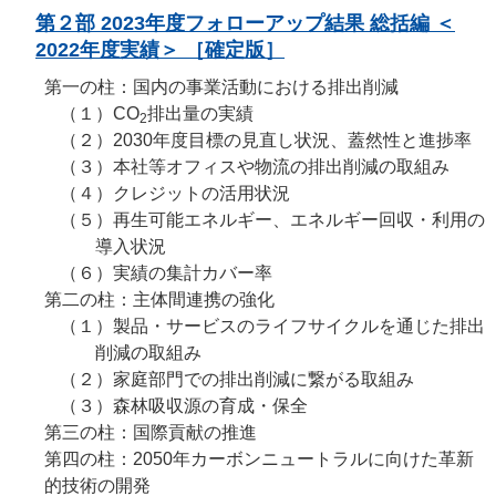
第２部 2023年度フォローアップ結果 総括編 ＜
2022年度実績＞ ［確定版］
第一の柱：国内の事業活動における排出削減
（１）
CO
排出量の実績
2
（２）
2030年度目標の見直し状況、蓋然性と進捗率
（３）
本社等オフィスや物流の排出削減の取組み
（４）
クレジットの活用状況
（５）
再生可能エネルギー、エネルギー回収・利用の
導入状況
（６）
実績の集計カバー率
第二の柱：主体間連携の強化
（１）
製品・サービスのライフサイクルを通じた排出
削減の取組み
（２）
家庭部門での排出削減に繋がる取組み
（３）
森林吸収源の育成・保全
第三の柱：国際貢献の推進
第四の柱：2050年カーボンニュートラルに向けた革新
的技術の開発