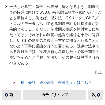
一括した算定・報告・公表が可能となるよう、制度間
での協調に向けてSSBJからも関係省庁へ働きかけるこ
とを期待する。例えば、温対法・GXリーグでGHGプロ
トコルのデータも活用できる制度設計を目指す事が効
果的と考える。ただし、制度間の協調を検討するにあ
たっては、それぞれの制度の趣旨や経緯を十分に認識
し、いずれの制度の意義が一方的に損なわれることが
ないよう丁寧に議論を行う必要がある。既存の法令で
ある温対法では、実務負荷も考慮した上で報告期間の
規定を定めたと理解しており、その趣旨は尊重される
べきである。
以上
「税、会計、経済法制、金融制度」はこちら
前
カテゴリトップ
次