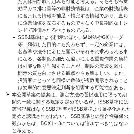
た具体的な取り組みも可能と考える。そもそも温室
効果ガス排出量等の非財務情報は、企業の財務諸表
に含まれる情報を補足・補完する情報であり、直ち
に企業価値を左右するものでもなく中長期的なトレ
ンドで評価されるべきものである。
SSBJ基準による開示のほか、温対法やGXリーグ
等、類似した目的にも拘わらず、一定の企業には、
各基準や法令に応じた開示がそれぞれ求められる事
になる。各制度の細かな違いによる重複作業の負荷
は可能な限り削減することが、制度の浸透を図り、
開示の質を向上させる観点からも望ましい。また、
投資家にとっても同様の数値が複数開示されること
は効率的な意思決定判断を阻害する可能性がある。
本公開草案の提案は、測定方法の選択適用に限って期
間の一致に関する規定を定めているが、ISSB基準には
該当記載はなくSSBJ基準がISSB基準より厳格化された
定めと認識されかねない。ISSB基準との整合性確保の
観点からは、BCX1～3については追加すべきではない
と考える。