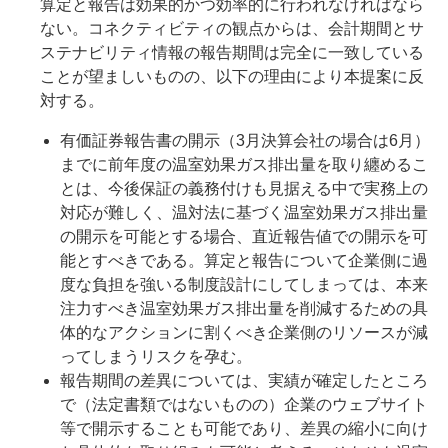
算定と報告は効果的かつ効率的に行われなければなら
ない。コネクティビティの観点からは、会計期間とサ
ステナビリティ情報の報告期間は完全に一致している
ことが望ましいものの、以下の理由により本提案に反
対する。
有価証券報告書の開示（3月決算会社の場合は6月）
までに前年度の温室効果ガス排出量を取り纏めるこ
とは、今後保証の義務付けも見据える中で実務上の
対応が難しく、温対法に基づく温室効果ガス排出量
の開示を可能とする場合、直近報告値での開示を可
能とすべきである。算定と報告について企業側に過
度な負担を強いる制度設計にしてしまっては、本来
注力すべき温室効果ガス排出量を削減するための具
体的なアクションに割くべき企業側のリソースが減
ってしまうリスクを孕む。
報告期間の差異については、実績が確定したところ
で（法定書類ではないものの）企業のウェブサイト
等で開示することも可能であり、差異の縮小に向け