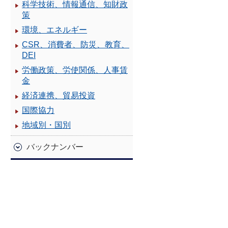
科学技術、情報通信、知財政
策
環境、エネルギー
CSR、消費者、防災、教育、
DEI
労働政策、労使関係、人事賃
金
経済連携、貿易投資
国際協力
地域別・国別
バックナンバー