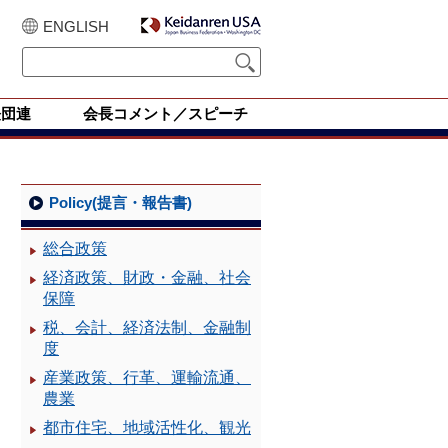
ENGLISH
経団連
会長コメント／スピーチ
Policy(提言・報告書)
総合政策
経済政策、財政・金融、社会
保障
税、会計、経済法制、金融制
度
産業政策、行革、運輸流通、
農業
都市住宅、地域活性化、観光