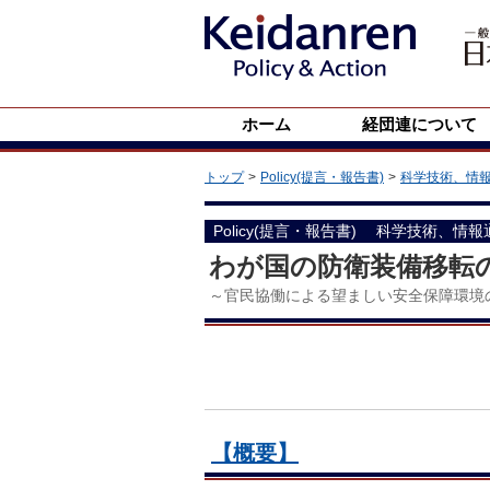
ホーム
経団連について
トップ
Policy(提言・報告書)
科学技術、情
Policy(提言・報告書)
科学技術、情報
わが国の防衛装備移転
～官民協働による望ましい安全保障環境
【概要】