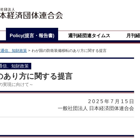
Policy(提言・報告書)
週刊経団連タイムス
月刊
報通信、知財政策
わが国の防衛装備移転のあり方に関する提言
通信、知財政策
のあり方に関する提言
の実現に向けて～
2025年7月15
日
一般社団法人 日本経済団体連合会