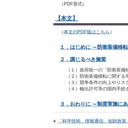
（PDF形式）
【本文】
（
本文のPDF版はこちら
）
１．はじめに ～防衛装備移
２．講じるべき施策
（１）
政府統一の「防衛装備
（２）
防衛装備移転に関する
（３）
競争条件の向上やリス
（４）
輸出許可等の国内手続
３．おわりに ～制度実施に
「科学技術、情報通信、知財政策