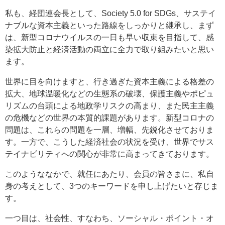
私も、経団連会長として、Society 5.0 for SDGs、サステイ
ナブルな資本主義といった路線をしっかりと継承し、まず
は、新型コロナウイルスの一日も早い収束を目指して、感
染拡大防止と経済活動の両立に全力で取り組みたいと思い
ます。
世界に目を向けますと、行き過ぎた資本主義による格差の
拡大、地球温暖化などの生態系の破壊、保護主義やポピュ
リズムの台頭による地政学リスクの高まり、また民主主義
の危機などの世界の本質的課題があります。新型コロナの
問題は、これらの問題を一層、増幅、先鋭化させておりま
す。一方で、こうした経済社会の状況を受け、世界でサス
テイナビリティへの関心が非常に高まってきております。
このようななかで、就任にあたり、会員の皆さまに、私自
身の考えとして、3つのキーワードを申し上げたいと存じま
す。
一つ目は、社会性、すなわち、ソーシャル・ポイント・オ