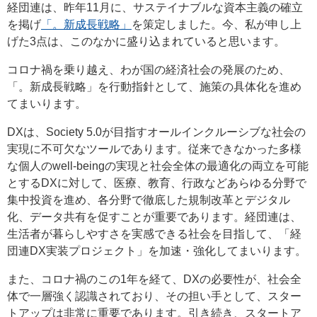
経団連は、昨年11月に、サステイナブルな資本主義の確立
を掲げ
「。新成長戦略」
を策定しました。今、私が申し上
げた3点は、このなかに盛り込まれていると思います。
コロナ禍を乗り越え、わが国の経済社会の発展のため、
「。新成長戦略」を行動指針として、施策の具体化を進め
てまいります。
DXは、Society 5.0が目指すオールインクルーシブな社会の
実現に不可欠なツールであります。従来できなかった多様
な個人のwell-beingの実現と社会全体の最適化の両立を可能
とするDXに対して、医療、教育、行政などあらゆる分野で
集中投資を進め、各分野で徹底した規制改革とデジタル
化、データ共有を促すことが重要であります。経団連は、
生活者が暮らしやすさを実感できる社会を目指して、「経
団連DX実装プロジェクト」を加速・強化してまいります。
また、コロナ禍のこの1年を経て、DXの必要性が、社会全
体で一層強く認識されており、その担い手として、スター
トアップは非常に重要であります。引き続き、スタートア