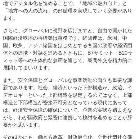
地でデジタル化を進めることで、「地域の魅力向上」と
「地方への人の流れ」の好循環を実現していく必要があり
ます。
さらに、グローバルに視野を広げますと、自由で開かれた
国際経済秩序の再構築は急務です。経団連は、米国、中
国、欧州、アジア諸国をはじめとする各国の政府や経済団
体との連携・対話を進めるとともに、B7サミット・B20サ
ミット等への主体的な参画を通じて、民間外交を精力的に
展開してまいります。
また、安全保障とグローバルな事業活動の両立も重要な課
題であります。社会、経済といった下部構造が、政治、イ
デオロギーといった上部構造を規定するのではなく、上部
構造と下部構造が密接不可分となっている現代にあって
は、経済安全保障の確保について、企業の実状を踏まえな
がら、わが国政府と緊密に連携して検討を進めることが肝
要かと思います。
そのほかにも、働き方改革、財政健全化、全世代型社会保