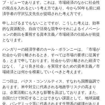
ブ・ビューであります。これは、市場経済のなかに社会性
の視点を入れるという考え方であり、今から50年も前に経
済学者の宇沢弘文先生が提唱された考え方です。
申し上げるまでもないことですが、こうした考えは、効率
的な資源配分、自由で活発な競争やそれによるイノベーシ
ョンの創出を重視する資本主義／市場経済の仕組みが前提
となります。
ハンガリーの経済学者のカール・ポランニーは、「市場が
社会から切り離されるとき、すべては市場の要求に従属す
る」とまで申しております。社会から切り離された経済で
はなく、「より良き社会」を実現するための資本主義／市
場経済とは何かを模索していくべきと考えます。
二つ目は、パクス・コンソルティス、すなわち国際協調で
あります。米中対立に代表される地政学リスクの高まり
は、企業活動にも大きな影響を及ぼしております。また、
自国だけで対応することはできない課題として、地球温暖
化、パンデミック等に代表されます生態系の破壊がありま