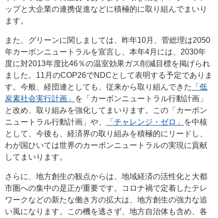
ップと大企業の連携促進などに積極的に取り組んでまいり
ます。
また、グリーンに関しましては、昨年10月、菅総理は2050
年カーボンニュートラルを宣言し、本年4月には、2030年
度に対2013年度比46％の温室効果ガス削減目標を掲げられ
ました。11月のCOP26でNDCとして表明する予定でありま
す。今般、経団連としても、従来から取り組んできた
「低
炭素社会実行計画」
を「カーボンニュートラル行動計画」
と改め、取り組みを強化してまいります。この「カーボン
ニュートラル行動計画」や、
「チャレンジ・ゼロ」
を中核
として、今後も、経済界の取り組みを積極的にリードし、
わが国ひいては世界のカーボンニュートラルの実現に貢献
してまいります。
さらに、地方創生の観点からは、地域経済の活性化と大都
市圏への集中の是正が重要です。コロナ禍で定着したテレ
ワークなどの新たな働き方の拡大は、地方創生の強力な追
い風になります。この機を逃さず、地方自治体も含め、各