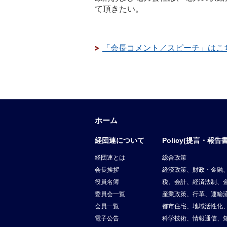
て頂きたい。
「会長コメント／スピーチ」はこ
ホーム
経団連について
Policy(提言・報告書
経団連とは
総合政策
会長挨拶
経済政策、財政・金融
役員名簿
税、会計、経済法制、
委員会一覧
産業政策、行革、運輸
会員一覧
都市住宅、地域活性化
電子公告
科学技術、情報通信、