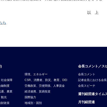
以上
ちら
)
会長コメント／ス
環境、エネルギー
会長コメント
、社会保障
CSR、消費者、防災、教育、DEI
記者会見における会長
金融制度
労働政策、労使関係、人事賃金
会長スピーチ
流通、農業
経済連携、貿易投資
週刊経団連タイム
、観光
国際協力
月刊経団連
知財政策
地域別・国別