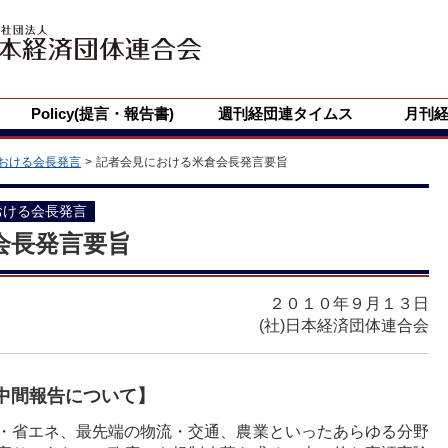
Policy(提言・報告書)
週刊経団連タイムス
月刊
おける会長発言
記者会見における米倉会長発言要旨
おける会長発言
会長発言要旨
２０１０年９月１３日
(社)日本経済団体連合会
中間報告について】
・省エネ、最先端の物流・交通、農業といったあらゆる分野