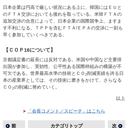
日本企業は円高で厳しい状況にある上に、韓国にはＥＵと
のＦＴＡ交渉においても後れを取っている。米韓ＦＴＡの
追加交渉の合意によって、日本企業の国際競争上、ますま
す不利になる。ＴＰＰを含むＦＴＡ/ＥＰＡの交渉に一刻も
早く参加していくべきである。
【ＣＯＰ16について】
京都議定書の延長には反対である。米国や中国など主要排
出国が参加し、実効性、公平性ある国際枠組みの構築が不
可欠である。世界最高水準の技術とＣＯ
削減実績を誇る日
2
本の産業界としては、その技術に磨きをかけて、さらなる
ＣＯ
の削減に努めていく。
2
以上
「会長コメント／スピーチ」はこちら
前
カテゴリトップ
次