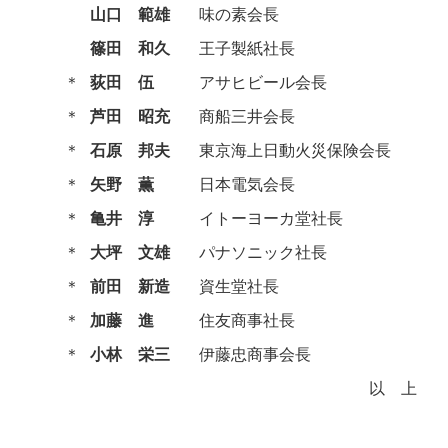
山口 範雄
味の素会長
篠田 和久
王子製紙社長
＊
荻田 伍
アサヒビール会長
＊
芦田 昭充
商船三井会長
＊
石原 邦夫
東京海上日動火災保険会長
＊
矢野 薫
日本電気会長
＊
亀井 淳
イトーヨーカ堂社長
＊
大坪 文雄
パナソニック社長
＊
前田 新造
資生堂社長
＊
加藤 進
住友商事社長
＊
小林 栄三
伊藤忠商事会長
以上