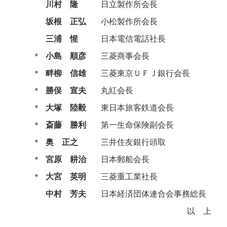
川村 隆
日立製作所会長
坂根 正弘
小松製作所会長
三浦 惺
日本電信電話社長
＊
小島 順彦
三菱商事会長
＊
畔柳 信雄
三菱東京ＵＦＪ銀行会長
＊
勝俣 宣夫
丸紅会長
＊
大塚 陸毅
東日本旅客鉄道会長
＊
斎藤 勝利
第一生命保険副会長
＊
奥 正之
三井住友銀行頭取
＊
宮原 耕治
日本郵船会長
＊
大宮 英明
三菱重工業社長
中村 芳夫
日本経済団体連合会事務総長
以上