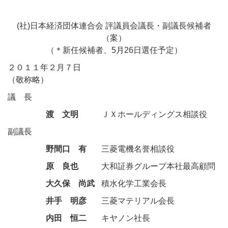
(社)日本経済団体連合会 評議員会議長・副議長候補者
（案）
（
＊
新任候補者、5月26日選任予定）
２０１１年２月７日
（敬称略）
議長
渡 文明
ＪＸホールディングス相談役
副議長
野間口 有
三菱電機名誉相談役
原 良也
大和証券グループ本社最高顧問
大久保 尚武
積水化学工業会長
井手 明彦
三菱マテリアル会長
内田 恒二
キヤノン社長