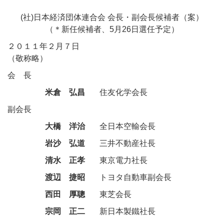
(社)日本経済団体連合会 会長・副会長候補者（案）
（
＊
新任候補者、5月26日選任予定）
２０１１年２月７日
（敬称略）
会長
米倉 弘昌
住友化学会長
副会長
大橋 洋治
全日本空輸会長
岩沙 弘道
三井不動産社長
清水 正孝
東京電力社長
渡辺 捷昭
トヨタ自動車副会長
西田 厚聰
東芝会長
宗岡 正二
新日本製鐵社長