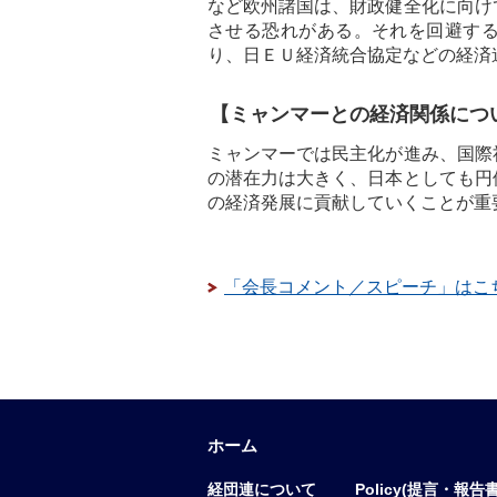
など欧州諸国は、財政健全化に向け
させる恐れがある。それを回避す
り、日ＥＵ経済統合協定などの経済
【ミャンマーとの経済関係につ
ミャンマーでは民主化が進み、国際
の潜在力は大きく、日本としても円
の経済発展に貢献していくことが重
「会長コメント／スピーチ」はこ
ホーム
経団連について
Policy(提言・報告書