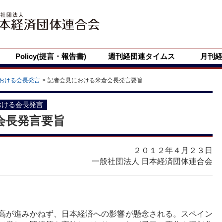
Policy(提言・報告書)
週刊経団連タイムス
月刊
おける会長発言
記者会見における米倉会長発言要旨
おける会長発言
会長発言要旨
２０１２年４月２３日
一般社団法人 日本経済団体連合会
高が進みかねず、日本経済への影響が懸念される。スペイン