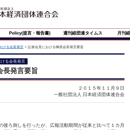
Policy(提言・報告書)
週刊経団連タイムス
月刊
おける会長発言
記者会見における榊原会長発言要旨
おける会長発言
会長発言要旨
２０１５年１１月９日
一般社団法人 日本経済団体連合会
の後ろ倒しを行ったが、広報活動期間が従来と比べて１カ月