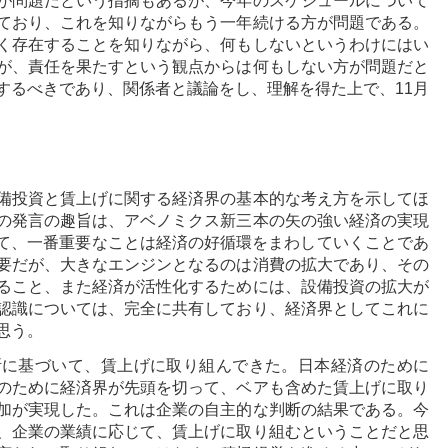
が問題だという指摘もあるが、今年のスケジュールについて
ており、これを知りながらもう一年続ける方が問題である。
く存在することを知りながら、何もしないというわけにはい
が、責任を果たすという観点からは何もしない方が問題だと
するべきであり、関係者と議論をし、理解を得た上で、11月
備投資と賃上げに関する経済界の基本的な考え方を示してほ
の発言の趣旨は、アベノミクス新三本の矢の強い経済の実現
向けて、一番重要なことは経済の好循環をまわしていくことであ
要だが、大きなエンジンとなるのは消費の拡大であり、その
ること、また経済が活性化するためには、設備投資の拡大が
認識については、完全に共有しており、経済界としてこれに
思う。
断に基づいて、賃上げに取り組んできた。日本経済のために
のために経済界が先頭を切って、ベアも含めた賃上げに取り
加が実現した。これは企業の自主的な判断の結果である。今
、企業の業績に応じて、賃上げに取り組むということだと思