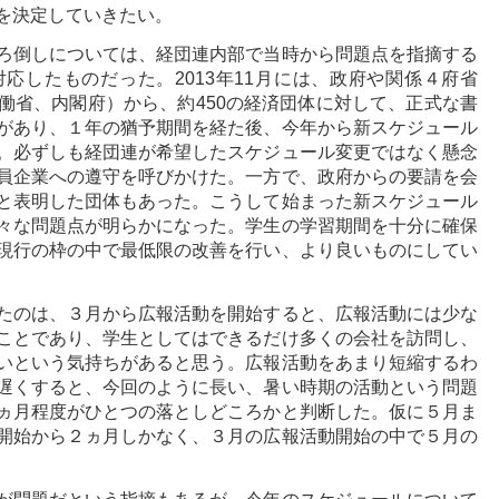
を決定していきたい。
ろ倒しについては、経団連内部で当時から問題点を指摘する
応したものだった。2013年11月には、政府や関係４府省
働省、内閣府）から、約450の経済団体に対して、正式な書
があり、１年の猶予期間を経た後、今年から新スケジュール
。必ずしも経団連が希望したスケジュール変更ではなく懸念
員企業への遵守を呼びかけた。一方で、政府からの要請を会
と表明した団体もあった。こうして始まった新スケジュール
々な問題点が明らかになった。学生の学習期間を十分に確保
現行の枠の中で最低限の改善を行い、より良いものにしてい
たのは、３月から広報活動を開始すると、広報活動には少な
ことであり、学生としてはできるだけ多くの会社を訪問し、
いという気持ちがあると思う。広報活動をあまり短縮するわ
遅くすると、今回のように長い、暑い時期の活動という問題
ヵ月程度がひとつの落としどころかと判断した。仮に５月ま
開始から２ヵ月しかなく、３月の広報活動開始の中で５月の