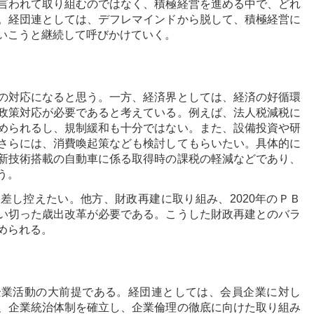
言われて取り組むのではなく、積極経営を進める中で、どれ
。経団連としては、デフレマインドから脱して、積極経営に
いこうと継続して呼びかけていく。
の対応になると思う。一方、経済界としては、経済の好循環
政策対応が必要であると考えている。例えば、法人税減税に
められるし、規制緩和も十分ではない。また、設備投資や研
さらには、消費喚起策なども検討してもらいたい。具体的に
新技術搭載の自動車に係る取得時の課税の軽減などであり、
う。
差し控えたい。他方、財政再建に取り組み、2020年のＰＢ
い切った歳出改革が必要である。こうした財政再建とのバラ
められる。
企業活動の大前提である。経団連としては、会員企業に対し
、企業統治体制を確立し、企業倫理の徹底に向けた取り組み