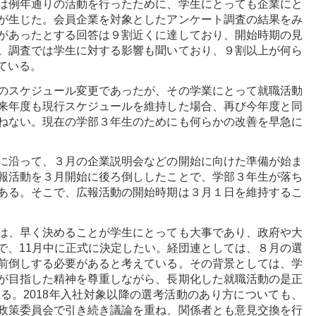
は例年通りの活動を行ったために、学生にとっても企業にと
が生じた。会員企業を対象としたアンケート調査の結果をみ
があったとする回答は９割近くに達しており、開始時期の見
。調査では学生に対する影響も聞いており、９割以上が何ら
ている。
のスケジュール変更であったが、その学業にとって就職活動
来年度も現行スケジュールを維持した場合、再び今年度と同
ねない。現在の学部３年生のためにも何らかの改善を早急に
に沿って、３月の企業説明会などの開始に向けた準備が始ま
報活動を３月開始に後ろ倒ししたことで、学部３年生が落ち
ある。そこで、広報活動の開始時期は３月１日を維持するこ
は、早く決めることが学生にとっても大事であり、政府や大
で、11月中に正式に決定したい。経団連としては、８月の選
前倒しする必要があると考えている。その背景としては、学
が目指した精神を尊重しながら、長期化した就職活動の是正
る。2018年入社対象以降の選考活動のあり方についても、
政策委員会で引き続き議論を重ね、関係者とも意見交換を行