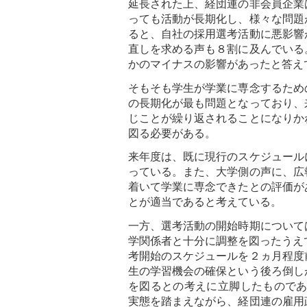
延長された上、経団連の非会員企業
っても活動が長期化し、様々な問題
ると、自社の採用選考活動に悪影響
直しを求める声も８割に及んでいる
かのマイナスの影響があったと答え
そもそも学生が学業に専念するため
の長期化が最も問題となっており、
じことが繰り返されることになりか
図る必要がある。
来年度は、既に現行のスケジュール
っている。また、大学側の声に、広
着いて学業に専念できたとの評価が
とが適当であると考えている。
一方、選考活動の開始時期について
学関係者と十分に調整を図ったうえ
考開始のスケジュールを２ヵ月程度
生の学習機会の確保という後ろ倒し
を図るとの考えに立脚したものであ
実態を踏まえながら、経団連の雇用