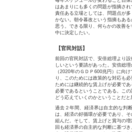
毎年スケジュールが変わること自体
はあまりにも多くの問題が指摘され
責任ある立場としては、問題点が多
かない。朝令暮改という指摘もある
思う。できる限り、何らかの改善を
中に決定したい。
【官民対話】
前回の官民対話で、安倍総理より設
しいという要請があった。安倍総理
（2020年のＧＤＰ600兆円）に
り、このためには政策的な対応も必
ためには継続的な賃上げが必要であ
必要であるということである。この
どう応えていくのかということだと
過去２年間、経済界は自主的な判
は、経済の好循環が必要であり、そ
組んだ。そして、賃上げと賞与の増
回も経済界の自主的な判断に基づき