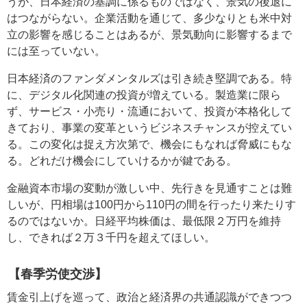
うが、日本経済の基調に係るものではなく、景気の後退に
はつながらない。企業活動を通じて、多少なりとも米中対
立の影響を感じることはあるが、景気動向に影響するまで
には至っていない。
日本経済のファンダメンタルズは引き続き堅調である。特
に、デジタル化関連の投資が増えている。製造業に限ら
ず、サービス・小売り・流通において、投資が本格化して
きており、事業の変革というビジネスチャンスが控えてい
る。この変化は捉え方次第で、機会にもなれば脅威にもな
る。どれだけ機会にしていけるかが鍵である。
金融資本市場の変動が激しい中、先行きを見通すことは難
しいが、円相場は100円から110円の間を行ったり来たりす
るのではないか。日経平均株価は、最低限２万円を維持
し、できれば２万３千円を超えてほしい。
【春季労使交渉】
賃金引上げを巡って、政治と経済界の共通認識ができつつ