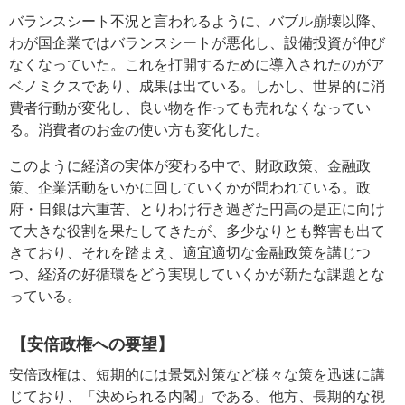
バランスシート不況と言われるように、バブル崩壊以降、
わが国企業ではバランスシートが悪化し、設備投資が伸び
なくなっていた。これを打開するために導入されたのがア
ベノミクスであり、成果は出ている。しかし、世界的に消
費者行動が変化し、良い物を作っても売れなくなってい
る。消費者のお金の使い方も変化した。
このように経済の実体が変わる中で、財政政策、金融政
策、企業活動をいかに回していくかが問われている。政
府・日銀は六重苦、とりわけ行き過ぎた円高の是正に向け
て大きな役割を果たしてきたが、多少なりとも弊害も出て
きており、それを踏まえ、適宜適切な金融政策を講じつ
つ、経済の好循環をどう実現していくかが新たな課題とな
っている。
【安倍政権への要望】
安倍政権は、短期的には景気対策など様々な策を迅速に講
じており、「決められる内閣」である。他方、長期的な視