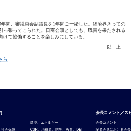
3年間、審議員会副議長を1年間ご一緒した。経済界きっての
引っ張ってこられた。日商会頭としても、職責を果たされる
向けて協働することを楽しみにしている。
以上
ちら
)
会長コメント／ス
環境、エネルギー
会長コメント
、社会保障
CSR、消費者、防災、教育、DEI
記者会見における会長