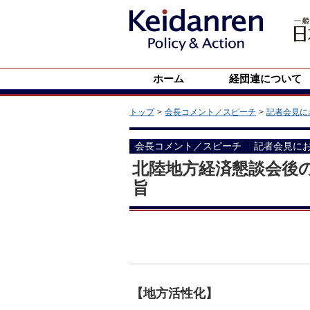
ホーム
経団連について
トップ
会長コメント／スピーチ
記者会見に
会長コメント／スピーチ
記者会見に
北陸地方経済懇談会後
旨
【地方活性化】