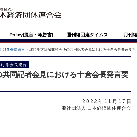
Policy(提言・報告書)
週刊経団連タイムス
月刊
おける会長発言
北陸地方経済懇談会後の共同記者会見における十倉会長発言要旨
おける会長発言
の共同記者会見における十倉会長発言要
2022年11月17
日
一般社団法人 日本経済団体連合会