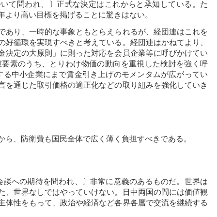
ついて問われ、〕正式な決定はこれからと承知している。た
年より高い目標を掲げることに驚きはない。
であり、一時的な事象ともとらえられるが、経団連はこれを
の好循環を実現すべきと考えている。経団連はかねてより、
金決定の大原則」に則った対応を会員企業等に呼びかけてい
考慮要素のうち、とりわけ物価の動向を重視した検討を強く呼
する中小企業にまで賃金引き上げのモメンタムが広がってい
言を通じた取引価格の適正化などの取り組みを強化していき
から、防衛費も国民全体で広く薄く負担すべきである。
会談への期待を問われ、〕非常に意義のあるものだ。世界は
た、世界なしではやっていけない。日中両国の間には価値観
主体性をもって、政治や経済など各界各層で交流を継続する