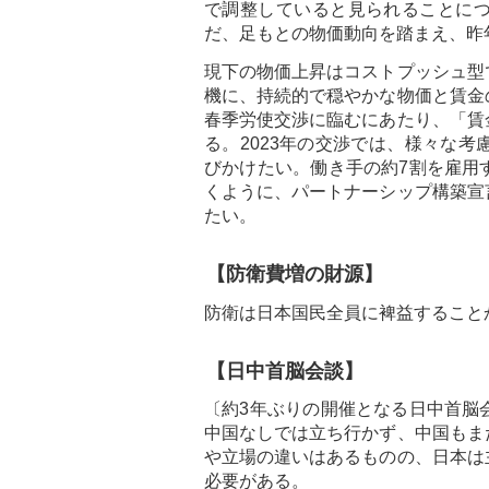
で調整していると見られることに
だ、足もとの物価動向を踏まえ、昨
現下の物価上昇はコストプッシュ型
機に、持続的で穏やかな物価と賃金
春季労使交渉に臨むにあたり、「賃
る。2023年の交渉では、様々な
びかけたい。働き手の約7割を雇用
くように、パートナーシップ構築宣
たい。
【防衛費増の財源】
防衛は日本国民全員に裨益すること
【日中首脳会談】
〔約3年ぶりの開催となる日中首脳
中国なしでは立ち行かず、中国もま
や立場の違いはあるものの、日本は
必要がある。