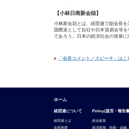
【小林日商新会頭】
小林新会頭とは、経団連で副会長を
国際派として自社や日本貿易会等を
であろう。日本の経済社会の発展に
「会長コメント／スピーチ」はこ
ホーム
経団連について
Policy(提言・報告書
経団連とは
総合政策
会長挨拶
経済政策、財政・金融