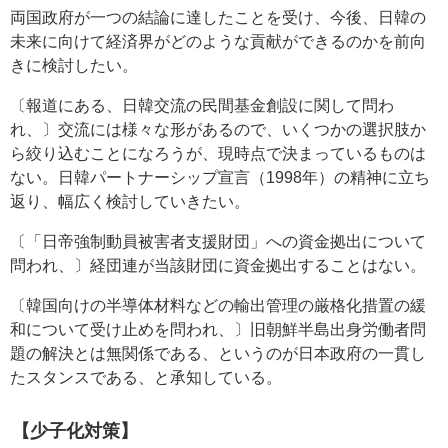
両国政府が一つの結論に達したことを受け、今後、日韓の
未来に向けて経済界がどのような貢献ができるのかを前向
きに検討したい。
〔報道にある、日韓交流の民間基金創設に関して問わ
れ、〕交流には様々な形があるので、いくつかの選択肢か
ら絞り込むことになろうが、現時点で決まっているものは
ない。日韓パートナーシップ宣言（1998年）の精神に立ち
返り、幅広く検討していきたい。
〔「日帝強制動員被害者支援財団」への資金拠出について
問われ、〕経団連が当該財団に資金拠出することはない。
〔韓国向けの半導体材料などの輸出管理の厳格化措置の緩
和について受け止めを問われ、〕旧朝鮮半島出身労働者問
題の解決とは無関係である、というのが日本政府の一貫し
たスタンスである、と承知している。
【少子化対策】