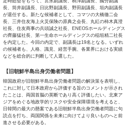
定時総会をもって、宮永副議長、柄澤副議長、國分副議
長、筒井副議長、日比野副議長、野田副議長、垣内副議長
が退任する。新たな候補者として、コマツの大橋徹二会
長、三井住友海上火災保険の原典之会長、丸紅の柿木真澄
社長、住友商事の兵頭誠之社長、ENEOSホールディングス
の齊藤猛社長、第一生命ホールディングスの稲垣精二社長
を内定した。今回の内定で、副議長は19名となる。いずれ
の候補者も、人格、識見、経営手腕、各業界における実績
などを総合的に判断して人選した。
【旧朝鮮半島出身労働者問題】
韓国政府が旧朝鮮半島出身労働者問題の解決策を表明し、
これに対して日本政府から評価する旨のコメントが示され
たことは、両国首脳の英断であり高く評価したい。北東ア
ジアをめぐる地政学的リスクや安全保障環境を考えると、
日韓間の最大の懸案である旧朝鮮半島出身労働者問題に句
読点を打ち、両国関係を未来に向けてより良いものへと前
進させる必要がある。