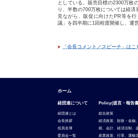
としている。販売目標の2300万枚
り、半数の700万枚については経
見ながら、販促に向けたPR等を
議」を四半期に1回程度開催し、運
「会長コメント／スピーチ」はこ
ホーム
経団連について
Policy(提言・報告書
経団連とは
総合政策
会長挨拶
経済政策、財政・金融
役員名簿
税、会計、経済法制、
委員会一覧
産業政策、行革、運輸