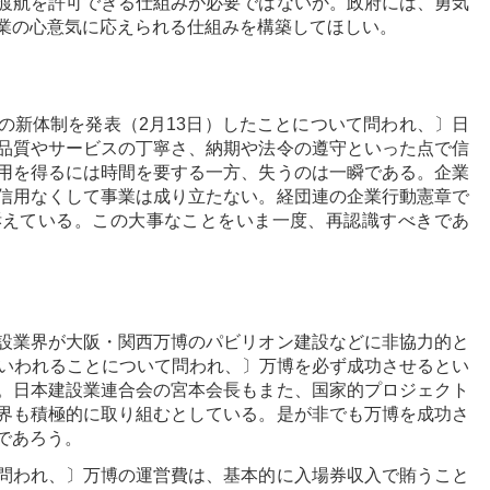
渡航を許可できる仕組みが必要ではないか。政府には、勇気
業の心意気に応えられる仕組みを構築してほしい。
の新体制を発表（2月13日）したことについて問われ、〕日
品質やサービスの丁寧さ、納期や法令の遵守といった点で信
用を得るには時間を要する一方、失うのは一瞬である。企業
信用なくして事業は成り立たない。経団連の企業行動憲章で
訴えている。この大事なことをいま一度、再認識すべきであ
設業界が大阪・関西万博のパビリオン建設などに非協力的と
といわれることについて問われ、〕万博を必ず成功させるとい
。日本建設業連合会の宮本会長もまた、国家的プロジェクト
界も積極的に取り組むとしている。是が非でも万博を成功さ
であろう。
問われ、〕万博の運営費は、基本的に入場券収入で賄うこと