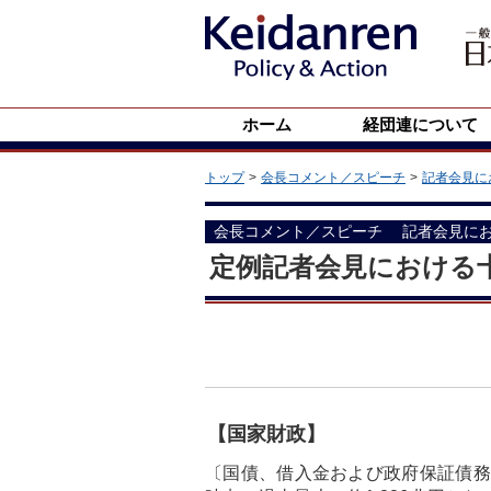
ホーム
経団連について
トップ
会長コメント／スピーチ
記者会見に
会長コメント／スピーチ
記者会見に
定例記者会見における
【国家財政】
〔国債、借入金および政府保証債務現