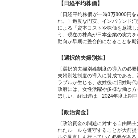
【日経平均株価】
〔日経平均株価が一時3万8000円
れ、〕過度な円安、インバウンド消
による「資本コストや株価を意識し
う。現在の株高が日本企業の実力を
動向が早期に整合的になることを期
【選択的夫婦別姓】
〔選択的夫婦別姓制度の導入の必要
夫婦別姓制度の導入に賛成である。
ラブルが生じる、改姓後に旧姓時代
政府には、女性活躍や多様な働き方
ほしい。経団連は、2024年度上期
【政治資金】
〔政治資金の問題に対する自由民主
れたルールを遵守することが大前提
ルの見直しも行っていく必要がある