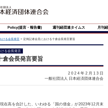
Policy(提言・報告書)
週刊経団連タイムス
月刊
おける会長発言
定例記者会見における十倉会長発言要旨
おける会長発言
十倉会長発言要旨
2024年2月13
日
一般社団法人 日本経済団体連合会
在高を合計した、いわゆる「国の借金」が2023年12月末