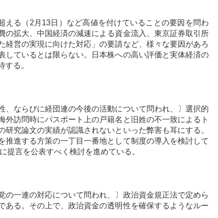
を超える（2月13日）など高値を付けていることの要因を問わ
費の拡大、中国経済の減速による資金流入、東京証券取引所
た経営の実現に向けた対応」の要請など、様々な要因があろ
表しているとは限らない。日本株への高い評価と実体経済の
待する。
性、ならびに経団連の今後の活動について問われ、〕選択的
海外訪問時にパスポート上の戸籍名と旧姓の不一致によるト
の研究論文の実績が認識されないといった弊害も耳にする。
を推進する方策の一丁目一番地として制度の導入を検討して
中に提言を公表すべく検討を進めている。
党の一連の対応について問われ、〕政治資金規正法で定めら
である。その上で、政治資金の透明性を確保するようなルー
。