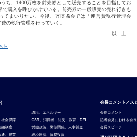
のうち、1400万枚を前売券として販売することを目指してお
済界で購入を呼びかけている。前売券の一般販売の売れ行きも
行ってまいりたい。今後、万博協会では「運営費執行管理会
営費の執行管理を行っていく。
以上
ちら
)
会長コメント／ス
環境、エネルギー
会長コメント
、社会保障
CSR、消費者、防災、教育、DEI
記者会見における会長
金融制度
労働政策、労使関係、人事賃金
会長スピーチ
流通、農業
経済連携、貿易投資