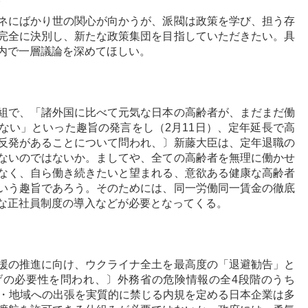
ネにばかり世の関心が向かうが、派閥は政策を学び、担う存
完全に決別し、新たな政策集団を目指していただきたい。具
内で一層議論を深めてほしい。
組で、「諸外国に比べて元気な日本の高齢者が、まだまだ働
ない」といった趣旨の発言をし（2月11日）、定年延長で高
反発があることについて問われ、〕新藤大臣は、定年退職の
ないのではないか。ましてや、全ての高齢者を無理に働かせ
なく、自ら働き続きたいと望まれる、意欲ある健康な高齢者
いう趣旨であろう。そのためには、同一労働同一賃金の徹底
な正社員制度の導入などが必要となってくる。
援の推進に向け、ウクライナ全土を最高度の「退避勧告」と
げの必要性を問われ、〕外務省の危険情報の全4段階のうち
国・地域への出張を実質的に禁じる内規を定める日本企業は多