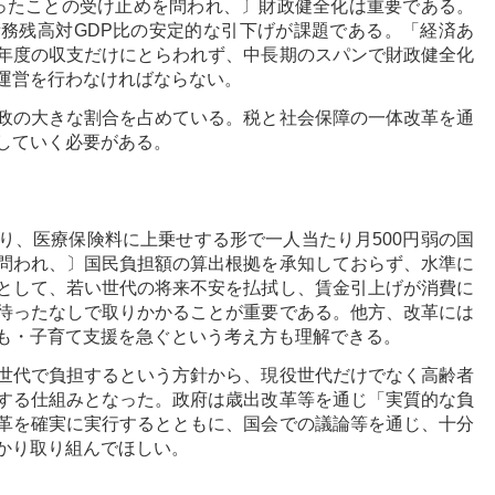
なったことの受け止めを問われ、〕財政健全化は重要である。
務残高対GDP比の安定的な引下げが課題である。「経済あ
年度の収支だけにとらわれず、中長期のスパンで財政健全化
運営を行わなければならない。
政の大きな割合を占めている。税と社会保障の一体改革を通
していく必要がある。
り、医療保険料に上乗せする形で一人当たり月500円弱の国
問われ、〕国民負担額の算出根拠を承知しておらず、水準に
として、若い世代の将来不安を払拭し、賃金引上げが消費に
待ったなしで取りかかることが重要である。他方、改革には
も・子育て支援を急ぐという考え方も理解できる。
世代で負担するという方針から、現役世代だけでなく高齢者
する仕組みとなった。政府は歳出改革等を通じ「実質的な負
革を確実に実行するとともに、国会での議論等を通じ、十分
かり取り組んでほしい。