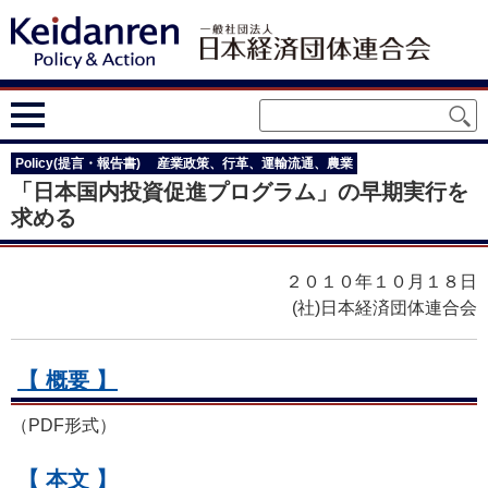
Policy(提言・報告書)
産業政策、行革、運輸流通、農業
「日本国内投資促進プログラム」の早期実行を
求める
２０１０年１０月１８日
(社)日本経済団体連合会
【 概要 】
（PDF形式）
【 本文 】