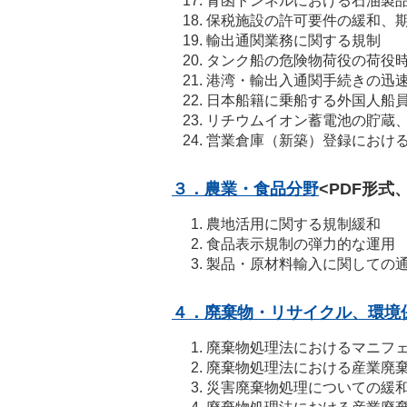
青函トンネルにおける石油製
保税施設の許可要件の緩和、
輸出通関業務に関する規制
タンク船の危険物荷役の荷役
港湾・輸出入通関手続きの迅
日本船籍に乗船する外国人船
リチウムイオン蓄電池の貯蔵
営業倉庫（新築）登録におけ
３．農業・食品分野
<PDF形式
農地活用に関する規制緩和
食品表示規制の弾力的な運用
製品・原材料輸入に関しての
４．廃棄物・リサイクル、環境
廃棄物処理法におけるマニフ
廃棄物処理法における産業廃
災害廃棄物処理についての緩