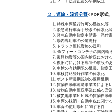
ＰＦＩ法改正案の早期成立
２．運輸・流通分野
<PDF形式
特殊車両通行許可の迅速化等
緊急通行車両手続きの簡素化
緊急自動車指定申請書 添付
場内専用車の公道走行
トラック運転資格の緩和
45フィートコンテナの国内輸
復興物資等の国内輸送におけ
復旧時における導管の敷設の
車検の有効期限の延長、指定
車検持込登録作業の簡素化
ポスト新長期規制の適用延期
貨物自動車運送事業者による
貨物自動車運送事業に係る営
被災地事業所所属の貨物自動
車両の抹消・自動車税に関す
車両の使用場所に関する件