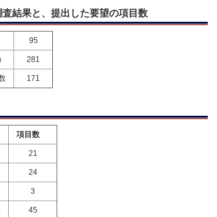
調査結果と、提出した要望の項目数
95
）
281
数
171
項目数
21
24
3
全
45