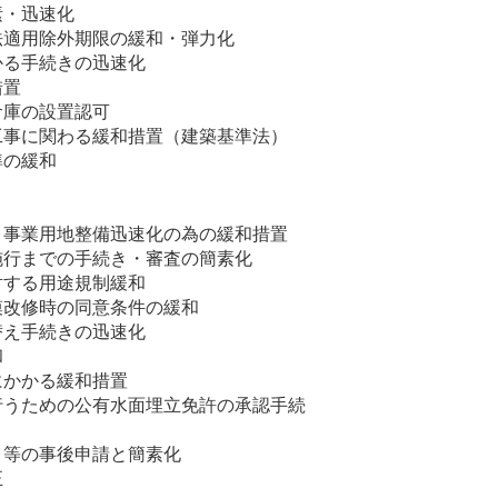
素・迅速化
法適用除外期限の緩和・弾力化
かる手続きの迅速化
措置
倉庫の設置認可
工事に関わる緩和措置（建築基準法）
準の緩和
と事業用地整備迅速化の為の緩和措置
施行までの手続き・審査の簡素化
対する用途規制緩和
模改修時の同意条件の緩和
替え手続きの迅速化
和
にかかる緩和措置
行うための公有水面埋立免許の承認手続
き等の事後申請と簡素化
正