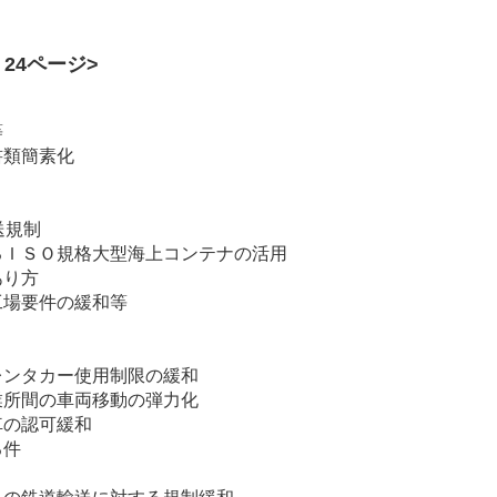
、24ページ>
等
書類簡素化
送規制
るＩＳＯ規格大型海上コンテナの活用
あり方
工場要件の緩和等
レンタカー使用制限の緩和
業所間の車両移動の弾力化
車の認可緩和
る件