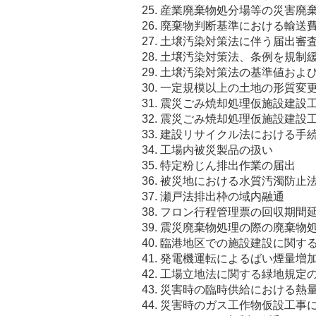
産業廃棄物処分場等の災害廃
廃棄物判断基準における輸送
土壌汚染対策法に伴う届出審
土壌汚染対策法、条例を規制
土壌汚染対策法の基準値およ
一定規模以上の土地の形質変
震災ごみ焼却処理仮施設建設
震災ごみ焼却処理仮施設建設
建設リサイクル法における手
工場内被災製品の扱い
特定粉じん排出作業の届出
被災地における水質汚濁防止法
瀬戸法排出枠の域内融通
フロン行程管理票の回収期間
震災廃棄物処理の際の廃棄物
臨港地区での施設建設に関す
発電機運転によるばい煙量増
工場立地法に関する緑地規定
災害時の臨時供給における熱
災害時のガス工作物仮設工事