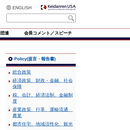
ENGLISH
経団連
会長コメント／スピーチ
Policy(提言・報告書)
総合政策
経済政策、財政・金融、社会
保障
税、会計、経済法制、金融制
度
産業政策、行革、運輸流通、
農業
都市住宅、地域活性化、観光