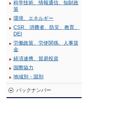
科学技術、情報通信、知財政
策
環境、エネルギー
CSR、消費者、防災、教育、
DEI
労働政策、労使関係、人事賃
金
経済連携、貿易投資
国際協力
地域別・国別
バックナンバー