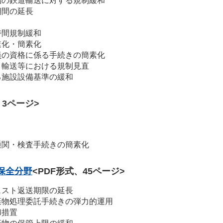
品の鉄道輸送に対する規制緩和
期間の延長
時間規制緩和
速化・簡素化
員の資格に係る手続きの簡素化
、輸送等における規制見直
る施設設備基準の緩和
、3ページ>
通関・検査手続きの簡素化
保全分野
<PDF形式、45ページ>
ェスト返送期限の延長
棄物処理委託手続きの弾力的運用
和措置