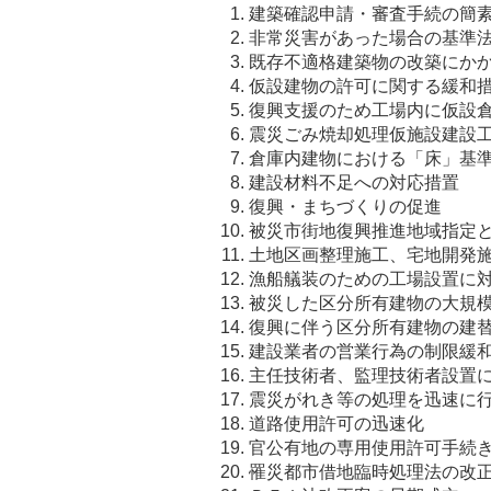
建築確認申請・審査手続の簡
非常災害があった場合の基準
既存不適格建築物の改築にか
仮設建物の許可に関する緩和
復興支援のため工場内に仮設
震災ごみ焼却処理仮施設建設
倉庫内建物における「床」基
建設材料不足への対応措置
復興・まちづくりの促進
被災市街地復興推進地域指定
土地区画整理施工、宅地開発
漁船艤装のための工場設置に
被災した区分所有建物の大規
復興に伴う区分所有建物の建
建設業者の営業行為の制限緩
主任技術者、監理技術者設置
震災がれき等の処理を迅速に
道路使用許可の迅速化
官公有地の専用使用許可手続
罹災都市借地臨時処理法の改