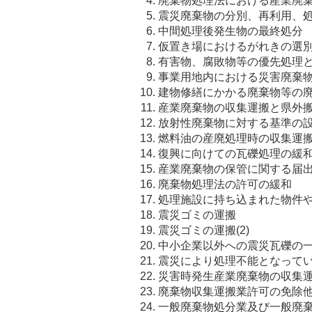
廃棄物処理法における産業廃
震災廃棄物の分別、再利用、
中間処理後発生物の最終処分
仮置き場におけるがれきの選
有害物、腐敗物等の優先処理
事業用地内における災害廃棄
建物修繕にかかる廃棄物等の
産業廃棄物の収集運搬と県外
放射性廃棄物に対する基準の
燃料油の産廃処理時の収集運
復興に向けての瓦礫処理の緩
産業廃棄物の保管に関する届
廃棄物処理法の許可の緩和
処理施設に持ち込まれた物件
震災ゴミの運搬
震災ゴミの運搬(2)
中小企業以外への震災瓦礫の
震災により処理不能となって
災害時発生産業廃棄物の収集
廃棄物収集運搬業許可の免除
一般廃棄物処分業及び一般廃