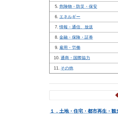
5.
危険物・防災・保安
6.
エネルギー
7.
情報・通信、放送
8.
金融・保険・証券
9.
雇用・労働
10.
通商・国際協力
11.
その他
１．土地・住宅・都市再生・観