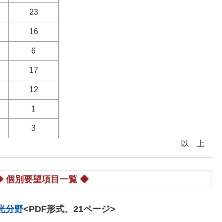
23
16
6
17
12
1
3
以上
◆ 個別要望項目一覧 ◆
光分野
<PDF形式、21ページ>