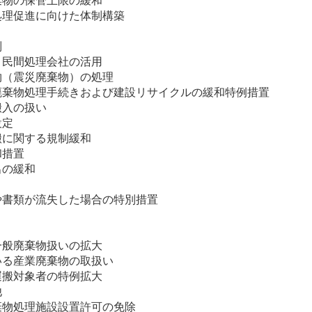
棄物の保管上限の緩和
処理促進に向けた体制構築
別
と民間処理会社の活用
物（震災廃棄物）の処理
廃棄物処理手続きおよび建設リサイクルの緩和特例措置
搬入の扱い
設定
搬に関する規制緩和
和措置
出の緩和
や書類が流失した場合の特別措置
一般廃棄物扱いの拡大
いる産業廃棄物の取扱い
運搬対象者の特例拡大
他
棄物処理施設設置許可の免除