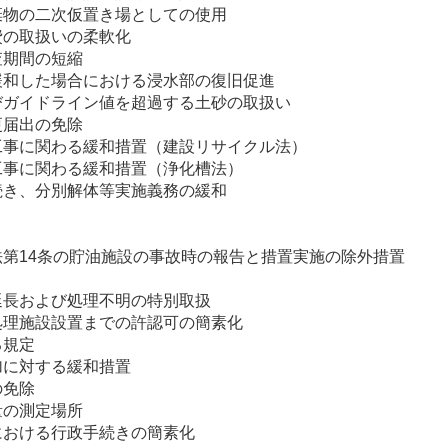
棄物の二次仮置き場としての使用
費の取扱いの柔軟化
査期間の短縮
緩和した場合における浸水部の復旧促進
びガイドライン値を超過する土砂の取扱い
更届出の免除
工事に関わる緩和措置（建設リサイクル法）
工事に関わる緩和措置（浄化槽法）
続き、分別解体等実施義務の緩和
第14条の貯油施設の事故時の報告と措置実施の除外措置
延長および処理不明の特別取扱
処理施設設置までの許認可の簡素化
る規定
加に対する緩和措置
の免除
量の測定場所
における行政手続きの簡素化