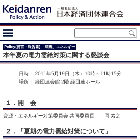
Policy(提言・報告書)
環境、エネルギー
本年夏の電力需給対策に関する懇談会
日時
：
2011年5月19日（木）10時～11時15分
場所
：
経団連会館 2階 経団連ホール
１．
開会
資源・エネルギー対策委員会 共同委員長 岡 素之
２．「夏期の電力需給対策について」