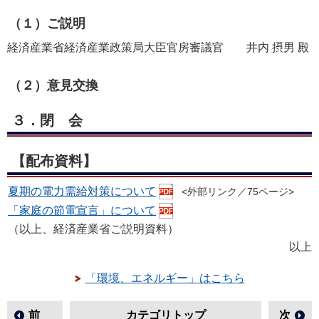
（１）ご説明
経済産業省経済産業政策局大臣官房審議官 井内 摂男 殿
（２）意見交換
３．
閉会
【配布資料】
夏期の電力需給対策について
<外部リンク／75ページ>
「家庭の節電宣言」について
（以上、経済産業省ご説明資料）
以上
「環境、エネルギー」はこちら
前
カテゴリトップ
次