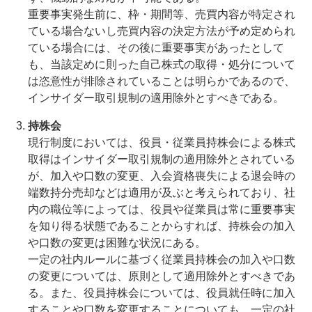
重要事実発生前に、枠・期間等、売買内容が特定され
ている場合ないし売買内容の決定方法が予め定められ
ている場合には、その後に重要事実があったとして
も、当該定めに則った自己株式の取得・処分について
は恣意性が排除されていることは明らかであるので、
インサイダー取引規制の適用除外とすべきである。
持株会
現行制度においては、役員・従業員持株会による株式
取得はインサイダー取引規制の適用除外とされている
が、加入や口数の変更、入会資格喪失による退会時の
端数持分売却などは適用が及ぶと考えられており、社
内の職位等によっては、役員や従業員は常に重要事実
を知り得る状態であることからすれば、持株会の加入
や口数の変更は困難な状況にある。
一定の社内ルールに基づく従業員持株会の加入や口数
の変更については、原則として適用除外とすべきであ
る。また、役員持株会については、役員就任時に加入
することや口数を変更することについても、一定の社