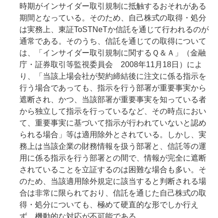
時期がインサイダー取引規制に抵触するおそれがある
期間となっている。そのため、自己株式の取得・処分
は実務上、東証ToSTNeTか信託を通じて行われるのが
通常である。そのうち、信託を通じての取得について
は、「インサイダー取引規制に関するＱ＆Ａ」（金融
庁・証券取引等監視委員会 2008年11月18日）によ
り、「当該上場会社が契約締結後に注文に係る指示を
行う場合であっても、指示を行う部署が重要事実から
遮断され、かつ、当該部署が重要事実を知っている者
から独立して指示を行っているなど、その時点におい
て、重要事実に基づいて指示が行われていないと認め
られる場合」等は適用除外とされている。しかし、実
務上は当該企業の財務情報を扱う部署と、信託等の運
用に係る指示を行う部署との間で、情報が完全に遮断
されていることを立証するのは困難な場合も多い。そ
のため、当該適用除外規定に該当すると判断される場
合は非常に限られており、信託を通じた自己株式の取
得・処分についても、極めて硬直的な形でしか行え
ず、機動的な対応が不可能である。