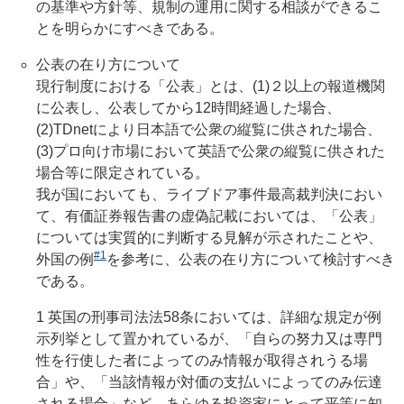
の基準や方針等、規制の運用に関する相談ができるこ
とを明らかにすべきである。
公表の在り方について
現行制度における「公表」とは、(1)２以上の報道機関
に公表し、公表してから12時間経過した場合、
(2)TDnetにより日本語で公衆の縦覧に供された場合、
(3)プロ向け市場において英語で公衆の縦覧に供された
場合等に限定されている。
我が国においても、ライブドア事件最高裁判決におい
て、有価証券報告書の虚偽記載においては、「公表」
については実質的に判断する見解が示されたことや、
#1
外国の例
を参考に、公表の在り方について検討すべき
である。
1 英国の刑事司法法58条においては、詳細な規定が例
示列挙として置かれているが、「自らの努力又は専門
性を行使した者によってのみ情報が取得されうる場
合」や、「当該情報が対価の支払いによってのみ伝達
される場合」など、あらゆる投資家にとって平等に知