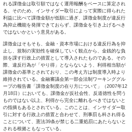
れる課徴金は取引額ではなく運用報酬をベースに算定され
る。そのため、インサイダー取引によって実際に得られた
利益に比べて課徴金額が低額に過ぎ、課徴金制度が違反行
為抑止機能を発揮できておらず、課徴金を引き上げるべき
ではないかという意見がある。
課徴金はそもそも、金融・資本市場における違反行為を抑
止し、規制の実効性を確保していく観点から、金銭的な負
担を課す行政上の措置として導入されたものである。その
際、違反行為が「やり得」とならないよう、利得相当額が
課徴金の基準とされており、この考え方は制度導入時より
維持されている。金融審議会第一部会法制ワーキンググル
ープの報告書「課徴金制度の在り方について」（2007年12
月18日）においても、課徴金が反社会性、反道徳性を問う
ものではない以上、利得から完全に離れるべきではないと
の指摘もあるとされている。このことは、インサイダー取
引に対する行政上の措置と合わせて、刑事罰も科され得る
ことについて、憲法39条が禁じる二重処罰にあたらないと
される根拠ともなっている。