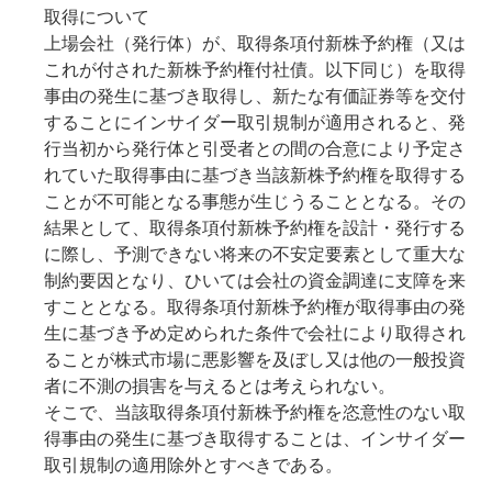
取得について
上場会社（発行体）が、取得条項付新株予約権（又は
これが付された新株予約権付社債。以下同じ）を取得
事由の発生に基づき取得し、新たな有価証券等を交付
することにインサイダー取引規制が適用されると、発
行当初から発行体と引受者との間の合意により予定さ
れていた取得事由に基づき当該新株予約権を取得する
ことが不可能となる事態が生じうることとなる。その
結果として、取得条項付新株予約権を設計・発行する
に際し、予測できない将来の不安定要素として重大な
制約要因となり、ひいては会社の資金調達に支障を来
すこととなる。取得条項付新株予約権が取得事由の発
生に基づき予め定められた条件で会社により取得され
ることが株式市場に悪影響を及ぼし又は他の一般投資
者に不測の損害を与えるとは考えられない。
そこで、当該取得条項付新株予約権を恣意性のない取
得事由の発生に基づき取得することは、インサイダー
取引規制の適用除外とすべきである。