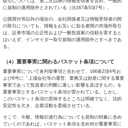
取引については、第二次以降の情報受領者を含め、一般的
に規制の適用除外とされている（法167条5項7号）。
公開買付等以外の場合の、会社関係者又は情報受領者の間
の取引についても、情報をお互いに知る者間の市場外取引
は、証券市場の公正性および一般投資家の信頼を害すると
はいえず、インサイダー取引規制の適用除外とすべきであ
る。
（4）重要事実に関わるバスケット条項について
重要事実について各列挙事項と合わせて、166条2項4号お
よび8号に「上場会社等の運営、業務又は財産に関する重要
事実であって投資者の判断に著しい影響を及ぼすもの」を
重要事実とするバスケット条項が置かれている。しかし、
このバスケット条項の意味するところは明確でなく、法的
安定性を欠き、企業活動を委縮させている。
そこで、今般、情報伝達行為についても規制の対象に含め
ていくのであれば、バスケット条項を含め何が重要事実に