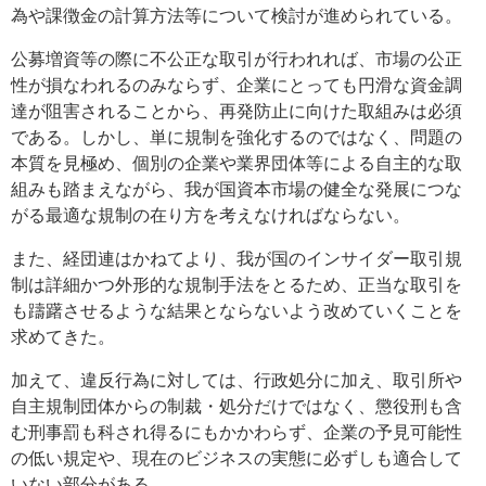
為や課徴金の計算方法等について検討が進められている。
公募増資等の際に不公正な取引が行われれば、市場の公正
性が損なわれるのみならず、企業にとっても円滑な資金調
達が阻害されることから、再発防止に向けた取組みは必須
である。しかし、単に規制を強化するのではなく、問題の
本質を見極め、個別の企業や業界団体等による自主的な取
組みも踏まえながら、我が国資本市場の健全な発展につな
がる最適な規制の在り方を考えなければならない。
また、経団連はかねてより、我が国のインサイダー取引規
制は詳細かつ外形的な規制手法をとるため、正当な取引を
も躊躇させるような結果とならないよう改めていくことを
求めてきた。
加えて、違反行為に対しては、行政処分に加え、取引所や
自主規制団体からの制裁・処分だけではなく、懲役刑も含
む刑事罰も科され得るにもかかわらず、企業の予見可能性
の低い規定や、現在のビジネスの実態に必ずしも適合して
いない部分がある。