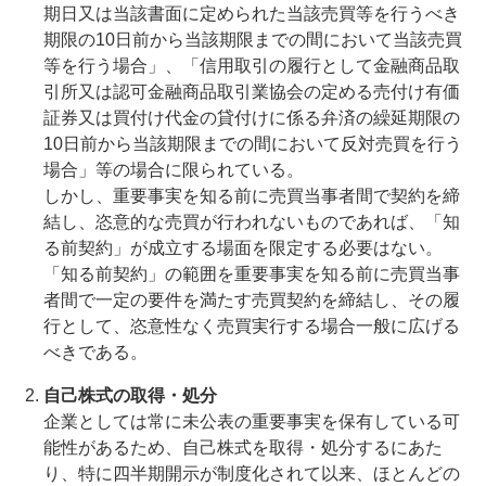
期日又は当該書面に定められた当該売買等を行うべき
期限の10日前から当該期限までの間において当該売買
等を行う場合」、「信用取引の履行として金融商品取
引所又は認可金融商品取引業協会の定める売付け有価
証券又は買付け代金の貸付けに係る弁済の繰延期限の
10日前から当該期限までの間において反対売買を行う
場合」等の場合に限られている。
しかし、重要事実を知る前に売買当事者間で契約を締
結し、恣意的な売買が行われないものであれば、「知
る前契約」が成立する場面を限定する必要はない。
「知る前契約」の範囲を重要事実を知る前に売買当事
者間で一定の要件を満たす売買契約を締結し、その履
行として、恣意性なく売買実行する場合一般に広げる
べきである。
自己株式の取得・処分
企業としては常に未公表の重要事実を保有している可
能性があるため、自己株式を取得・処分するにあた
り、特に四半期開示が制度化されて以来、ほとんどの