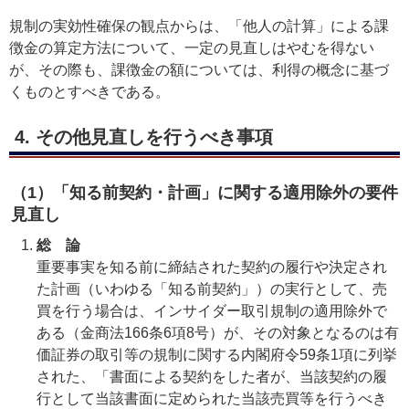
規制の実効性確保の観点からは、「他人の計算」による課
徴金の算定方法について、一定の見直しはやむを得ない
が、その際も、課徴金の額については、利得の概念に基づ
くものとすべきである。
4. その他見直しを行うべき事項
（1）「知る前契約・計画」に関する適用除外の要件
見直し
総論
重要事実を知る前に締結された契約の履行や決定され
た計画（いわゆる「知る前契約」）の実行として、売
買を行う場合は、インサイダー取引規制の適用除外で
ある（金商法166条6項8号）が、その対象となるのは有
価証券の取引等の規制に関する内閣府令59条1項に列挙
された、「書面による契約をした者が、当該契約の履
行として当該書面に定められた当該売買等を行うべき