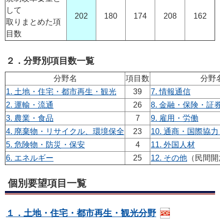
して
202
180
174
208
162
取りまとめた項
目数
２．分野別項目数一覧
分野名
項目数
分野
1. 土地・住宅・都市再生・観光
39
7. 情報通信
2. 運輸・流通
26
8. 金融・保険・証
3. 農業・食品
7
9. 雇用・労働
4. 廃棄物・リサイクル、環境保全
23
10. 通商・国際協
5. 危険物・防災・保安
4
11. 外国人材
6. エネルギー
25
12. その他
（民間開
個別要望項目一覧
１．土地・住宅・都市再生・観光分野