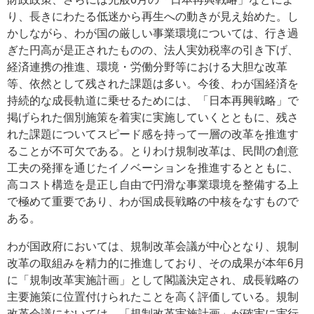
り、長きにわたる低迷から再生への動きが見え始めた。し
かしながら、わが国の厳しい事業環境については、行き過
ぎた円高が是正されたものの、法人実効税率の引き下げ、
経済連携の推進、環境・労働分野等における大胆な改革
等、依然として残された課題は多い。今後、わが国経済を
持続的な成長軌道に乗せるためには、「日本再興戦略」で
掲げられた個別施策を着実に実施していくとともに、残さ
れた課題についてスピード感を持って一層の改革を推進す
ることが不可欠である。とりわけ規制改革は、民間の創意
工夫の発揮を通じたイノベーションを推進するとともに、
高コスト構造を是正し自由で円滑な事業環境を整備する上
で極めて重要であり、わが国成長戦略の中核をなすもので
ある。
わが国政府においては、規制改革会議が中心となり、規制
改革の取組みを精力的に推進しており、その成果が本年6月
に「規制改革実施計画」として閣議決定され、成長戦略の
主要施策に位置付けられたことを高く評価している。規制
改革会議においては、「規制改革実施計画」が確実に実行