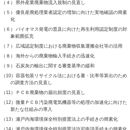
（４）
県外産業廃棄物流入規制の見直し
（５）
優良産廃処理業者認定の増加に向けた実地確認の簡素
化
（６）
バイオマス発電の普及に向けた再生利用認定制度の対
象範囲拡充
（７）
広域認定制度における廃棄物収集運搬会社等の活用
（８）
海外からの廃棄物輸入手続きの迅速化
（９）
石炭灰の輸出に関する審査基準の緩和
（10）
容器包装リサイクル法における量・比率等算出のため
の調査方法の見直し
（11）
ＰＣＢ廃棄物の届出頻度の見直し
（12）
微量ＰＣＢ汚染廃電気機器等の処理の加速化に向けた
新たな仕組みの導入
（13）
瀬戸内海環境保全特別措置法上の手続きの簡素化
（14）
瀬戸内海環境保全特別措置法許可申請手続きの簡素化