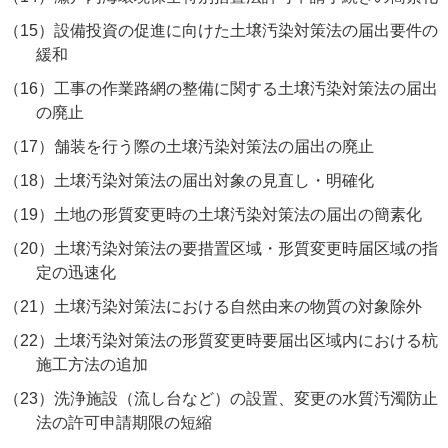
（15）
設備投資の促進に向けた土壌汚染対策法の届出要件の
緩和
（16）
工事の作業路網の整備に関する土壌汚染対策法の届出
の廃止
（17）
舗装を行う際の土壌汚染対策法の届出の廃止
（18）
土壌汚染対策法の届出対象の見直し・明確化
（19）
土地の形質変更時の土壌汚染対策法の届出の簡素化
（20）
土壌汚染対策法の要措置区域・形質変更時届区域の指
定の迅速化
（21）
土壌汚染対策法における自然由来の物質の対象除外
（22）
土壌汚染対策法の形質変更時要届出区域内における杭
施工方法の追加
（23）
洗浄施設（流し台など）の設置、変更の水質汚濁防止
法の許可申請期限の短縮