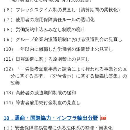
（６）
フレックスタイム制の見直し（清算期間の柔軟化）
（７）
使用者の雇用保障責任ルールの透明化
（８）
労働契約申込みみなし制度の廃止
（９）
グループ企業内派遣規制における派遣割合の見直し
（10）
一年以内に離職した労働者の派遣禁止の見直し
（11）
日雇派遣に関する原則禁止の見直し
（12）
『「労働者派遣事業と請負により行われる事業との区
分に関する基準」（37号告示）に関する疑義応答集』の
改善
（13）
高齢者の派遣期間制限の緩和
（14）
障害者雇用納付金制度の見直し
10．通商・国際協力・インフラ輸出分野
（１）
安全保障貿易管理に係る法体系の整理・簡素化