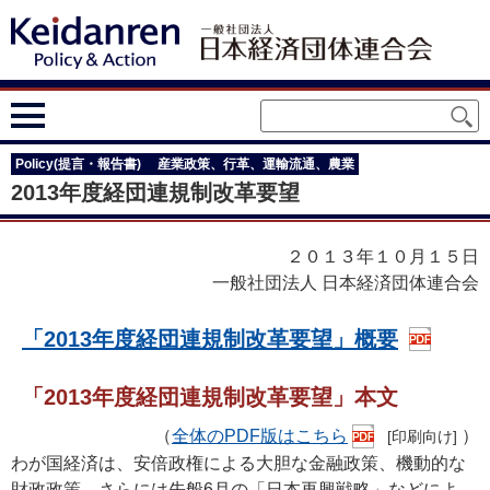
Policy(提言・報告書)
産業政策、行革、運輸流通、農業
2013年度経団連規制改革要望
２０１３年１０月１５日
一般社団法人 日本経済団体連合会
「2013年度経団連規制改革要望」概要
「2013年度経団連規制改革要望」本文
（
全体のPDF版はこちら
）
[印刷向け]
わが国経済は、安倍政権による大胆な金融政策、機動的な
財政政策、さらには先般6月の「日本再興戦略」などによ