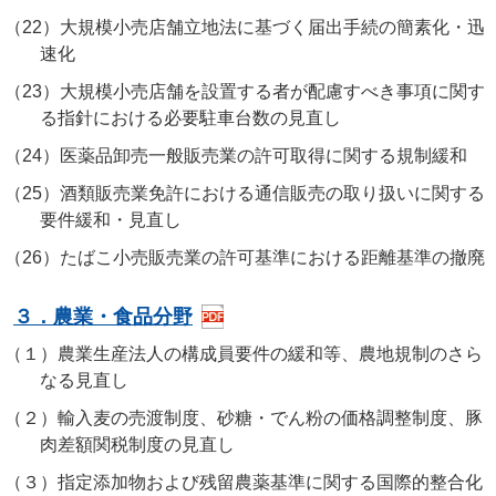
（22）
大規模小売店舗立地法に基づく届出手続の簡素化・迅
速化
（23）
大規模小売店舗を設置する者が配慮すべき事項に関す
る指針における必要駐車台数の見直し
（24）
医薬品卸売一般販売業の許可取得に関する規制緩和
（25）
酒類販売業免許における通信販売の取り扱いに関する
要件緩和・見直し
（26）
たばこ小売販売業の許可基準における距離基準の撤廃
３．農業・食品分野
（１）
農業生産法人の構成員要件の緩和等、農地規制のさら
なる見直し
（２）
輸入麦の売渡制度、砂糖・でん粉の価格調整制度、豚
肉差額関税制度の見直し
（３）
指定添加物および残留農薬基準に関する国際的整合化