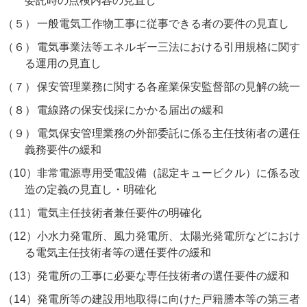
委託時の点検内容の見直し
（５）
一般電気工作物工事に従事できる者の要件の見直し
（６）
電気事業法等エネルギー三法における引用規格に関す
る運用の見直し
（７）
保安管理業務に関する各産業保安監督部の見解の統一
（８）
電線路の保安伐採にかかる届出の緩和
（９）
電気保安管理業務の外部委託に係る主任技術者の選任
義務要件の緩和
（10）
非常電源専用受電設備（認定キュービクル）に係る改
造の定義の見直し・明確化
（11）
電気主任技術者兼任要件の明確化
（12）
小水力発電所、風力発電所、太陽光発電所などにおけ
る電気主任技術者等の選任要件の緩和
（13）
発電所の工事に必要な専任技術者の選任要件の緩和
（14）
発電所等の建設用地取得に向けた戸籍謄本等の第三者