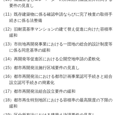
要件の見直し
（11）
既存建築物に係る確認申請ならびに完了検査の取得手
続きに係る法整備
（12）
旧耐震基準マンションの建て替え促進に向けた容積率
緩和
（13）
市街地再開発事業における一団地の総合的設計制度等
に係る同意基準の緩和
（14）
再開発等促進区における公開空地申請の柔軟化
（15）
都市再開発法施行区域要件の見直し
（16）
都市再開発法における都市計画事業認可手続きと組合
設立認可手続きの簡素化
（17）
都市再開発法組合設立要件の緩和
（18）
都市再生特別地区における容積率の最高限度の下限の
緩和
（19）
区分所有法における建替え決議要件の見直し