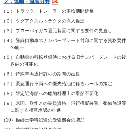
２．運輸・流通分野
（１）
トラック、トレーラーの車検期間延長
（２）
タグアクスルトラクタの導入促進
（３）
ブローバイガス還元装置に関する要件の見直し
（４）
登録自動車のナンバープレート封印に関する資格要件
の統一
（５）
自動車の移転登録時における旧ナンバープレートの後
返納の可能化
（６）
特殊車両通行許可の期間の延長
（７）
緊急通行車両への優先給油に係るルールの策定
（８）
限定近海船への船舶料理士の乗船不要化
（９）
米国、欧州との乗員資格、飛行模擬装置、整備施設等
に関する相互承認の推進
（10）
操縦士学科試験の受験機会の増加