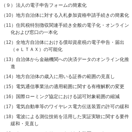
（９）
法人の電子申告フォームの簡素化
（10）
地方自治体に対する入札参加資格申請手続きの簡素化
（11）
住民税特別徴収関連手続き全般の電子化・オンライン
化および窓口の一本化
（12）
全地方自治体における償却資産税の電子申告・届出
（ｅＬＴＡＸ）の可能化
（13）
自治体から金融機関への決済データのオンライン化推
進
（14）
地方自治体の歳入に用いる証券の範囲の見直し
（15）
電気通信事業法の適用範囲に関する有権解釈の変更
（16）
国際ローミング協定における認可対象範囲の縮減
（17）
電気自動車等のワイヤレス電力伝送装置の許可の緩和
（18）
電波による測位技術を活用した実証実験に関する要件
緩和・見直し