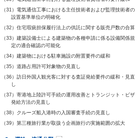
（31）
電気通信工事における主任技術者および監理技術者の
設置基準単位の明確化
（32）
住宅瑕疵担保履行法上の供託に関する販売戸数の合算
（33）
建築設備士による建築物の各種申請に係る設備関係規
定の適合確認の可能化
（34）
建築物における駐車施設の附置要件の緩和
（35）
道路占用許可対象物の見直し
（36）
訪日外国人観光客に対する査証発給要件の緩和・見直
し
（37）
寄港地上陸許可手続の運用改善とトランジット・ビザ
発給方法の見直し
（38）
クルーズ船入港時の入国審査手続の見直し
（39）
第三種旅行業が取扱う企画旅行の実施範囲の拡大