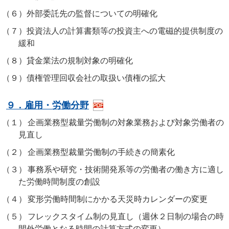
（６）
外部委託先の監督についての明確化
（７）
投資法人の計算書類等の投資主への電磁的提供制度の
緩和
（８）
貸金業法の規制対象の明確化
（９）
債権管理回収会社の取扱い債権の拡大
９．雇用・労働分野
（１）
企画業務型裁量労働制の対象業務および対象労働者の
見直し
（２）
企画業務型裁量労働制の手続きの簡素化
（３）
事務系や研究・技術開発系等の労働者の働き方に適し
た労働時間制度の創設
（４）
変形労働時間制にかかる天災時カレンダーの変更
（５）
フレックスタイム制の見直し（週休２日制の場合の時
間外労働となる時間の計算方式の変更）