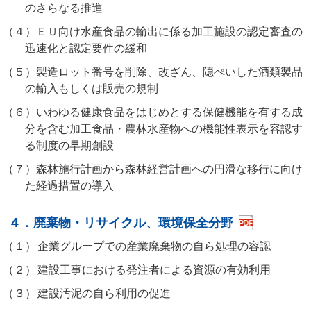
のさらなる推進
（４）
ＥＵ向け水産食品の輸出に係る加工施設の認定審査の
迅速化と認定要件の緩和
（５）
製造ロット番号を削除、改ざん、隠ぺいした酒類製品
の輸入もしくは販売の規制
（６）
いわゆる健康食品をはじめとする保健機能を有する成
分を含む加工食品・農林水産物への機能性表示を容認す
る制度の早期創設
（７）
森林施行計画から森林経営計画への円滑な移行に向け
た経過措置の導入
４．廃棄物・リサイクル、環境保全分野
（１）
企業グループでの産業廃棄物の自ら処理の容認
（２）
建設工事における発注者による資源の有効利用
（３）
建設汚泥の自ら利用の促進