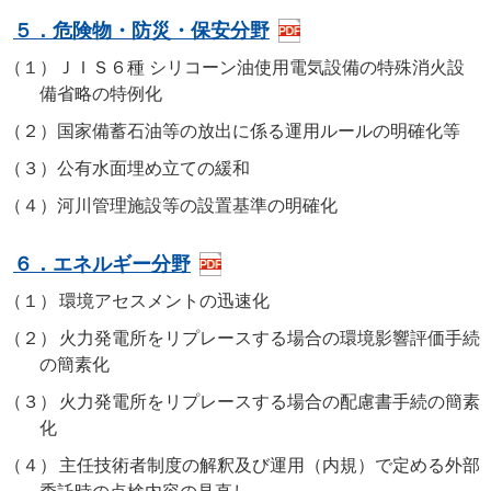
５．危険物・防災・保安分野
（１）
ＪＩＳ６種 シリコーン油使用電気設備の特殊消火設
備省略の特例化
（２）
国家備蓄石油等の放出に係る運用ルールの明確化等
（３）
公有水面埋め立ての緩和
（４）
河川管理施設等の設置基準の明確化
６．エネルギー分野
（１）
環境アセスメントの迅速化
（２）
火力発電所をリプレースする場合の環境影響評価手続
の簡素化
（３）
火力発電所をリプレースする場合の配慮書手続の簡素
化
（４）
主任技術者制度の解釈及び運用（内規）で定める外部