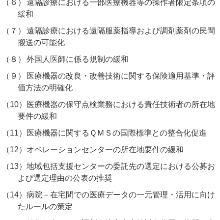
（６）
遠隔診療における一部医療機器等の操作者限定条項の
緩和
（７）
遠隔診療における遠隔服薬指導および調剤薬剤の民間
搬送の可能化
（８）
外国人医師に係る規制の緩和
（９）
医療機器の改良・改善技術に関する保険適用基準・評
価方法の明確化
（10）
医療機器の保守点検業務における責任技術者の所在地
要件の緩和
（11）
医療機器に関するＱＭＳの国際標準との整合化促進
（12）
オペレーションセンターの所在地要件の緩和
（13）
地域包括支援センターの委託先の選定における公募お
よび選定理由の公表の推奨
（14）
病院－在宅間での医療データの一元管理・活用に向け
たルールの策定