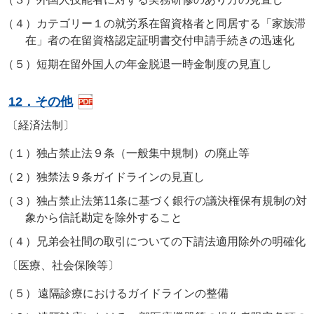
（４）
カテゴリー１の就労系在留資格者と同居する「家族滞
在」者の在留資格認定証明書交付申請手続きの迅速化
（５）
短期在留外国人の年金脱退一時金制度の見直し
12．その他
〔経済法制〕
（１）
独占禁止法９条（一般集中規制）の廃止等
（２）
独禁法９条ガイドラインの見直し
（３）
独占禁止法第11条に基づく銀行の議決権保有規制の対
象から信託勘定を除外すること
（４）
兄弟会社間の取引についての下請法適用除外の明確化
〔医療、社会保険等〕
（５）
遠隔診療におけるガイドラインの整備