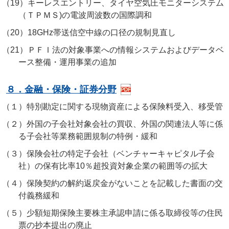
（19）
キーレスエントリー、タイヤ空気圧モニターシステム
（ＴＰＭＳ)の電波周波数の国際調和
（20）
18GHz帯送信空中線の口径の規制見直し
（21）
ＰＦＩ法の対象事業への情報システムおよびデータベ
ース整備・運用事業の追加
８．金融・保険・証券分野
（１）
特別勘定に関する現物資産による保険料受入、移受管
（２）
外国の子会社対象会社の買収、外国の関連法人等に係
る子会社等業務範囲規制の特例・緩和
（３）
保険会社の特定子会社（ベンチャーキャピタル子会
社）の保有比率10％超投資対象企業の範囲等の拡大
（４）
保険契約の解約返戻金がないことを記載した書面の交
付義務緩和
（５）
少額短期保険主要株主承認申請に係る取締役等の住民
票の抄本提出の廃止