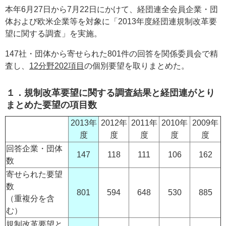
本年6月27日から7月22日にかけて、経団連全会員企業・団
体および欧米企業等を対象に「2013年度経団連規制改革要
望に関する調査」を実施。
147社・団体から寄せられた801件の回答を関係委員会で精
査し、
12分野202項目
の個別要望を取りまとめた。
１．規制改革要望に関する調査結果と経団連がとり
まとめた要望の項目数
2013年
2012年
2011年
2010年
2009年
度
度
度
度
度
回答企業・団体
147
118
111
106
162
数
寄せられた要望
数
801
594
648
530
885
（重複分を含
む）
規制改革要望と