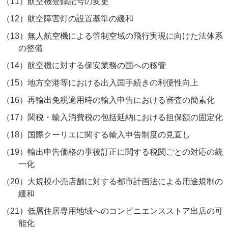
（11）
航空機登録記号の変更
（12）
航空障害灯の設置基準の緩和
（13）
無人航空機による管制空域の飛行実現に向けた法体系
の整備
（14）
航空機に対する保安業務の国への移管
（15）
地方空港等における出入国手続きの利便性向上
（16）
再輸出免税適用時の輸入申告における審査の簡素化
（17）
関税・輸入消費税の包括延納における担保額の固定化
（18）
国際クーリエに関する輸入申告制度の見直し
（19）
輸出申告価格の事後訂正に関する税関ごとの対応の統
一化
（20）
大規模小売店舗に対する都市計画法による用途規制の
緩和
（21）
低層住居専用地域へのコンビニエンスストア出店の可
能化