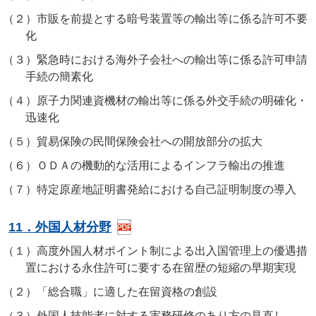
（２）
市販を前提とする暗号装置等の輸出等に係る許可不要
化
（３）
緊急時における海外子会社への輸出等に係る許可申請
手続の簡素化
（４）
原子力関連資機材の輸出等に係る外交手続の明確化・
迅速化
（５）
貿易保険の民間保険会社への開放部分の拡大
（６）
ＯＤＡの機動的な活用によるインフラ輸出の推進
（７）
特定原産地証明書発給における自己証明制度の導入
11．外国人材分野
（１）
高度外国人材ポイント制による出入国管理上の優遇措
置における永住許可に要する在留歴の短縮の早期実現
（２）
「総合職」に適した在留資格の創設
（３）
外国人技能者に対する実務研修のあり方の見直し