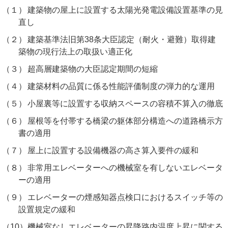
（１）
建築物の屋上に設置する太陽光発電設備設置基準の見
直し
（２）
建築基準法旧第38条大臣認定（耐火・避難）取得建
築物の現行法上の取扱い適正化
（３）
超高層建築物の大臣認定期間の短縮
（４）
建築材料の品質に係る性能評価制度の弾力的な運用
（５）
小屋裏等に設置する収納スペースの容積不算入の徹底
（６）
屋根等を付帯する橋梁の躯体部分構造への道路橋示方
書の適用
（７）
屋上に設置する設備機器の高さ算入要件の緩和
（８）
非常用エレベーターへの機械室を有しないエレベータ
ーの適用
（９）
エレベーターの煙感知器点検口におけるスイッチ等の
設置規定の緩和
（10）
機械室なしエレベーターの昇降路内温度上昇に関する