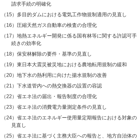
請求手続の明確化
（15）
多目的ダムにおける電気工作物規制適用の見直し
（16）
圧縮天然ガス自動車の検査の合理化
（17）
地熱エネルギー開発に係る国有林等に関する許認可手
続きの効率化
（18）
保安林解除の要件・基準の見直し
（19）
東日本大震災被災地における農地転用規制の緩和
（20）
地下水の熱利用に向けた揚水規制の改善
（21）
下水道管内への熱交換器の設置の容認
（22）
省エネ法の届出・報告制度の合理化
（23）
省エネ法の消費電力量測定条件の見直し
（24）
省エネ法のエネルギー使用量定期報告における対象の
見直し
（25）
省エネ法に基づく主務大臣への報告と、地方自治体の