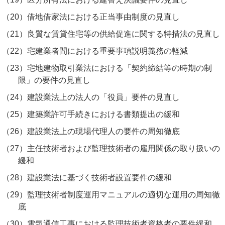
（20）
借地借家法における正当事由制度の見直し
（21）
良質な賃貸住宅等の供給促進に関する特措法の見直し
（22）
宅建業者間における重要事項説明義務の軽減
（23）
宅地建物取引業法における「契約締結等の時期の制
限」の要件の見直し
（24）
建設業法上の法人の「役員」要件の見直し
（25）
建築業許可手続きにおける書類提出の緩和
（26）
建設業法上の現場代理人の要件の周知徹底
（27）
主任技術者および監理技術者の雇用関係の取り扱いの
緩和
（28）
建設業法に基づく技術者設置要件の緩和
（29）
監理技術者制度運用マニュアルの適切な運用の周知徹
底
（30）
電気通信工事における監理技術者資格者の要件緩和