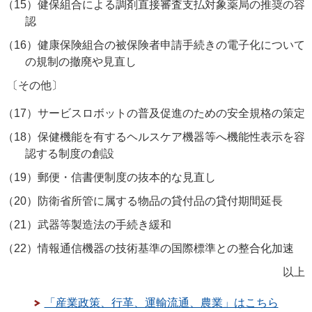
（15）
健保組合による調剤直接審査支払対象薬局の推奨の容
認
（16）
健康保険組合の被保険者申請手続きの電子化について
の規制の撤廃や見直し
〔その他〕
（17）
サービスロボットの普及促進のための安全規格の策定
（18）
保健機能を有するヘルスケア機器等へ機能性表示を容
認する制度の創設
（19）
郵便・信書便制度の抜本的な見直し
（20）
防衛省所管に属する物品の貸付品の貸付期間延長
（21）
武器等製造法の手続き緩和
（22）
情報通信機器の技術基準の国際標準との整合化加速
以上
「産業政策、行革、運輸流通、農業」はこちら