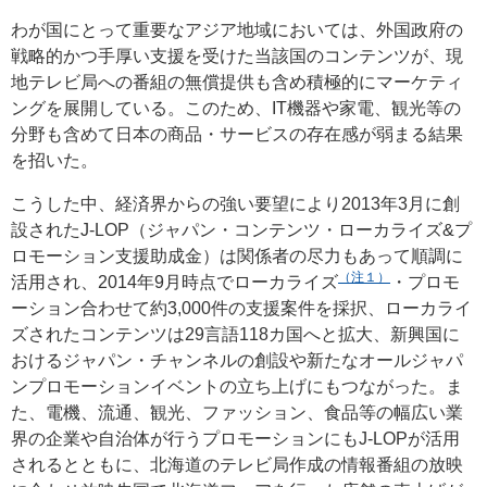
わが国にとって重要なアジア地域においては、外国政府の
戦略的かつ手厚い支援を受けた当該国のコンテンツが、現
地テレビ局への番組の無償提供も含め積極的にマーケティ
ングを展開している。このため、IT機器や家電、観光等の
分野も含めて日本の商品・サービスの存在感が弱まる結果
を招いた。
こうした中、経済界からの強い要望により2013年3月に創
設されたJ-LOP（ジャパン・コンテンツ・ローカライズ&プ
ロモーション支援助成金）は関係者の尽力もあって順調に
（注１）
活用され、2014年9月時点でローカライズ
・プロモ
ーション合わせて約3,000件の支援案件を採択、ローカライ
ズされたコンテンツは29言語118カ国へと拡大、新興国に
おけるジャパン・チャンネルの創設や新たなオールジャパ
ンプロモーションイベントの立ち上げにもつながった。ま
た、電機、流通、観光、ファッション、食品等の幅広い業
界の企業や自治体が行うプロモーションにもJ-LOPが活用
されるとともに、北海道のテレビ局作成の情報番組の放映