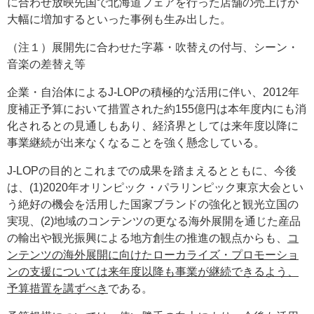
に合わせ放映先国で北海道フェアを行った店舗の売上げが
大幅に増加するといった事例も生み出した。
（注１）展開先に合わせた字幕・吹替えの付与、シーン・
音楽の差替え等
企業・自治体によるJ-LOPの積極的な活用に伴い、2012年
度補正予算において措置された約155億円は本年度内にも消
化されるとの見通しもあり、経済界としては来年度以降に
事業継続が出来なくなることを強く懸念している。
J-LOPの目的とこれまでの成果を踏まえるとともに、今後
は、(1)2020年オリンピック・パラリンピック東京大会とい
う絶好の機会を活用した国家ブランドの強化と観光立国の
実現、(2)地域のコンテンツの更なる海外展開を通じた産品
の輸出や観光振興による地方創生の推進の観点からも、
コ
ンテンツの海外展開に向けたローカライズ・プロモーショ
ンの支援については来年度以降も事業が継続できるよう、
予算措置を講ずべき
である。