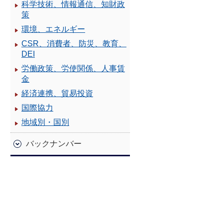
科学技術、情報通信、知財政
策
環境、エネルギー
CSR、消費者、防災、教育、
DEI
労働政策、労使関係、人事賃
金
経済連携、貿易投資
国際協力
地域別・国別
バックナンバー