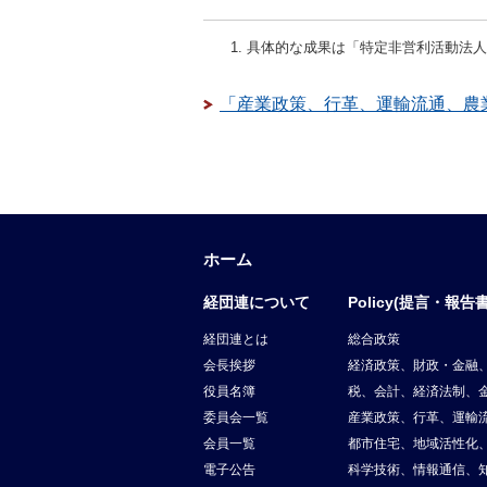
具体的な成果は「特定非営利活動法人 
「産業政策、行革、運輸流通、農
ホーム
経団連について
Policy(提言・報告書
経団連とは
総合政策
会長挨拶
経済政策、財政・金融
役員名簿
税、会計、経済法制、
委員会一覧
産業政策、行革、運輸
会員一覧
都市住宅、地域活性化
電子公告
科学技術、情報通信、