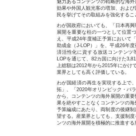
魅力あるコンテンツの戦略的な海外
効果や外国人観光客の増加、および
民を挙げてその取組みを強化するこ
わが国政府においても、「日本再興
展開を重要な柱の一つとして位置
え、平成24年度補正予算において
助成金（J-LOP）」を、平成26年
済活性化に資する放送コンテンツ等海
LOPを通じて、82カ国に向けた3,
上総額は2012年から2015年にかけ
業界としても高く評価している。
わが国経済の再生を実現する上で、
拓」、「2020年オリンピック・パ
から、コンテンツの海外展開の重要
果を絶やすことなくコンテンツの海
予算編成にあたり、両制度の後継制
望する。産業界としても、支援制度
ンツの海外展開を積極的に推進する