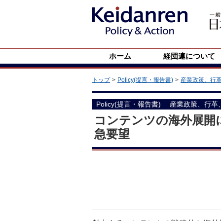
ホーム
経団連について
トップ
Policy(提言・報告書)
産業政策、行
Policy(提言・報告書)
産業政策、行革
コンテンツの海外展開
急要望