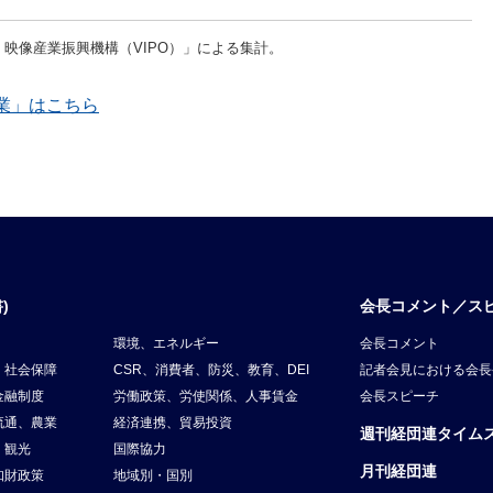
映像産業振興機構（VIPO）」による集計。
業」はこちら
)
会長コメント／ス
環境、エネルギー
会長コメント
、社会保障
CSR、消費者、防災、教育、DEI
記者会見における会長
金融制度
労働政策、労使関係、人事賃金
会長スピーチ
流通、農業
経済連携、貿易投資
週刊経団連タイム
、観光
国際協力
月刊経団連
知財政策
地域別・国別