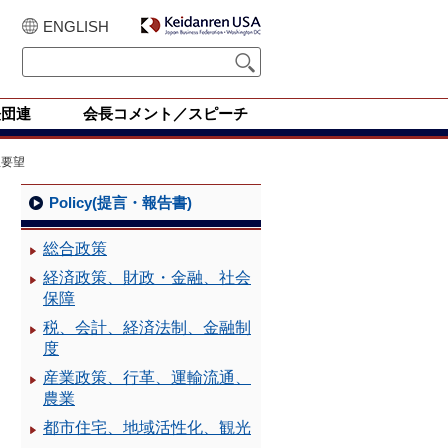
ENGLISH
経団連
会長コメント／スピーチ
急要望
Policy(提言・報告書)
総合政策
経済政策、財政・金融、社会
保障
税、会計、経済法制、金融制
度
産業政策、行革、運輸流通、
農業
都市住宅、地域活性化、観光