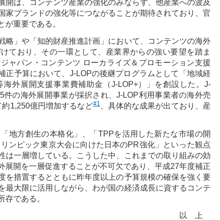
展開は、コンテンツ産業の強化のみならず、他産業への波及
国家ブランドの強化等につながることが期待されており、官
とが重要である。
戦略」や「知的財産推進計画」において、コンテンツの海外
づけており、その一環として、産業界からの強い要望を踏ま
「ジャパン・コンテンツ ローカライズ＆プロモーション支援
度補正予算において、J-LOPの後継プログラムとして「地域経
外展開支援事業費補助金（J-LOP+）」を創設した。J-
815件の海外展開事業が採択され、J-LOP利用事業者の海外売
#1
て約1,250億円増加するなど
、具体的な成果が出ており、産
「地方創生の本格化」、「TPPを活用した新たな市場の開
ラリンピック東京大会に向けた日本のPR強化」といった観点
性は一層増している。こうした中、これまでの取り組みの効
外展開を一層促進することが不可欠であり、平成27年度補正
度を措置するとともに昨年度以上の予算規模の確保を強く要
を最大限に活用しながら、わが国の経済成長に資するコンテ
所存である。
以上