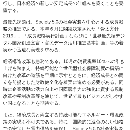
行し、日本経済の新しい安定成長の仕組みを築くことを要
望する。
最優先課題は、Society 5.0の社会実装を中心とする成長戦
略の推進である。本年６月に閣議決定された「骨太方針
2019」、「成長戦略実行計画」ならびに「世界最先端デジ
タル国家創造宣言・官民データ活用推進基本計画」等の着
実かつ迅速な実現を求める。
経済構造改革も急務である。10月の消費税率10％への引き
上げを踏まえ、持続可能な全世代型社会保障制度の構築に
向けた改革の道筋を早期に示すとともに、経済成長との両
立を前提とした財政健全化を着実に進める必要がある。同
時に企業活動の活力向上や国際競争力の強化に資する規制
改革や税制改革等を通じて、世界で最もビジネスがしやす
い国になることを期待する。
また、経済成長と両立する持続可能なエネルギー・環境政
策の実現も不可欠である。特に、国際的に遜色のない価格
での安定した電力供給を確保し、Society 5.0の社会実装を