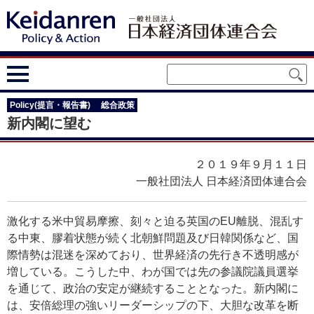
Policy(提言・報告書)
総合政策
新内閣に望む
２０１９年９月１１日
一般社団法人 日本経済団体連合会
激化する米中貿易摩擦、刻々と迫る英国のEU離脱、混乱す
る中東、膠着状態が続く北朝鮮問題及び日韓関係など、国
際情勢は混迷を深めており、世界経済の先行き不透明感が
増している。こうした中、わが国では先の参議院議員選挙
を通じて、政治の安定が継続することとなった。新内閣に
は、安倍総理の強いリーダーシップの下、大胆な改革を断