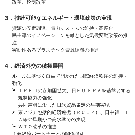
改革、税制改革
３．持続可能なエネルギー・環境政策の実現
資源の安定調達、電力システムの維持・高度化
民主導のイノベーションを軸とした気候変動政策の推
進
実効性あるプラスチック資源循環の推進
４．経済外交の積極展開
ルールに基づく自由で開かれた国際経済秩序の維持・
強化
ＴＰＰ11の参加国拡大、日ＥＵ ＥＰＡを基盤とする
規制協力の強化、
共同声明に沿った日米貿易協定の早期実現
東アジア包括的経済連携（ＲＣＥＰ）、日中韓ＦＴ
Ａ等の早期かつ高水準での実現
ＷＴＯ改革の推進
主要経済パートナーとの関係強化