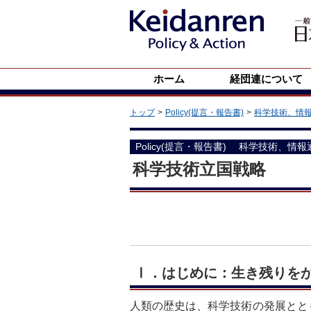
ホーム
経団連について
トップ
Policy(提言・報告書)
科学技術、情
Policy(提言・報告書)
科学技術、情報
科学技術立国戦略
Ⅰ．はじめに：生き残りを
人類の歴史は、科学技術の発展とと