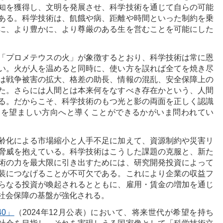
知を獲得し、文明を発展させ、科学技術を通じて自らの可能
ある。科学技術は、飢餓や病、距離や時間といった制約を乗
に、より豊かに、より尊厳のある生を営むことを可能にした
「プロメテウスの火」が象徴するとおり、科学技術は常に恩
い。火が人を温めると同時に、使い方を誤れば全てを焼き尽
は戦争被害の拡大、格差の助長、情報の混乱、安全保障上の
た。さらには人間とは本来何をなすべき存在かという、人間
る。だからこそ、科学技術のもつ光と影の両面を正しく認識
力を望ましい方向へと導くことができるかがいま問われてい
齢化による市場縮小と人手不足に加えて、資源制約や災害リ
脅威を抱えている。科学技術はこうした課題の克服と、新た
術の力を最大限に引き出すためには、研究開発投資によって
装につなげることが不可欠である。これにより企業の収益フ
らなる投資が喚起されるとともに、雇用・賃金の増加を通じ
社会保障の基盤が強化される。
40」
（2024年12月公表）において、将来世代が希望を持ち