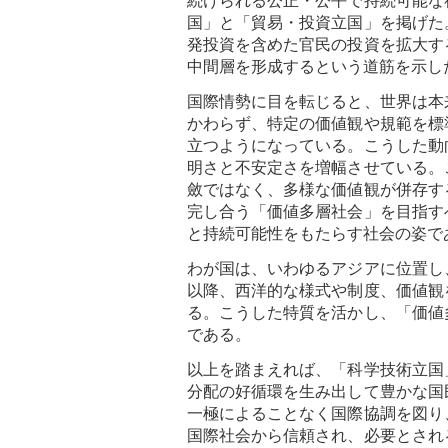
続けられる公正・公平で持続可能な
国」と「貿易・投資立国」を掲げた
発投資を含めた官民の投資を拡大す
中間層を形成するという道筋を示し
国際情勢に目を転じると、世界は本
かわらず、特定の価値観や規範を標
立つようになっている。こうした動
明さと不安定さを増幅させている。
斂ではなく、多様な価値観が併存す
完し合う「価値多層社会」を目指す
と持続可能性をもたらす社会の姿で
わが国は、いわゆるアジアに位置し
以降、西洋的な様式や制度、価値観
る。こうした特質を活かし、「価値
である。
以上を踏まえれば、「科学技術立国
分配の好循環を生み出して豊かな国
一極によることなく国際協調を図り
国際社会から信頼され、必要とされ