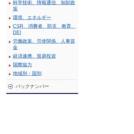
科学技術、情報通信、知財政
策
環境、エネルギー
CSR、消費者、防災、教育、
DEI
労働政策、労使関係、人事賃
金
経済連携、貿易投資
国際協力
地域別・国別
バックナンバー