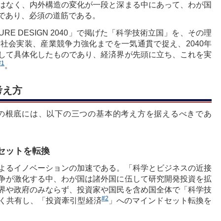
はなく、内外構造の変化が一段と深まる中にあって、わが国
であり、必須の道筋である。
RE DESIGN 2040」で掲げた「科学技術立国」を、その理
社会実装、産業競争力強化までを一気通貫で捉え、2040年
して具体化したものであり、経済界が先頭に立ち、これを実
#1
。
考え方
略の根底には、以下の三つの基本的考え方を据えるべきであ
セットを転換
よるイノベーションの加速である。「科学とビジネスの近接
争が激化する中、わが国は諸外国に伍して研究開発投資を拡
界や政府のみならず、投資家や国民を含め国全体で「科学技
#2
く共有し、「投資牽引型経済
」へのマインドセット転換を