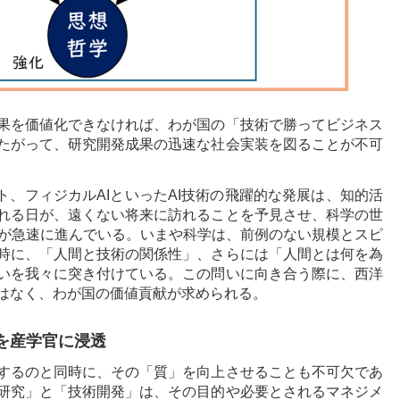
果を価値化できなければ、わが国の「技術で勝ってビジネス
たがって、研究開発成果の迅速な社会実装を図ることが不可
ント、フィジカルAIといったAI技術の飛躍的な発展は、知的活
れる日が、遠くない将来に訪れることを予見させ、科学の世
ience）が急速に進んでいる。いまや科学は、前例のない規模とスピ
時に、「人間と技術の関係性」、さらには「人間とは何を為
いを我々に突き付けている。この問いに向き合う際に、西洋
はなく、わが国の価値貢献が求められる。
を産学官に浸透
するのと同時に、その「質」を向上させることも不可欠であ
研究」と「技術開発」は、その目的や必要とされるマネジメ