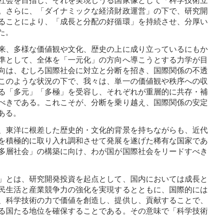
社会を目指し、それを実現しうる国家像として「科学技術立
。さらに、「ダイナミックな経済財政運営」の下で、研究開
ることにより、「成長と分配の好循環」を持続させ、分厚い
た。
来、多様な価値観や文化、歴史の上に成り立っているにもか
準として、全体を「一元化」の方向へ導こうとする力学が目
向は、むしろ国際社会に対立と分断を招き、国際関係の不透
このような状況の下で、我々は、単一の価値観や秩序への収
る「多元」「多極」を受容し、それぞれが重層的に共存・補
べきである。これこそが、分断を乗り越え、国際関係の安定
ある。
、東洋に根差した歴史的・文化的背景を持ちながらも、近代
を積極的に取り入れ調和させて発展を遂げた稀有な国家であ
多層社会」の構築に向け、わが国が国際社会をリードすべき
」とは、研究開発投資を起点として、国内においては成長と
民生活と産業競争力の強化を実現するとともに、国際的には
、科学技術の力で価値を創造し、提供し、貢献することで、
る国たる地位を確保することである。その意味で「科学技術