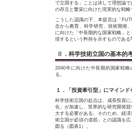
で立国する」ことは決して理想論で
の存立と繁栄に向けた現実的な戦略
こうした認識の下、本提言は「FUTU
念から教育、科学研究、技術開発、
に向けた「中長期的な国家戦略」と
現するという矜持を示すものである
Ⅱ．科学技術立国の基本的
2040年に向けた中長期的国家戦
る。
１．「投資牽引型」にマインド
科学技術立国の起点は、成長投資に
化」が加速し、世界的な研究開発競
大する必要がある。そのため、経済
術立国が必須の道筋」との認識を広
図る（図表1）。