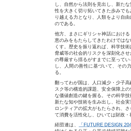
し、自然から法則を見出し、新たな
性を大きく切り拓いてきた歩みでも
り越える力となり、人類をより自由
のである。
他方、まさにギリシャ神話における
恵のみをもたらしてきたわけではな
くす。歴史を振り返れば、科学技術
脅威等の社会的リスクを深刻化させ
の尊厳すら揺るがすまでに至ってい
し、人間の善性に基づいて、その
る。
翻ってわが国は、人口減少・少子高
スク等の構造的課題、安全保障上の
な価値創造の鍵を握る。その科学技
新たな知や技術を生み出し、社会実
ロンティアの拡大がもたらされ、さ
て消費を活性化し、ひいては財政・
経団連は、
「FUTURE DESIGN 20