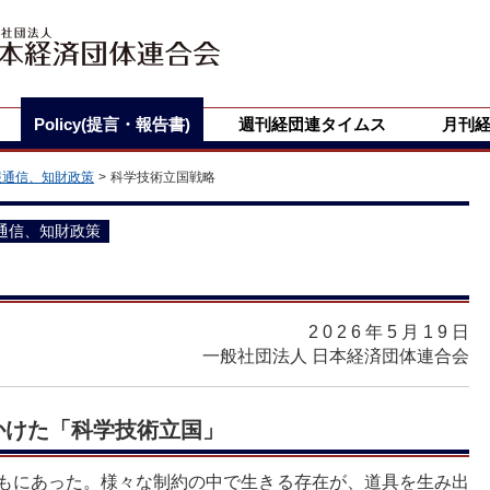
Policy(提言・報告書)
週刊経団連タイムス
月刊
報通信、知財政策
科学技術立国戦略
通信、知財政策
2026年5月19
日
一般社団法人 日本経済団体連合会
かけた「科学技術立国」
もにあった。様々な制約の中で生きる存在が、道具を生み出