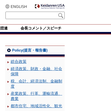
ENGLISH
経団連
会長コメント／スピーチ
Policy(提言・報告書)
総合政策
経済政策、財政・金融、社会
保障
税、会計、経済法制、金融制
度
産業政策、行革、運輸流通、
農業
都市住宅、地域活性化、観光