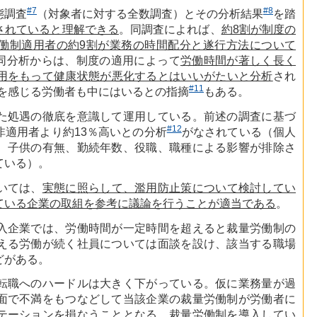
#7
#8
態調査
（対象者に対する全数調査）とその分析結果
を踏
されていると理解できる
。同調査によれば、
約8割が制度の
働制適用者の約9割が業務の時間配分と遂行方法について
同分析からは、制度の適用によって
労働時間が著しく長く
用をもって健康状態が悪化するとはいいがたいと分析
され
#11
を感じる労働者も中にはいるとの指摘
もある。
た処遇の徹底を意識して運用している。前述の調査に基づ
#12
非適用者より約13％高いとの分析
がなされている（個人
、子供の有無、勤続年数、役職、職種による影響が排除さ
ている）。
いては、
実態に照らして、濫用防止策について検討してい
ている企業の取組を参考に議論を行うことが適当である
。
入企業では、労働時間が一定時間を超えると裁量労働制の
える労働が続く社員については面談を設け、該当する職場
どがある。
転職へのハードルは大きく下がっている。仮に業務量が過
面で不満をもつなどして当該企業の裁量労働制が労働者に
テーションを損なうこととなる。裁量労働制を導入してい