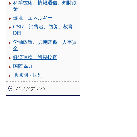
科学技術、情報通信、知財政
策
環境、エネルギー
CSR、消費者、防災、教育、
DEI
労働政策、労使関係、人事賃
金
経済連携、貿易投資
国際協力
地域別・国別
バックナンバー