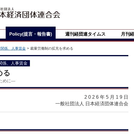
Policy(提言・報告書)
週刊経団連タイムス
月刊
使関係、人事賃金
裁量労働制の拡充を求める
関係、人事賃金
める
ために―
2026年5月19
日
一般社団法人 日本経済団体連合会