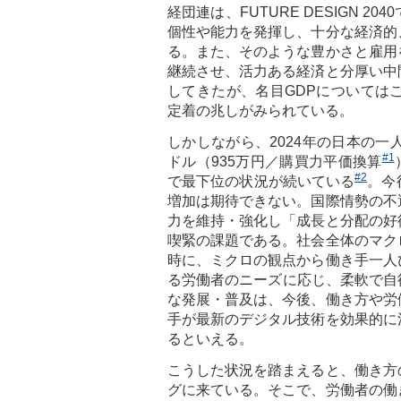
経団連は、FUTURE DESIGN
個性や能力を発揮し、十分な経済的
る。また、そのような豊かさと雇用
継続させ、活力ある経済と分厚い中
してきたが、名目GDPについては
定着の兆しがみられている。
しかしながら、2024年の日本の一
#1
ドル（935万円／購買力平価換算
#2
で最下位の状況が続いている
。今
増加は期待できない。国際情勢の不
力を維持・強化し「成長と分配の好
喫緊の課題である。社会全体のマク
時に、ミクロの観点から働き手一人
る労働者のニーズに応じ、柔軟で自
な発展・普及は、今後、働き方や労
手が最新のデジタル技術を効果的に
るといえる。
こうした状況を踏まえると、働き方
グに来ている。そこで、労働者の働