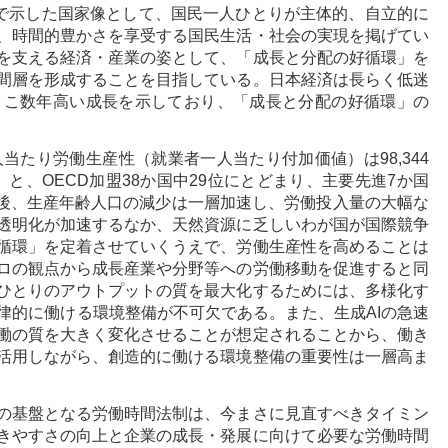
 2040で示した国家像として、国民一人ひとりが主体的、自立的に
、時間的豊かさを享受する国民生活・社会の実現を掲げてい
を支える経済・産業の姿として、「成長と分配の好循環」を
間層を形成することを目指している。日本経済は長らく低迷
ここ数年高い成長を示しており、「成長と分配の好循環」の
人当たり労働生産性（就業者一人当たり付加価値）は98,344
）と、OECD加盟38か国中29位にとどまり、主要先進7か国
後、生産年齢人口の減少は一層加速し、労働投入量の大幅な
透明化が加速するなか、天然資源に乏しいわが国が国際競争
循環」を定着させていくうえで、労働生産性を高めることは
ロの観点から成長産業や分野等への労働移動を促進すると同
ひとりのアウトプットの質を最大化するためには、多様化す
律的に働ける環境整備が不可欠である。また、生成AIの急速
働の質を大きく変化させることが想定されることから、働き
活用しながら、創造的に働ける環境整備の重要性は一層高ま
の基盤となる労働時間法制は、今まさに見直すべきタイミン
きやすさの向上と企業の成長・発展に向けて必要な労働時間