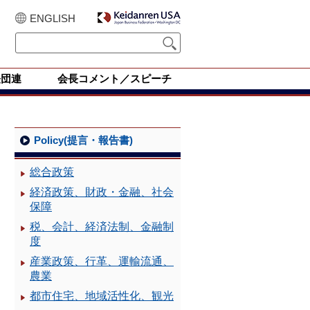
ENGLISH
経団連
会長コメント／スピーチ
Policy(提言・報告書)
総合政策
経済政策、財政・金融、社会
保障
税、会計、経済法制、金融制
度
産業政策、行革、運輸流通、
農業
都市住宅、地域活性化、観光