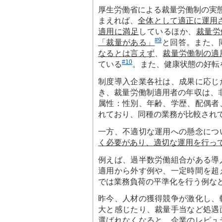
厚生労働省による裁量労働制の実
まえれば、
全体として適正に運用
適用に満足
しているほか、
裁量労
#9
「裁量がある」
と回答。また、
なるとは言えず
、
裁量労働制の適
#10
ている
。また、健康状態の好転
制度導入企業各社は、成果に応じ
き、裁量労働制適用者の年収は、
属性：性別、年齢、学歴、配偶者
れており、同種の業務が比較され
一方、不適切な運用への懸念につ
く必要があり、適切な運用を行っ
例えば、過半数労働組合がある導
適用から外す例や、一定時間を超
では業務負荷の平準化を行う例な
昨今、人材の獲得競争が激化し、
大と感じたり、裁量手当など処遇
選ばれなくなると、企業のレピュ