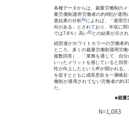
各種データからは、裁量労働制のメ
量労働制適用労働者の約8割が適用
#4
査結果の分析
によれば、「適用労
向がある」とされており、年収に関
#5
では7.8％）高い
との結果が示され
経団連がホワイトカラーの労働者約1
ところ、多くの裁量労働制適用労働者
複数回答）、「業務を通じて、自分の
いったメリットを感じていると回答
性が向上したという声が聞かれる。
を促すとともに成長意欲を一層喚起
働制が適用されてない労働者の約3
た。
■裁量