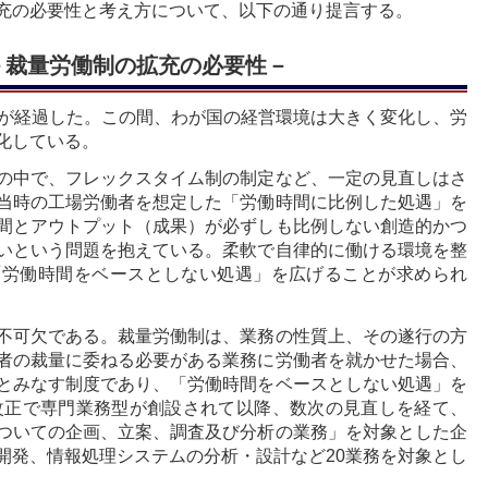
充の必要性と考え方について、以下の通り提言する。
－裁量労働制の拡充の必要性－
年が経過した。この間、わが国の経営環境は大きく変化し、労
化している。
の中で、フレックスタイム制の制定など、一定の見直しはさ
当時の工場労働者を想定した「労働時間に比例した処遇」を
間とアウトプット（成果）が必ずしも比例しない創造的かつ
いという問題を抱えている。柔軟で自律的に働ける環境を整
「労働時間をベースとしない処遇」を広げることが求められ
不可欠である。裁量労働制は、業務の性質上、その遂行の方
者の裁量に委ねる必要がある業務に労働者を就かせた場合、
とみなす制度であり、「労働時間をベースとしない処遇」を
法改正で専門業務型が創設されて以降、数次の見直しを経て、
ついての企画、立案、調査及び分析の業務」を対象とした企
開発、情報処理システムの分析・設計など20業務を対象とし