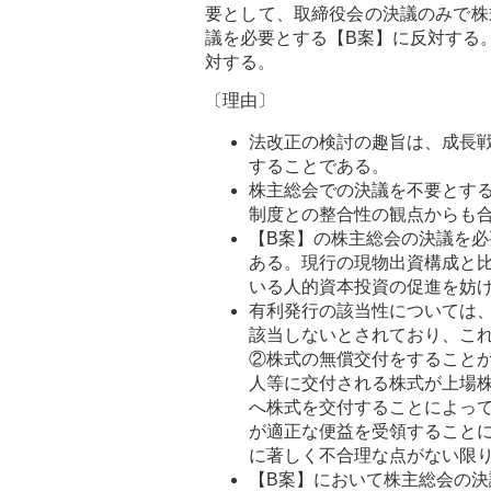
要として、取締役会の決議のみで株
議を必要とする【B案】に反対する
対する。
〔理由〕
法改正の検討の趣旨は、成長
することである。
株主総会での決議を不要とす
制度との整合性の観点からも
【B案】の株主総会の決議を
ある。現行の現物出資構成と
いる人的資本投資の促進を妨
有利発行の該当性については
該当しないとされており、こ
②株式の無償交付をすること
人等に交付される株式が上場
へ株式を交付することによっ
が適正な便益を受領すること
に著しく不合理な点がない限
【B案】において株主総会の決