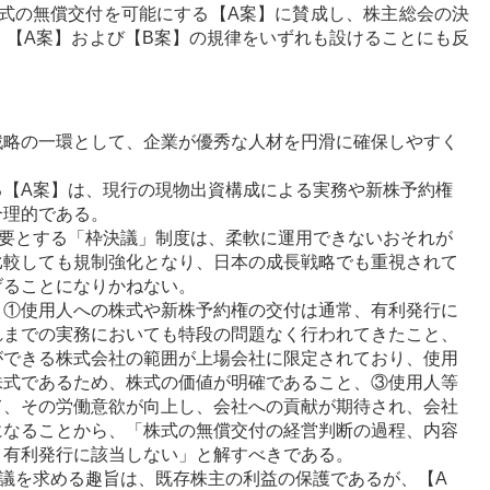
式の無償交付を可能にする【A案】に賛成し、株主総会の決
。【A案】および【B案】の規律をいずれも設けることにも反
戦略の一環として、企業が優秀な人材を円滑に確保しやすく
る【A案】は、現行の現物出資構成による実務や新株予約権
合理的である。
必要とする「枠決議」制度は、柔軟に運用できないおそれが
比較しても規制強化となり、日本の成長戦略でも重視されて
げることになりかねない。
、①使用人への株式や新株予約権の交付は通常、有利発行に
れまでの実務においても特段の問題なく行われてきたこと、
ができる株式会社の範囲が上場会社に限定されており、使用
株式であるため、株式の価値が明確であること、③使用人等
て、その労働意欲が向上し、会社への貢献が期待され、会社
になることから、「株式の無償交付の経営判断の過程、内容
り有利発行に該当しない」と解すべきである。
議を求める趣旨は、既存株主の利益の保護であるが、【A