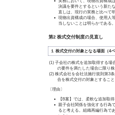
実務において、現物出資構成
決議を要件とするという新た
直しは、現行の実務と比べて
現物出資構成の場合、使用人
当しないことは明らかである
第2 株式交付制度の見直し
１ 株式交付の対象となる場面（4
(1)
子会社の株式を追加取得する場
の要件を満たした場合に限り株
(2)
株式会社を会社法施行規則第3条
合を株式交付の対象とすること
〔理由〕
【B案】では、柔軟な追加取
親子会社関係を強化する行為
ると考える。組織再編行為で