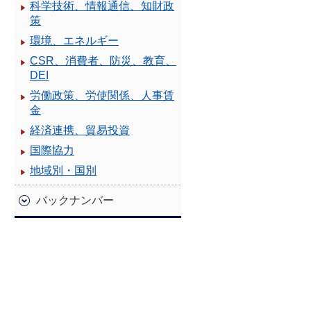
科学技術、情報通信、知財政
策
環境、エネルギー
CSR、消費者、防災、教育、
DEI
労働政策、労使関係、人事賃
金
経済連携、貿易投資
国際協力
地域別・国別
バックナンバー