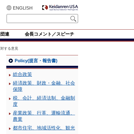
ENGLISH
経団連
会長コメント／スピーチ
に対する意見
Policy(提言・報告書)
総合政策
経済政策、財政・金融、社会
保障
税、会計、経済法制、金融制
度
産業政策、行革、運輸流通、
農業
都市住宅、地域活性化、観光