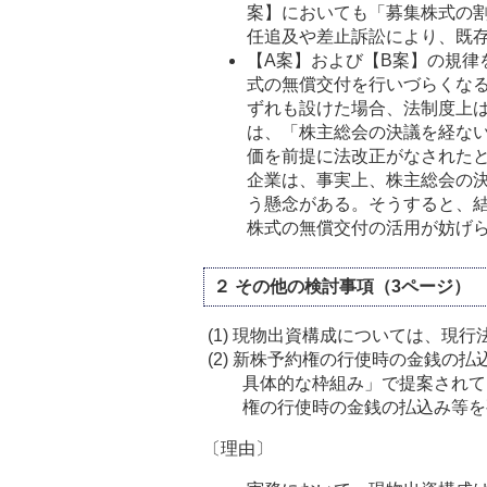
案】においても「募集株式の
任追及や差止訴訟により、既
【A案】および【B案】の規律
式の無償交付を行いづらくなる
ずれも設けた場合、法制度上
は、「株主総会の決議を経な
価を前提に法改正がなされた
企業は、事実上、株主総会の
う懸念がある。そうすると、
株式の無償交付の活用が妨げ
２ その他の検討事項（3ページ）
(1)
現物出資構成については、現行
(2)
新株予約権の行使時の金銭の払込
具体的な枠組み」で提案されて
権の行使時の金銭の払込み等を
〔理由〕