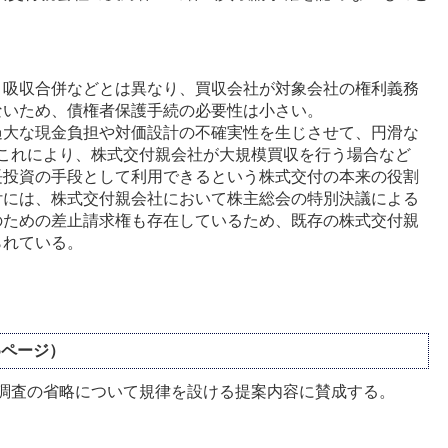
、吸収合併などとは異なり、買収会社が対象会社の権利義務
ないため、債権者保護手続の必要性は小さい。
過大な現金負担や対価設計の不確実性を生じさせて、円滑な
。これにより、株式交付親会社が大規模買収を行う場合など
長投資の手段として利用できるという株式交付の本来の役割
付には、株式交付親会社において株主総会の特別決議による
のための差止請求権も存在しているため、既存の株式交付親
られている。
5ページ）
調査の省略について規律を設ける提案内容に賛成する。