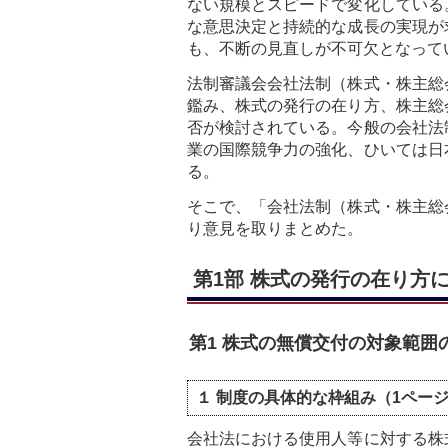
ない規模とスピードで変化している
な意思決定と持続的な成長の実現が
も、不断の見直しが不可欠となって
法制審議会会社法制（株式・株主総
鑑み、株式の発行の在り方、株主総
否が検討されている。今般の会社法
業の国際競争力の強化、ひいては日
る。
そこで、「会社法制（株式・株主総
り意見を取りまとめた。
第1部 株式の発行の在り方
第1 株式の無償交付の対象範囲
１ 制度の具体的な枠組み（1ペー
会社法における使用人等に対する株