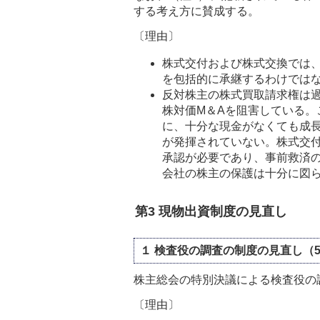
する考え方に賛成する。
〔理由〕
株式交付および株式交換では
を包括的に承継するわけでは
反対株主の株式買取請求権は
株対価M＆Aを阻害している
に、十分な現金がなくても成
が発揮されていない。株式交
承認が必要であり、事前救済
会社の株主の保護は十分に図
第3 現物出資制度の見直し
１ 検査役の調査の制度の見直し（
株主総会の特別決議による検査役の
〔理由〕