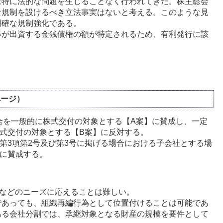
は特に法的な問題を生じることなく行われてきた。株主総会
な規制を設けるべき立法事実はないと考える。このような見
明確な規制強化である。
等が出資する金銭債権の額が特定されるため、有利発行に該
。
ページ）
合を一般的に株式交付の対象とする【A案】に賛成し、一定
式交付の対象とする【B案】に反対する。
第3項第2号及び第3号に掲げる場合における子会社とする場
に賛成する。
得などのニーズに応えることは難しい。
であっても、組織再編行為として位置付けることは可能であ
ある会社分割では、承継対象となる財産の規模を要件として