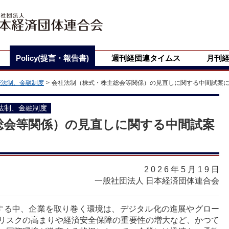
Policy(提言・報告書)
週刊経団連タイムス
月刊
済法制、金融制度
会社法制（株式・株主総会等関係）の見直しに関する中間試案
法制、金融制度
総会等関係）の見直しに関する中間試案
2026年5月19
日
一般社団法人 日本経済団体連合会
する中、企業を取り巻く環境は、デジタル化の進展やグロー
リスクの高まりや経済安全保障の重要性の増大など、かつて