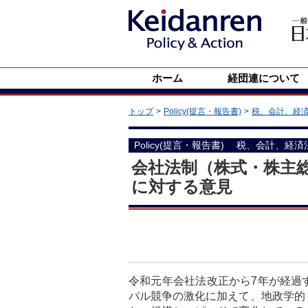
ホーム
経団連について
トップ
Policy(提言・報告書)
税、会計、経
Policy(提言・報告書)
税、会計、経済
会社法制（株式・株主
に対する意見
令和元年会社法改正から7年が経過
バル競争の激化に加えて、地政学的