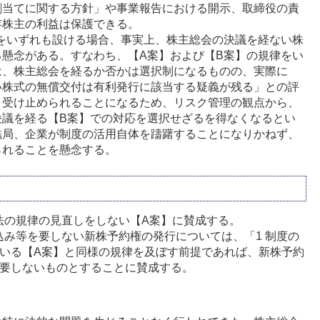
割当てに関する方針」や事業報告における開示、取締役の責
存株主の利益は保護できる。
をいずれも設ける場合、事実上、株主総会の決議を経ない株
懸念がある。すなわち、【A案】および【B案】の規律をい
は、株主総会を経るか否かは選択制になるものの、実際に
い株式の無償交付は有利発行に該当する疑義が残る」との評
と受け止められることになるため、リスク管理の観点から、
決議を経る【B案】での対応を選択せざるを得なくなるとい
結局、企業が制度の活用自体を躊躇することになりかねず、
られることを懸念する。
法の規律の見直しをしない【A案】に賛成する。
み等を要しない新株予約権の発行については、「1 制度の
いる【A案】と同様の規律を及ぼす前提であれば、新株予約
要しないものとすることに賛成する。