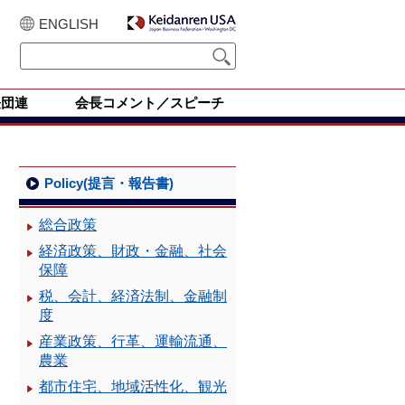
ENGLISH
経団連
会長コメント／スピーチ
Policy(提言・報告書)
総合政策
経済政策、財政・金融、社会
保障
税、会計、経済法制、金融制
度
産業政策、行革、運輸流通、
農業
都市住宅、地域活性化、観光