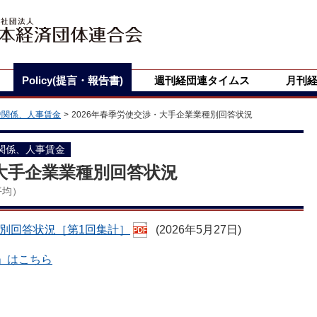
Policy(提言・報告書)
週刊経団連タイムス
月刊
使関係、人事賃金
2026年春季労使交渉・大手企業業種別回答状況
関係、人事賃金
・大手企業業種別回答状況
平均）
種別回答状況［第1回集計］
(2026年5月27日)
」はこちら