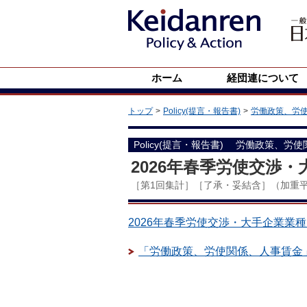
ホーム
経団連について
トップ
Policy(提言・報告書)
労働政策、労
Policy(提言・報告書)
労働政策、労使
2026年春季労使交渉
［第1回集計］［了承・妥結含］（加重
2026年春季労使交渉・大手企業業
「労働政策、労使関係、人事賃金