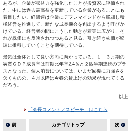
あるが、企業が収益力を強化したことが投資家に評価され
た。中には過去最高益を更新している企業があることにも
着目したい。経団連は企業にデフレマインドから脱却し積
極経営を推進して、新たな成長機会を創出するよう呼びか
けている。経営者の間にこうした動きが着実に広がり、そ
れが株価にも反映されつつあると見る。引き続き株価が堅
調に推移していくことを期待している。
景気は全体として良い方向に向かっている。１－３月期の
実質ＧＤＰ成長率は前期比年率2.4％と２四半期連続のプラ
スとなった。個人消費については、いまだ回復に力強さを
欠くものの、４月以降は今春の賃上げの効果が現れてくる
だろう。
以上
「会長コメント／スピーチ」はこちら
前
カテゴリトップ
次