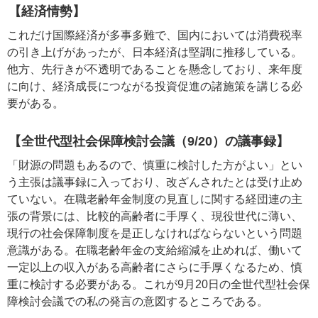
【経済情勢】
これだけ国際経済が多事多難で、国内においては消費税率
の引き上げがあったが、日本経済は堅調に推移している。
他方、先行きが不透明であることを懸念しており、来年度
に向け、経済成長につながる投資促進の諸施策を講じる必
要がある。
【全世代型社会保障検討会議（9/20）の議事録】
「財源の問題もあるので、慎重に検討した方がよい」とい
う主張は議事録に入っており、改ざんされたとは受け止め
ていない。在職老齢年金制度の見直しに関する経団連の主
張の背景には、比較的高齢者に手厚く、現役世代に薄い、
現行の社会保障制度を是正しなければならないという問題
意識がある。在職老齢年金の支給縮減を止めれば、働いて
一定以上の収入がある高齢者にさらに手厚くなるため、慎
重に検討する必要がある。これが9月20日の全世代型社会保
障検討会議での私の発言の意図するところである。