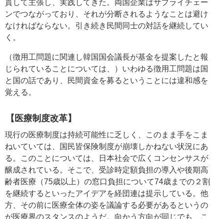
貫して主張し、実践してきた。両国企業はサプライチェー
ンでつながっており、それが分断されるようなことは避け
なければならない。引き続き民間同士の対話を継続してい
く。
（徴用工問題に関連し韓国国会議長が基金を提案したと報
じられていることについては、）いわゆる徴用工問題は国
と国の話であり、民間資金を募るということには違和感を
覚える。
【医療制度改革】
現行の医療制度は持続可能性に乏しく、このまま手をこま
ねいていては、国民皆保険制度が崩壊しかねない状況にあ
る。このことについては、日本社会で広くコンセンサスが
醸成されている。そこで、受診時定額負担の導入や後期高
齢者医療（75歳以上）の窓口負担について74歳までの２割
を継続するといったアイデアを経団連は提示している。他
方、その前に医療全体の姿を議論する必要があるというの
が医療界のスタンスのようだ。向かう方向が同じでも、こ