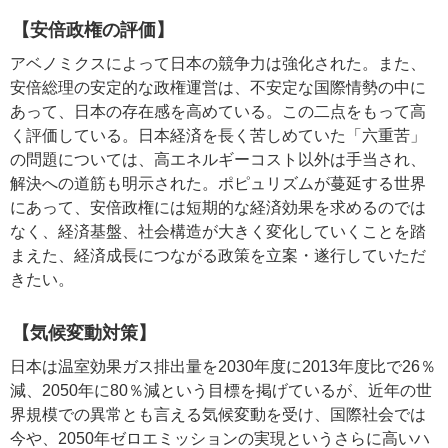
【安倍政権の評価】
アベノミクスによって日本の競争力は強化された。また、
安倍総理の安定的な政権運営は、不安定な国際情勢の中に
あって、日本の存在感を高めている。この二点をもって高
く評価している。日本経済を長く苦しめていた「六重苦」
の問題については、高エネルギーコスト以外は手当され、
解決への道筋も明示された。ポピュリズムが蔓延する世界
にあって、安倍政権には短期的な経済効果を求めるのでは
なく、経済基盤、社会構造が大きく変化していくことを踏
まえた、経済成長につながる政策を立案・遂行していただ
きたい。
【気候変動対策】
日本は温室効果ガス排出量を2030年度に2013年度比で26％
減、2050年に80％減という目標を掲げているが、近年の世
界規模での異常とも言える気候変動を受け、国際社会では
今や、2050年ゼロエミッションの実現というさらに高いハ