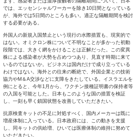
まず、感染者または濃厚接触者の隔離期間について、日本
では、エッセンシャルワーカーを除き10日間となっている
が、海外では5日間のところも多い。適正な隔離期間を検討
する必要がある。
外国人の新規入国禁止という現行の水際措置も、現実的で
はない。オミクロン株について不明なことが多かった初動
段階では、大きく網をかけることは正解だった。この変異
株による感染者が大勢を占めつつあり、見直す時期に来て
いるのではないか。ビジネスは国内だけで成り立っている
わけではない。海外との往来の断絶で、外国企業との技術
協力やM＆A交渉などに支障をきたしている。イスラエルを
例にとると、今年1月から、ワクチン接種証明書の保持者等
の入国を可能とした。日本もこのような国の措置を検証
し、一刻も早く鎖国状態を改善していただきたい。
抗原検査キットの不足に対処すべく、国内メーカーは既に
増産体制に入っている。日本政府には、この動きを支援
し、同キットの供給増、ひいては医療体制の維持に努めて
いただきたい。