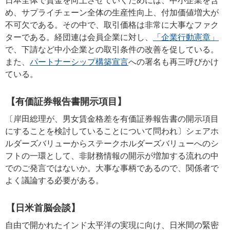
日本全体で賃金を向上させていくためには、中小企業を含
め、サプライチェーン全体の生産性向上、付加価値増大が
不可欠である。その中で、取引価格は非常に大事なファク
ターである。経団連は会員企業に対し、
「企業行動憲章」
で、下請など中小企業との取引条件の改善を促している。
また、
パートナーシップ構築宣言
への署名も再三呼びかけ
ている。
【有価証券報告書開示項目】
〔岸田総理が、男女賃金格差を有価証券報告書の開示項目
にすることを検討していることについて問われ〕シェアホ
ルダーズバリューからステークホルダーズバリューへのシ
フトの一環として、非財務情報の開示が増加する流れの中
でのご発言ではないか。大事な事柄であるので、関係者で
よく議論する必要がある。
【日米首脳会談】
自由で開かれたインド太平洋の実現に向け、日米間の緊密