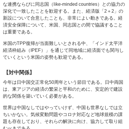
な連携ならびに同志国（like-minded countries）との協力の
深化で一致したことを歓迎する。また、経済版「2＋2」の
新設について合意したことも、非常によい動きである。経
済安全保障について、米国、同志国との間で協議すること
は重要である。
米国のTPP復帰が当面難しいとされる中、「インド太平洋
経済枠組み（IPEF）」を通じて同地域に経済面でも関与し
ていくという米国の姿勢も歓迎である。
【対中関係】
今年は日中国交正常化50周年という節目である。日中両国
は、東アジアの経済の繁栄と平和のために、安定的で建設
的な関係を築いていく必要がある。
世界は中国なしではやっていけず、中国も世界なしでは立
ちいかない。気候変動問題やコロナ対応など地球規模の課
題も存在しており、それらの解決に向け、協力して取り組
むべきである。