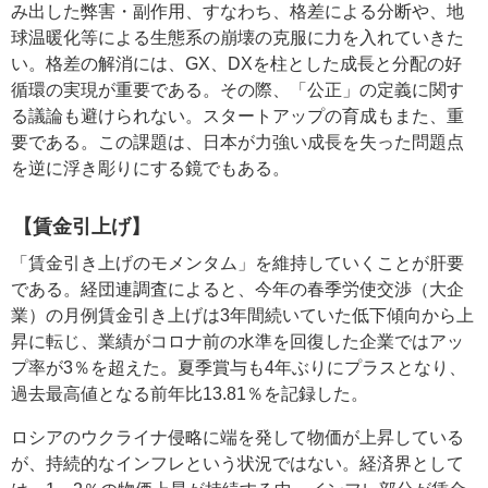
み出した弊害・副作用、すなわち、格差による分断や、地
球温暖化等による生態系の崩壊の克服に力を入れていきた
い。格差の解消には、GX、DXを柱とした成長と分配の好
循環の実現が重要である。その際、「公正」の定義に関す
る議論も避けられない。スタートアップの育成もまた、重
要である。この課題は、日本が力強い成長を失った問題点
を逆に浮き彫りにする鏡でもある。
【賃金引上げ】
「賃金引き上げのモメンタム」を維持していくことが肝要
である。経団連調査によると、今年の春季労使交渉（大企
業）の月例賃金引き上げは3年間続いていた低下傾向から上
昇に転じ、業績がコロナ前の水準を回復した企業ではアッ
プ率が3％を超えた。夏季賞与も4年ぶりにプラスとなり、
過去最高値となる前年比13.81％を記録した。
ロシアのウクライナ侵略に端を発して物価が上昇している
が、持続的なインフレという状況ではない。経済界として