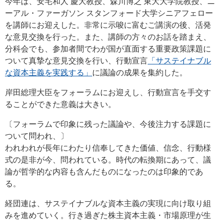
今年は、安宅和人 慶大教授、森川博之 東大大学院教授、ニ
ーアル・ファーガソン スタンフォード大学シニアフェロー
を講師にお迎えした。非常に示唆に富むご講演の後、活発
な意見交換を行った。また、講師の方々のお話を踏まえ、
分科会でも、参加者間でわが国が直面する重要政策課題に
ついて真摯な意見交換を行い、行動宣言
「サステイナブル
な資本主義を実践する」
に議論の成果を集約した。
岸田総理大臣をフォーラムにお迎えし、行動宣言を手交す
ることができた意義は大きい。
〔フォーラムで印象に残った議論や、今後注力する課題に
ついて問われ、〕
われわれが長年にわたり信奉してきた価値、信念、行動様
式の是非が今、問われている。時代の転換期にあって、議
論が哲学的な内容も含んだものになったのは印象的であ
る。
経団連は、サステイナブルな資本主義の実現に向け取り組
みを進めていく。行き過ぎた株主資本主義・市場原理が生