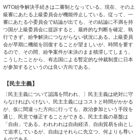
WTO紛争解決手続きは二審制となっている。現在、その上
級審にあたる上級委員会が機能停止している。従って、一
審にあたる小委員会で結論が出ても、その結論に不満を持
つ国が上級委員会に提訴すると、最終的な判断を確定、執
行できず、紛争解決につながらない状況にある。上級委員
会が早期に機能を回復することが望ましいが、時間を要す
るので、その間、紛争案件が未決のまま積滞してしまう。
こうしたことから、有志国による暫定的な仲裁制度に日本
が参加するというのは良い方向である。
【民主主義】
〔民主主義について認識を問われ、〕民主主義は絶対に守
らなければいけない。民主主義にはコストと時間がかかる
が、仮に間違った方向に行っても、政治参加という手段を
通じ、民意で修正することができる。民主主義の基盤は
「自由」である。われわれは自由経済、自由貿易を由とし
て追求しているが、自由はそれらに先立つ、何よりも尊い
ものである。