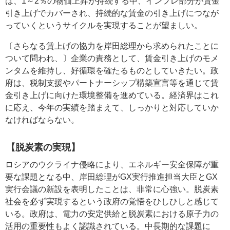
は、1～2％の物価上昇が持続する中、インフレ部分が賃金
引き上げでカバーされ、持続的な賃金の引き上げにつなが
っていくというサイクルを実現することが望ましい。
〔さらなる賃上げの協力を岸田総理から求められたことに
ついて問われ、〕企業の責務として、賃金引き上げのモメ
ンタムを維持し、好循環を確たるものとしていきたい。政
府は、税制支援やパートナーシップ構築宣言等を通じて賃
金引き上げに向けた環境整備を進めている。経済界はこれ
に応え、今年の実績を踏まえて、しっかりと対応していか
なければならない。
【脱炭素の実現】
ロシアのウクライナ侵略により、エネルギー安全保障が重
要な課題となる中、岸田総理がGX実行推進担当大臣とGX
実行会議の新設を表明したことは、非常に心強い。脱炭素
社会を必ず実現するという政府の覚悟をひしひしと感じて
いる。政府は、電力の安定供給と脱炭素における原子力の
活用の重要性もよく認識されている。中長期的な課題に