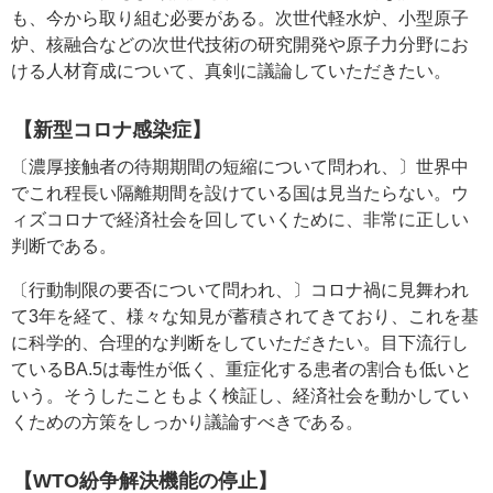
も、今から取り組む必要がある。次世代軽水炉、小型原子
炉、核融合などの次世代技術の研究開発や原子力分野にお
ける人材育成について、真剣に議論していただきたい。
【新型コロナ感染症】
〔濃厚接触者の待期期間の短縮について問われ、〕世界中
でこれ程長い隔離期間を設けている国は見当たらない。ウ
ィズコロナで経済社会を回していくために、非常に正しい
判断である。
〔行動制限の要否について問われ、〕コロナ禍に見舞われ
て3年を経て、様々な知見が蓄積されてきており、これを基
に科学的、合理的な判断をしていただきたい。目下流行し
ているBA.5は毒性が低く、重症化する患者の割合も低いと
いう。そうしたこともよく検証し、経済社会を動かしてい
くための方策をしっかり議論すべきである。
【WTO紛争解決機能の停止】