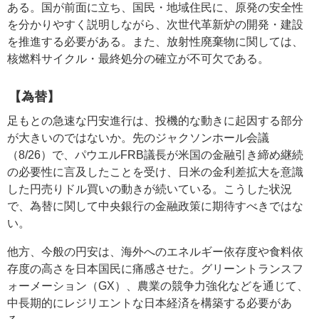
ある。国が前面に立ち、国民・地域住民に、原発の安全性
を分かりやすく説明しながら、次世代革新炉の開発・建設
を推進する必要がある。また、放射性廃棄物に関しては、
核燃料サイクル・最終処分の確立が不可欠である。
【為替】
足もとの急速な円安進行は、投機的な動きに起因する部分
が大きいのではないか。先のジャクソンホール会議
（8/26）で、パウエルFRB議長が米国の金融引き締め継続
の必要性に言及したことを受け、日米の金利差拡大を意識
した円売りドル買いの動きが続いている。こうした状況
で、為替に関して中央銀行の金融政策に期待すべきではな
い。
他方、今般の円安は、海外へのエネルギー依存度や食料依
存度の高さを日本国民に痛感させた。グリーントランスフ
ォーメーション（GX）、農業の競争力強化などを通じて、
中長期的にレジリエントな日本経済を構築する必要があ