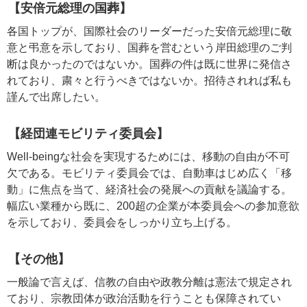
【安倍元総理の国葬】
各国トップが、国際社会のリーダーだった安倍元総理に敬
意と弔意を示しており、国葬を営むという岸田総理のご判
断は良かったのではないか。国葬の件は既に世界に発信さ
れており、粛々と行うべきではないか。招待されれば私も
謹んで出席したい。
【経団連モビリティ委員会】
Well-beingな社会を実現するためには、移動の自由が不可
欠である。モビリティ委員会では、自動車はじめ広く「移
動」に焦点を当て、経済社会の発展への貢献を議論する。
幅広い業種から既に、200超の企業が本委員会への参加意欲
を示しており、委員会をしっかり立ち上げる。
【その他】
一般論で言えば、信教の自由や政教分離は憲法で規定され
ており、宗教団体が政治活動を行うことも保障されてい