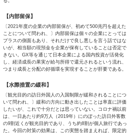
る。
【内部留保】
〔2021年度の企業の内部留保が、初めて500兆円を超えた
ことについて問われ、〕内部留保は個々の企業にとっては
プラスの側面もあり、それだけで良し悪しを言う話ではな
いが、相当額の現預金を企業が保有していることは否定で
きない。GX等を通じて日本企業による国内投資が活発化
し、経済成長の果実が給与所得で還元されるという流れ、
つまり成長と分配の好循環を実現することが肝要である。
【水際措置の緩和】
〔観光目的の訪日外国人の入国制限が緩和されることにつ
いて問われ、〕緩和の方向に動き出したことは率直に評価
したいが、これで十分だとは思っていない。コロナ禍以前
は、一日あたり約9万人（2019年）にのぼった訪日外客数
の9割近くが観光目的であり、うち約8割が個人旅行であっ
た。今回の対策の効果は、この実態を踏まえれば、限定的