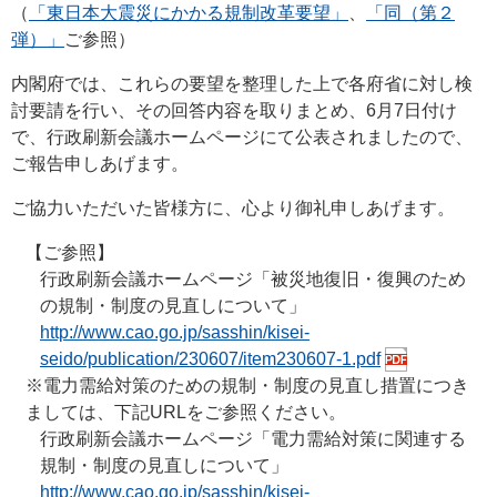
（
「東日本大震災にかかる規制改革要望」
、
「同（第２
弾）」
ご参照）
内閣府では、これらの要望を整理した上で各府省に対し検
討要請を行い、その回答内容を取りまとめ、6月7日付け
で、行政刷新会議ホームページにて公表されましたので、
ご報告申しあげます。
ご協力いただいた皆様方に、心より御礼申しあげます。
【ご参照】
行政刷新会議ホームページ「被災地復旧・復興のため
の規制・制度の見直しについて」
http://www.cao.go.jp/sasshin/kisei-
seido/publication/230607/item230607-1.pdf
※電力需給対策のための規制・制度の見直し措置につき
ましては、下記URLをご参照ください。
行政刷新会議ホームページ「電力需給対策に関連する
規制・制度の見直しについて」
http://www.cao.go.jp/sasshin/kisei-