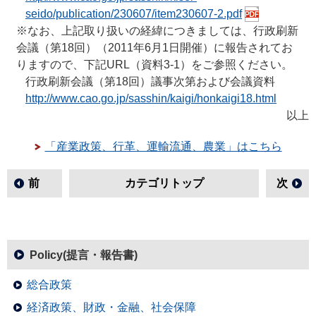
seido/publication/230607/item230607-2.pdf
※なお、上記取り扱いの経緯につきましては、行政刷新
会議（第18回）（2011年6月1日開催）に報告されてお
りますので、下記URL（資料3-1）をご参照ください。
行政刷新会議（第18回）議事次第および会議資料
http://www.cao.go.jp/sasshin/kaigi/honkaigi18.html
以上
「産業政策、行革、運輸流通、農業」はこちら
前
カテゴリトップ
次
Policy(提言・報告書)
総合政策
経済政策、財政・金融、社会保障