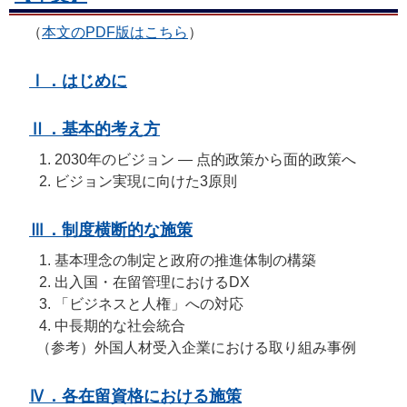
（
本文のPDF版はこちら
）
Ⅰ．はじめに
Ⅱ．基本的考え方
2030年のビジョン ― 点的政策から面的政策へ
ビジョン実現に向けた3原則
Ⅲ．制度横断的な施策
基本理念の制定と政府の推進体制の構築
出入国・在留管理におけるDX
「ビジネスと人権」への対応
中長期的な社会統合
（参考）外国人材受入企業における取り組み事例
Ⅳ．各在留資格における施策