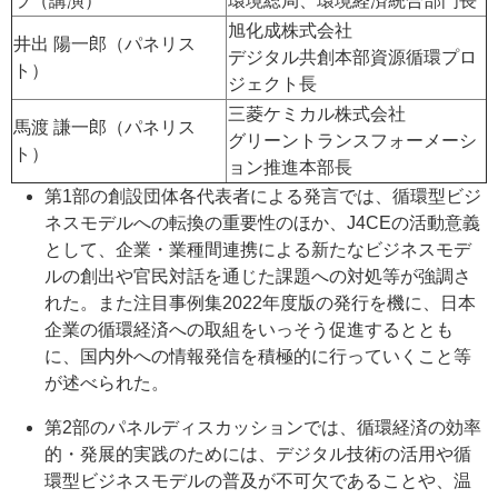
ラ（講演）
環境総局、環境経済統合部門長
旭化成株式会社
井出 陽一郎（パネリス
デジタル共創本部資源循環プロ
ト）
ジェクト長
三菱ケミカル株式会社
馬渡 謙一郎（パネリス
グリーントランスフォーメーシ
ト）
ョン推進本部長
第1部の創設団体各代表者による発言では、循環型ビジ
ネスモデルへの転換の重要性のほか、J4CEの活動意義
として、企業・業種間連携による新たなビジネスモデ
ルの創出や官民対話を通じた課題への対処等が強調さ
れた。また注目事例集2022年度版の発行を機に、日本
企業の循環経済への取組をいっそう促進するととも
に、国内外への情報発信を積極的に行っていくこと等
が述べられた。
第2部のパネルディスカッションでは、循環経済の効率
的・発展的実践のためには、デジタル技術の活用や循
環型ビジネスモデルの普及が不可欠であることや、温