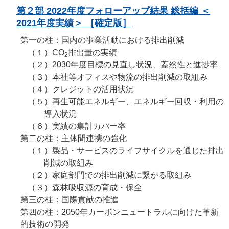
第２部 2022年度フォローアップ結果 総括編 ＜
2021年度実績＞ ［確定版］
第一の柱：国内の事業活動における排出削減
（１）
CO
排出量の実績
2
（２）
2030年度目標の見直し状況、蓋然性と進捗率
（３）
本社等オフィスや物流の排出削減の取組み
（４）
クレジットの活用状況
（５）
再生可能エネルギー、エネルギー回収・利用の
導入状況
（６）
実績の集計カバー率
第二の柱：主体間連携の強化
（１）
製品・サービスのライフサイクルを通じた排出
削減の取組み
（２）
家庭部門での排出削減に繋がる取組み
（３）
森林吸収源の育成・保全
第三の柱：国際貢献の推進
第四の柱：2050年カーボンニュートラルに向けた革新
的技術の開発