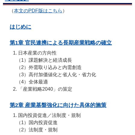
（
本文のPDF版はこちら
）
はじめに
第1章 官民連携による長期産業戦略の確立
日本産業の方向性
（1）
課題解決と経済成長
（2）
外需取り込みと内需創造
（3）
高付加価値化と省人化・省力化
（4）
全体最適
「産業戦略2040」の策定
第2章 産業基盤強化に向けた具体的施策
国内投資促進／法制度・規制
（1）
国内投資促進
（2）
法制度・規制