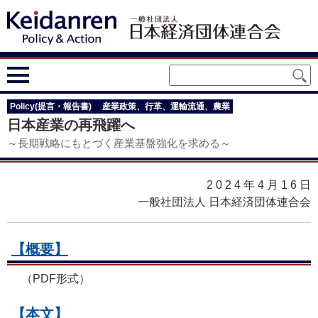
Policy(提言・報告書)
産業政策、行革、運輸流通、農業
日本産業の再飛躍へ
～長期戦略にもとづく産業基盤強化を求める～
2024年4月16
日
一般社団法人 日本経済団体連合会
【概要】
（PDF形式）
【本文】