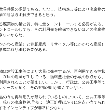
世界共通の課題である。ただし、技術進歩等により廃棄物の
物問題は必ず解決できると思う。
る廃棄物の量と質、特に量をコントロールする必要がある。
ントロールしても、その利用先を確保できないほどの廃棄物
きないからだ。
かかわる産業）と静脈産業（リサイクル等にかかわる産業）
形成に取り組む必要がある。
物は建設工事等により大量に発生するが、再利用できる性状
、在庫の過剰が生じている。循環型社会の形成の観点から、
利用されることが望ましい。しかし、行政は、公共工事等で
いケースが多く、その有効利用が進んでいない。
品のうち再利用先が限られているものについて、公共工事等
。現行の廃棄物処理法は、適正処理ばかりに焦点が当てられ
するインセンティブが非常に少ない。