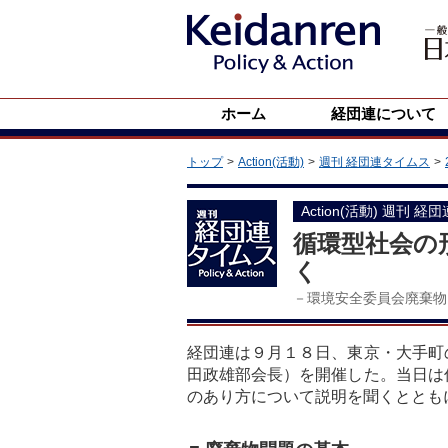
ホーム
経団連について
トップ
Action(活動)
週刊 経団連タイムス
Action(活動) 週刊 経
循環型社会の
く
－環境安全委員会廃棄物
経団連は９月１８日、東京・大手町
田政雄部会長）を開催した。当日は
のあり方について説明を聞くととも