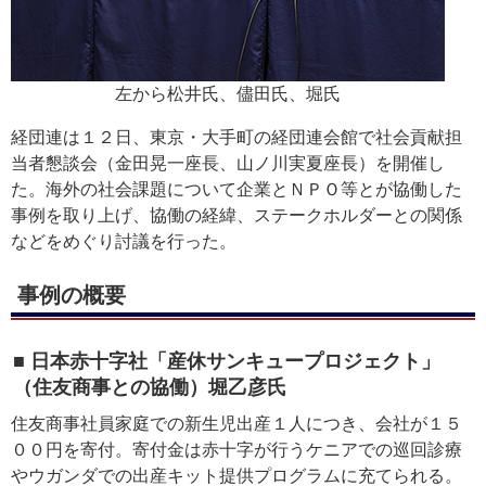
左から松井氏、儘田氏、堀氏
経団連は１２日、東京・大手町の経団連会館で社会貢献担
当者懇談会（金田晃一座長、山ノ川実夏座長）を開催し
た。海外の社会課題について企業とＮＰＯ等とが協働した
事例を取り上げ、協働の経緯、ステークホルダーとの関係
などをめぐり討議を行った。
事例の概要
■ 日本赤十字社「産休サンキュープロジェクト」
（住友商事との協働）堀乙彦氏
住友商事社員家庭での新生児出産１人につき、会社が１５
００円を寄付。寄付金は赤十字が行うケニアでの巡回診療
やウガンダでの出産キット提供プログラムに充てられる。