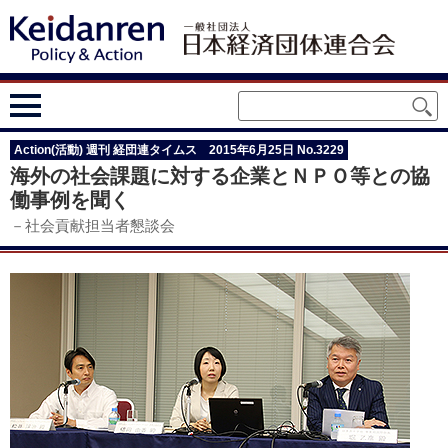
Action(活動) 週刊 経団連タイムス 2015年6月25日 No.3229
海外の社会課題に対する企業とＮＰＯ等との協
働事例を聞く
－社会貢献担当者懇談会