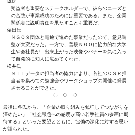
堀氏
受益者も重要なステークホルダーで、彼らのニーズと
の合致が事業成功のためには重要である。また、企業
関係者に説明責任を果たすことも重要だ。
儘田氏
ＮＧＯ９団体と電通で進めた事業だったので、意見調
整が大変だった。一方で、普段ＮＧＯに協力的な大学
生や会社員が、出来上がった映像やバナーを気に入っ
て自発的に知人に広めてくれた。
松井氏
ＮＴＴデータの担当者の協力により、各社のＣＳＲ担
当者を集めての勉強会やワークショップの開催に発展
させることができた。
◇◇◇
最後に各氏から、「企業の取り組みを勉強してつながりを
深めたい」「社会課題への感度が高い若手社員の参画に期
待する」といった要望とともに、協働の深化に対する思い
が語られた。