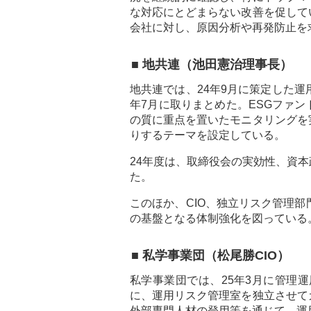
な対応にとどまらない改善を促して
会社に対し、原因分析や再発防止を
■ 地共連（池田憲治理事長）
地共連では、24年9月に策定した運
年7月に取りまとめた。ESGファ
の質に重点を置いたモニタリングを
りするテーマを設定している。
24年度は、取締役会の実効性、資
た。
このほか、CIO、独立リスク管理部
の基盤となる体制強化を図っている
■ 私学事業団（松尾勝CIO）
私学事業団では、25年3月に管理運
に、運用リスク管理室を独立させて
外部専門人材の登用等を通じて、運