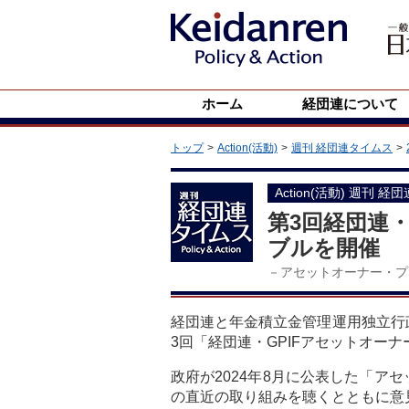
ホーム
経団連について
トップ
Action(活動)
週刊 経団連タイムス
Action(活動) 週刊 経
第3回経団連
ブルを開催
－アセットオーナー・プ
経団連と年金積立金管理運用独立行政
3回「経団連・GPIFアセットオー
政府が2024年8月に公表した「ア
の直近の取り組みを聴くとともに意