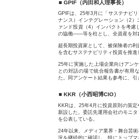
■ GPIF（内田和人理事長）
GPIFは、25年3月に「サステナ
ナンス）インテグレーション（2）エ
ァンド投資（4）インパクトを考慮
の協働――等を柱とし、全資産を対
超長期投資家として、被保険者の利
を含むサステナビリティ投資を推進
25年に実施した上場企業向けアン
との対話の場で統合報告書が有用
た。同アンケート結果も参考に、引
■ KKR（小西昭博CIO）
KKRは、25年4月に投資原則の策
新設した。委託先運用会社のモニタ
を公表している。
24年以来、メディア業界・舞台芸
況を継続的に確認し、特にトップマ