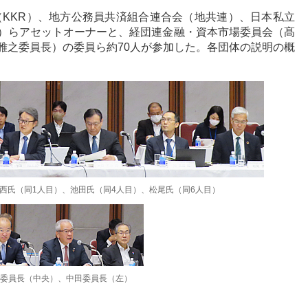
（KKR）、地方公務員共済組合連合会（地共連）、日本私立
）らアセットオーナーと、経団連金融・資本市場委員会（髙
雅之委員長）の委員ら約70人が参加した。各団体の説明の概
西氏（同1人目）、池田氏（同4人目）、松尾氏（同6人目）
委員長（中央）、中田委員長（左）