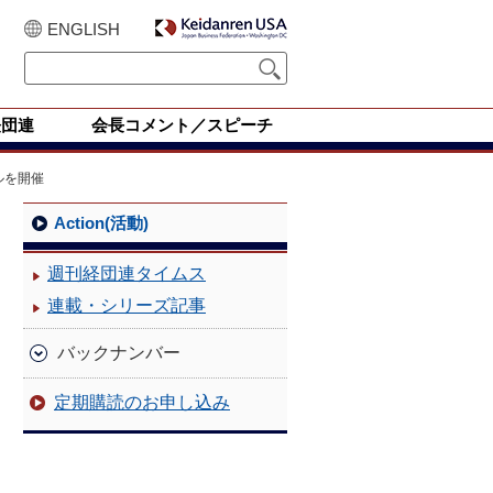
ENGLISH
経団連
会長コメント／スピーチ
ルを開催
Action(活動)
週刊経団連タイムス
連載・シリーズ記事
バックナンバー
定期購読のお申し込み