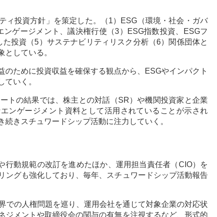
ビリティ投資方針」を策定した。（1）ESG（環境・社会・ガバ
ンゲージメント、議決権行使（3）ESG指数投資、ESGフ
した投資（5）サステナビリティリスク分析（6）関係団体と
象としている。
益のために投資収益を確保する観点から、ESGやインパクト
していく。
ケートの結果では、株主との対話（SR）や機関投資家と企業
なエンゲージメント資料として活用されていることが示され
き続きスチュワードシップ活動に注力していく。
定や行動規範の改訂を進めたほか、運用担当責任者（CIO）を
リングも強化しており、毎年、スチュワードシップ活動報告
術界での人権問題を巡り、運用会社を通じて対象企業の対応状
ネジメントや取締役会の関与の有無を注視するなど、形式的