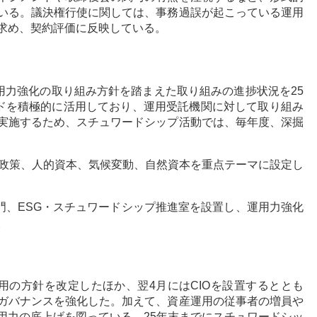
いる。議決権行使に関しては、事務過誤が起こっている運用
求め、契約評価に反映している。
用力強化の取り組み方針を踏まえた取り組みの進捗状況を25
ンドを積極的に活用しており、運用受託機関に対して取り組み
実施するため、スチュワードシップ活動では、毎年度、深掘
本政策、人的資本、気候変動、自然資本を重点テーマに設定し
門、ESG・スチュワードシップ推進室を設置し、運用力強化
。
用の方針を改定したほか、翌4月にはCIOを設置するととも
ガバナンスを強化した。加えて、資産運用の従事者の増員や
用力の底上げを図っている。25年末までにスチュワードシッ