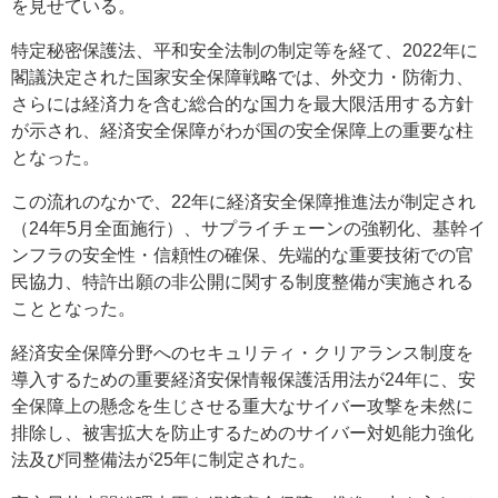
を見せている。
特定秘密保護法、平和安全法制の制定等を経て、2022年に
閣議決定された国家安全保障戦略では、外交力・防衛力、
さらには経済力を含む総合的な国力を最大限活用する方針
が示され、経済安全保障がわが国の安全保障上の重要な柱
となった。
この流れのなかで、22年に経済安全保障推進法が制定され
（24年5月全面施行）、サプライチェーンの強靭化、基幹イ
ンフラの安全性・信頼性の確保、先端的な重要技術での官
民協力、特許出願の非公開に関する制度整備が実施される
こととなった。
経済安全保障分野へのセキュリティ・クリアランス制度を
導入するための重要経済安保情報保護活用法が24年に、安
全保障上の懸念を生じさせる重大なサイバー攻撃を未然に
排除し、被害拡大を防止するためのサイバー対処能力強化
法及び同整備法が25年に制定された。