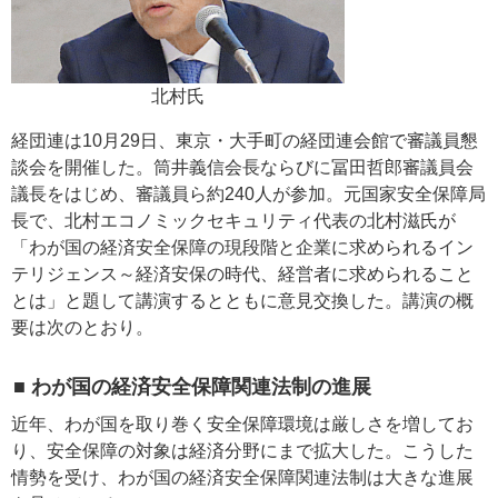
北村氏
経団連は10月29日、東京・大手町の経団連会館で審議員懇
談会を開催した。筒井義信会長ならびに冨田哲郎審議員会
議長をはじめ、審議員ら約240人が参加。元国家安全保障局
長で、北村エコノミックセキュリティ代表の北村滋氏が
「わが国の経済安全保障の現段階と企業に求められるイン
テリジェンス～経済安保の時代、経営者に求められること
とは」と題して講演するとともに意見交換した。講演の概
要は次のとおり。
■ わが国の経済安全保障関連法制の進展
近年、わが国を取り巻く安全保障環境は厳しさを増してお
り、安全保障の対象は経済分野にまで拡大した。こうした
情勢を受け、わが国の経済安全保障関連法制は大きな進展