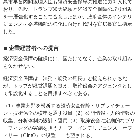
高市早苗内閣総理大臣も経済安全保障の推進に力を入れて
おり、先般、トランプ米大統領と経済安全保障の取り組み
を一層強化することで合意したほか、政府全体のインテリ
ジェンス司令塔機能の強化に向けた検討を官房長官に指示
した。
■ 企業経営者への提言
経済安全保障の確保には、国だけでなく、企業の取り組み
も欠かせない。
経済安全保障は「法務・総務の延長」と捉えられがちだ
が、トップが経営課題と捉え、取締役会のアジェンダとし
て常設化することを目指すべきである。
（1）事業分野を横断する経済安全保障・サプライチェー
ン・技術保全の横串を通す役目（2）公開情報・人的情報の
収集、分析体制の設計・運用（3）取締役会に定期的なブリ
ーフィングの実施を担うチーフ・インテリジェンス・オフ
ィサー（CIntO）の設置――も望まれる。