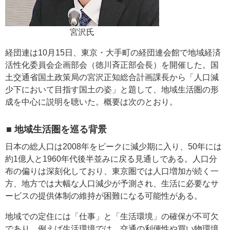
宮沢氏
経団連は10月15日、東京・大手町の経団連会館で地域経済
活性化委員会企画部会（徳川斉正部会長）を開催した。国
土交通省国土政策局の宮沢正知総合計画課長から「人口減
少下において目指す国土の姿」と題して、地域生活圏の形
成を中心に説明を聴いた。概要は次のとおり。
■ 地域生活圏を巡る背景
日本の総人口は2008年をピークに減少期に入り、50年には
約1億人と1960年代後半並みに戻る見通しである。人口分
布の偏りは深刻化しており、東京圏では人口増加が続く一
方、地方では大幅な人口減少が予測され、生活に必要なサ
ービスの提供体制の維持が困難になる可能性がある。
地域での定住には「仕事」と「生活環境」の確保が不可欠
であり、例えば生活環境では、交通の利便性や買い物環境