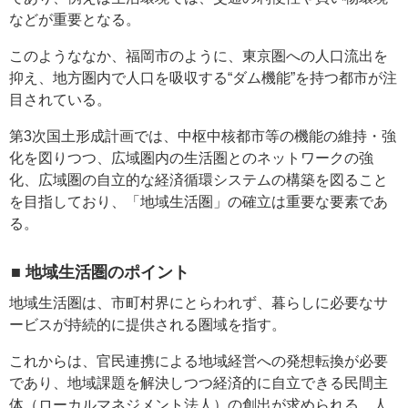
などが重要となる。
このようななか、福岡市のように、東京圏への人口流出を
抑え、地方圏内で人口を吸収する“ダム機能”を持つ都市が注
目されている。
第3次国土形成計画では、中枢中核都市等の機能の維持・強
化を図りつつ、広域圏内の生活圏とのネットワークの強
化、広域圏の自立的な経済循環システムの構築を図ること
を目指しており、「地域生活圏」の確立は重要な要素であ
る。
■ 地域生活圏のポイント
地域生活圏は、市町村界にとらわれず、暮らしに必要なサ
ービスが持続的に提供される圏域を指す。
これからは、官民連携による地域経営への発想転換が必要
であり、地域課題を解決しつつ経済的に自立できる民間主
体（ローカルマネジメント法人）の創出が求められる。人