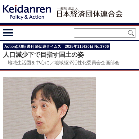
Action(活動) 週刊 経団連タイムス 2025年11月20日 No.3706
人口減少下で目指す国土の姿
－地域生活圏を中心に／地域経済活性化委員会企画部会