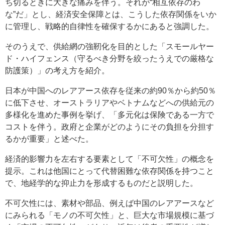
ち切るときに大きな痛みを伴う。それが“相互依存のわ
な”だ」とし、経済安全保障とは、こうした依存関係をいか
に管理し、戦略的自律性を確保するかにあると強調した。
そのうえで、供給網の強靭化を目的とした「スモールヤー
ド・ハイフェンス（守るべき分野を絞ったうえでの厳格な
防護策）」の考え方を紹介。
日本が中国へのレアアース依存を従来の約90％から約50％
に低下させ、オーストラリアやベトナムなどへの供給元の
多様化を進めた事例を挙げ、「多元化は保険である一方で
コストを伴う。政府と企業がどのようにその負担を分担す
るかが重要」と述べた。
経済的影響力を左右する要素として「不可欠性」の概念を
提示。これは他国にとって代替困難な依存関係を持つこと
で、地経学的な抑止力を形成するものだと説明した。
不可欠性には、素材や部品、例えば中国のレアアースなど
にみられる「モノの不可欠性」と、巨大な市場規模に基づ