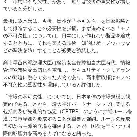
く「市場の不可欠性」があり、近年は後者の重要性が増し
ていると分析した。
最後に鈴木氏は、今後、日本が「不可欠性」を国家戦略と
して推進することの必要性を指摘。まず進めるべき「モノ
の不可欠性」については、日本にしか作れない製品を追求
するとともに、それを支える技術・知的財産・ノウハウな
どの漏洩を防止することが必要と強調した。
高市早苗内閣総理大臣は経済安全保障担当大臣時代、情報
管理や技術流出防止を重視し、セキュリティ・クリアラン
スの問題に熱心であった人物であり、高市新政権はモノの
不可欠性の重要性を理解していると評価した。
「市場の不可欠性」については、日本単体の市場規模は限
定的であることから、環太平洋パートナーシップに関する
包括的及び先進的な協定（CPTPP）のように共通ルールを
通じて市場圏を形成することが重要と強調。ルールの形成
当初から主導的立場を確保することが、国益を守りつつ国
際的影響力を高めるカギになると語った。