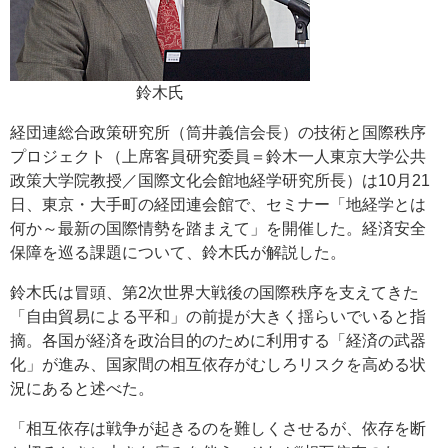
鈴木氏
経団連総合政策研究所（筒井義信会長）の技術と国際秩序
プロジェクト（上席客員研究委員＝鈴木一人東京大学公共
政策大学院教授／国際文化会館地経学研究所長）は10月21
日、東京・大手町の経団連会館で、セミナー「地経学とは
何か～最新の国際情勢を踏まえて」を開催した。経済安全
保障を巡る課題について、鈴木氏が解説した。
鈴木氏は冒頭、第2次世界大戦後の国際秩序を支えてきた
「自由貿易による平和」の前提が大きく揺らいでいると指
摘。各国が経済を政治目的のために利用する「経済の武器
化」が進み、国家間の相互依存がむしろリスクを高める状
況にあると述べた。
「相互依存は戦争が起きるのを難しくさせるが、依存を断