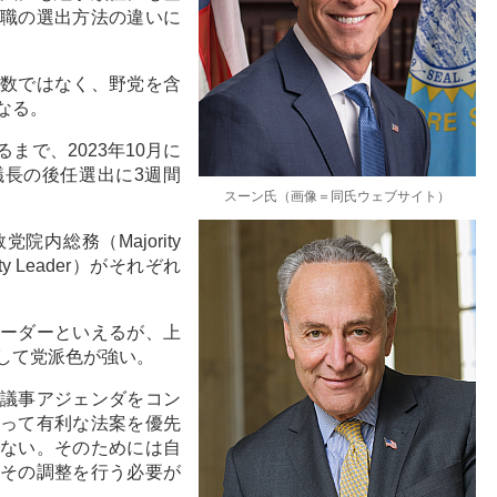
職の選出方法の違いに
数ではなく、野党を含
なる。
まで、2023年10月に
長の後任選出に3週間
スーン氏（画像＝同氏ウェブサイト）
内総務（Majority
ty Leader）がそれぞれ
ーダーといえるが、上
して党派色が強い。
議事アジェンダをコン
って有利な法案を優先
ない。そのためには自
その調整を行う必要が