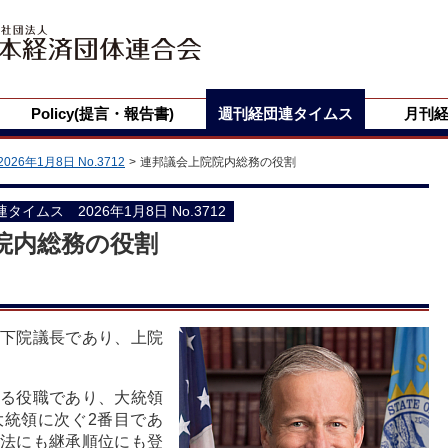
Policy(提言・報告書)
週刊経団連タイムス
月刊
2026年1月8日 No.3712
連邦議会上院院内総務の役割
団連タイムス 2026年1月8日 No.3712
院内総務の役割
下院議長であり、上院
る役職であり、大統領
統領に次ぐ2番目であ
法にも継承順位にも登