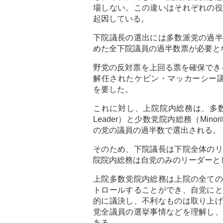
場しない。この違いはそれぞれの役
起因している。
下院議長の選出には多数派党の過半
めた全下院議員の過半数票が必要と
野党の反対票を上回る票を確保できる
解任されたケビン・マッカーシー議
を要した。
これに対し、上院院内総務は、多数党院
Leader）と少数党院内総務（Minori
の党の議員の過半数で選出される。
そのため、下院議長は下院全体のリ
院院内総務は自党のみのリーダーと
上院多数党院内総務は上院の全ての
トロールすることができ、自党にと
的に議決し、不利なものは取り上げ
党全議員の選挙事情などを理解し、
ある。