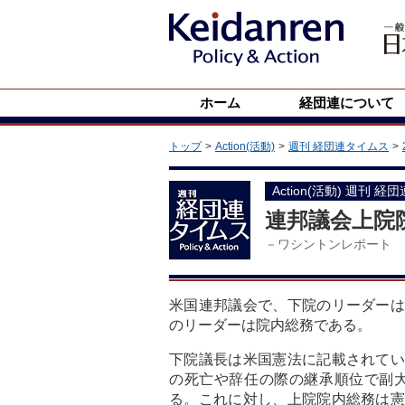
ホーム
経団連について
トップ
Action(活動)
週刊 経団連タイムス
Action(活動) 週刊 経
連邦議会上院
－ワシントンレポート
米国連邦議会で、下院のリーダーは
のリーダーは院内総務である。
下院議長は米国憲法に記載されてい
の死亡や辞任の際の継承順位で副大
る。これに対し、上院院内総務は憲