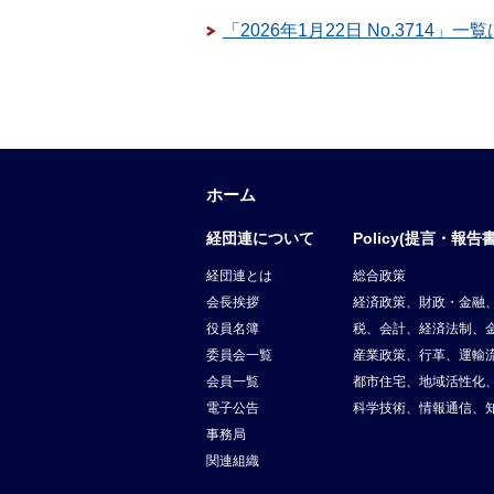
「2026年1月22日 No.3714」一
ホーム
経団連について
Policy(提言・報告書
経団連とは
総合政策
会長挨拶
経済政策、財政・金融
役員名簿
税、会計、経済法制、
委員会一覧
産業政策、行革、運輸
会員一覧
都市住宅、地域活性化
電子公告
科学技術、情報通信、
事務局
関連組織