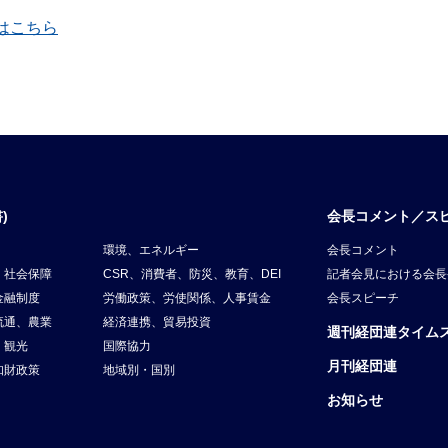
覧はこちら
)
会長コメント／ス
環境、エネルギー
会長コメント
、社会保障
CSR、消費者、防災、教育、DEI
記者会見における会長
金融制度
労働政策、労使関係、人事賃金
会長スピーチ
流通、農業
経済連携、貿易投資
週刊経団連タイム
、観光
国際協力
月刊経団連
知財政策
地域別・国別
お知らせ