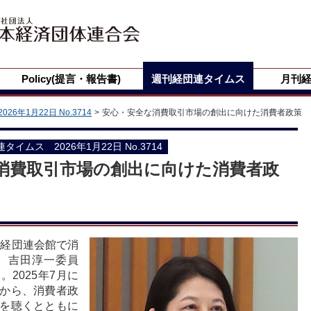
Policy(提言・報告書)
週刊経団連タイムス
月刊
2026年1月22日 No.3714
安心・安全な消費取引市場の創出に向けた消費者政策
団連タイムス 2026年1月22日 No.3714
消費取引市場の創出に向けた消費者政
の経団連会館で消
、吉田淳一委員
2025年7月に
から、消費者政
を聴くとともに