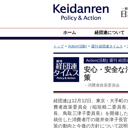
ホーム
経団連について
トップ
Action(活動)
週刊 経団連タイムス
Action(活動) 週刊 経
安心・安全な
策
－消費者政策委員会
経団連は12月12日、東京・大手町
費者政策委員会（稲垣精二委員長
長、鳥取三津子委員長）を開催した。
就任した消費者庁の堀井奈津子長官
策の動向と今後の方針について説明