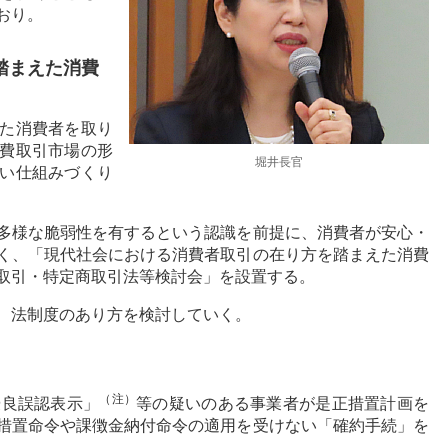
おり。
踏まえた消費
た消費者を取り
費取引市場の形
堀井長官
い仕組みづくり
多様な脆弱性を有するという認識を前提に、消費者が安心・
く、「現代社会における消費者取引の在り方を踏まえた消費
取引・特定商取引法等検討会」を設置する。
、法制度のあり方を検討していく。
（注）
優良誤認表示」
等の疑いのある事業者が是正措置計画を
措置命令や課徴金納付命令の適用を受けない「確約手続」を