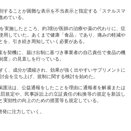
別することが困難な表示を不当表示と指定する「ステルスマ
進めている。
を実施したところ、約3割が医師の治療や薬の代わりに、症
使用していた。あくまで健康「食品」であり、痛みの軽減や
とを、引き続き周知していく必要がある。
事案を契機に、届け出制に基づき事業者の自己責任で食品の機
制度」の見直しを行っている。
すく、成分が濃縮され、効果が強く出やすいサプリメントに
検討会を立ち上げ、規制に関する検討を始めた。
者保護法は、公益通報をしたことを理由に通報者を解雇または
直罰規定や、民事訴訟上の立証責任の転換等の規定を新設し
と実効性の向上のための措置等も規定している。
・啓発に注力していく。