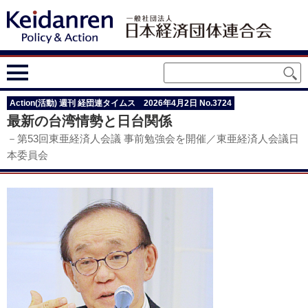
Action(活動) 週刊 経団連タイムス 2026年4月2日 No.3724
最新の台湾情勢と日台関係
－第53回東亜経済人会議 事前勉強会を開催／東亜経済人会議日
本委員会