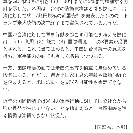
算をGDP比3％に引き上げ、30年までに5％まで増額する方
針を示した。米国は、台湾の防衛費増額と引き換えに、台
湾に対して約1.7兆円規模の武器売却を発表したものの、ト
ランプ米大統領の訪中終了まで留保されているようだ。
中国が台湾に対して軍事行動を起こす可能性を考える際に
は、（1）意思（2）能力（3）国際環境――の3要素が必要
とされる。これに当てはめると、中国は台湾統一の意思を
持ち、軍事能力の面でも著しく増強しつつある。
一方、国際環境の面では米国の出方を慎重に見極めている
段階にある。ただし、習近平国家主席の年齢や政治的野心
を踏まえると、米国の動向を見誤る可能性も否定できな
い。
近年の国際情勢では米国の軍事行動に対して国際社会から
強い反発が生じていないことを踏まえると、台湾海峡を巡
る情勢は楽観できない状況だ。
【国際協力本部】