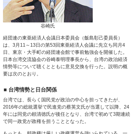
谷崎氏
経団連の東亜経済人会議日本委員会（飯島彰己委員長）
は、3月11～13日の第53回東亜経済人会議に先立ち同月4
日、東京・大手町の経団連会館で事前勉強会を開催した。
日本台湾交流協会の谷崎泰明理事長から、台湾の政治経済
情勢等について聴くとともに意見交換を行った。説明の概
要は次のとおり。
■ 台湾情勢と日台関係
台湾では、長らく国民党が政治の中心を担ってきたが、
2016年の総統選挙で民進党の蔡英文氏が当選して以降、24
年には同党の頼清徳氏が後任となり、台湾で初めて3期連続
で同一政党が政権を担うこととなった。
もっとも、頼政権は厳しい政権運営を強いられている。一