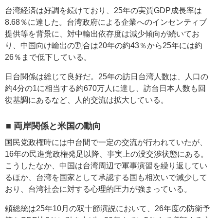
台湾経済は好調を続けており、25年の実質GDP成長率は
8.68％に達した。台湾政府による企業へのインセンティブ
提供等を背景に、対中輸出依存度は減少傾向が続いてお
り、中国向け輸出の割合は20年の約43％から25年には約
26％まで低下している。
日台関係は総じて良好だ。25年の訪日台湾人数は、人口の
約4分の1に相当する約670万人に達し、訪台日本人数も回
復基調にあるなど、人的交流は拡大している。
■ 両岸関係と米国の動向
国民党政権時には中台間で一定の交流が行われていたが、
16年の民進党政権発足以降、事実上の没交渉状態にある。
こうしたなか、中国は台湾周辺で軍事演習を繰り返してい
るほか、台湾を国家として承認する国も相次いで減少して
おり、台湾社会に対する心理的圧力が強まっている。
頼総統は25年10月の双十節演説において、26年度の防衛予