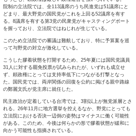
院制の立法院では、全113議席のうち民進党は51議席にと
どまり、最大野党の国民党がこれを上回る52議席を有す
る。8議席を有する第3党の民衆党がキャスティングボート
を握っており、立法院ではねじれが生じている。
このため立法院での審議は難航しており、特に予算案を巡
って与野党の対立が激化している。
こうした膠着状態を打開するため、25年夏には国民党議員
31人に対する罷免投票が試みられたが、いずれも成立せ
ず、頼政権にとっては支持率低下につながる打撃となっ
た。国民党では、両岸関係の回復を公約に掲げる親中路線
の鄭麗文氏が党主席に就任した。
民主政治が定着している台湾では、3割以上が無党派層とさ
れる。26年11月に地方選挙を控えるなか、野党にとっても
立法院における否決一辺倒の姿勢はマイナスに働く可能性
がある。このため、今後は何らかの形で膠着状態が緩和に
向かう可能性も指摘されている。