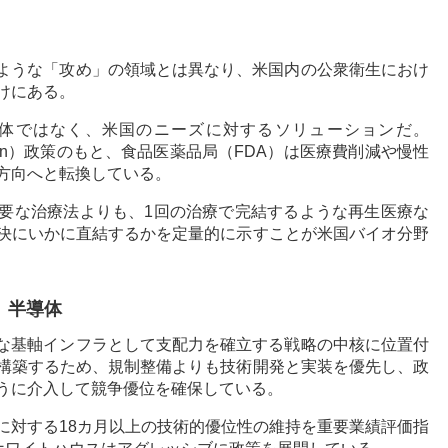
のような「攻め」の領域とは異なり、米国内の公衆衛生におけ
けにある。
体ではなく、米国のニーズに対するソリューションだ。
lthy Again）政策のもと、食品医薬品局（FDA）は医療費削減や慢性
方向へと転換している。
要な治療法よりも、1回の治療で完結するような再生医療な
決にいかに直結するかを定量的に示すことが米国バイオ分野
、半導体
的な基軸インフラとして支配力を確立する戦略の中核に位置付
構築するため、規制整備よりも技術開発と実装を優先し、政
うに介入して競争優位を確保している。
に対する18カ月以上の技術的優位性の維持を重要業績評価指