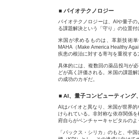
■ バイオテクノロジー
バイオテクノロジーは、AIや量子
る課題解決という「守り」の位置付
米国が求めるものは、革新技術単
MAHA（Make America Hea
疾患の根治に対する寄与を重視する
具体的には、複数回の薬品投与が必
どが高く評価される。米国の課題解
の成功のカギだ。
■ AI、量子コンピューティング
AIはバイオと異なり、米国が世界
けられている。非対称な依存関係を
府自らがベンチャーキャピタルのよ
「パックス・シリカ」のもと、中国