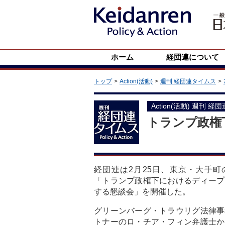
ホーム
経団連について
トップ
Action(活動)
週刊 経団連タイムス
Action(活動) 週刊 経
トランプ政権
経団連は2月25日、東京・大手町
「トランプ政権下におけるディープ
する懇談会」を開催した。
グリーンバーグ・トラウリグ法律事
トナーのロ・チア・フィン弁護士か