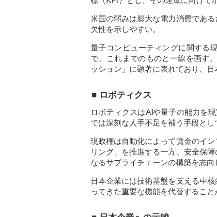
標（KPI）とし、その達成に向け
米国の弱みは膨大な電力消費である
欠性を示しやすい。
量子コンピューティングに関する現
で、これまでのものと一線を画す。
ッション」に顕著に表れており、日
■ ロボティクス
ロボティクスはAIや量子の能力を
では深刻な人手不足を補う手段とし
現政権は自動化によって賃金のイン
リング」を推進する一方、安全保障
なるサプライチェーンの構築を志向
日本企業には技術基盤を支える中核
ってきた重要な機能を代替すること