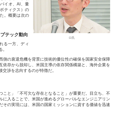
バイオ、AI、量
ボティクス）の
た。概要は次の
ープテック動向
ロ氏
れる一方、ディ
る。
西側の衰退危機を背景に技術的優位性の確保を国家安全保障
互依存から脱却し、米国主導の依存関係構築と、海外企業を
接交渉を志向するのが特徴だ。
つこと」「不可欠な存在となること」が重要だ。目立ち、不
ルに入ることで、米国が進めるグローバルなエンジニアリン
だその実現には、米国の国家ミッションに資する価値を迅速