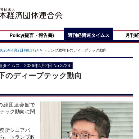
Policy(提言・報告書)
週刊経団連タイムス
月刊
2026年4月2日 No.3724
トランプ政権下のディープテック動向
団連タイムス 2026年4月2日 No.3724
下のディープテック動向
の経団連会館で
テック動向に関
務所シニアパー
ら、トランプ政