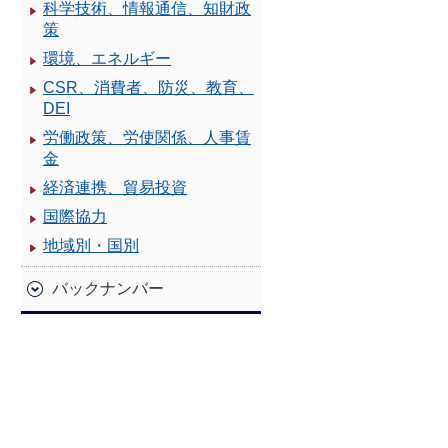
科学技術、情報通信、知財政
策
環境、エネルギー
CSR、消費者、防災、教育、
DEI
労働政策、労使関係、人事賃
金
経済連携、貿易投資
国際協力
地域別・国別
バックナンバー