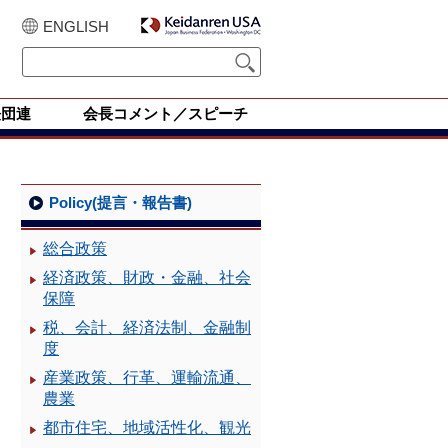
ENGLISH
経団連
会長コメント／スピーチ
Policy(提言・報告書)
総合政策
経済政策、財政・金融、社会
保障
税、会計、経済法制、金融制
度
産業政策、行革、運輸流通、
農業
都市住宅、地域活性化、観光