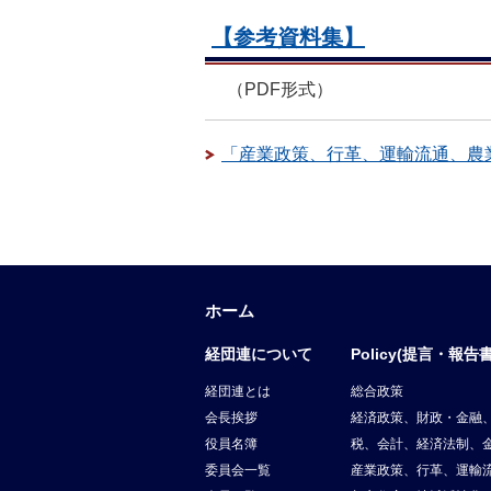
【参考資料集】
（PDF形式）
「産業政策、行革、運輸流通、農
ホーム
経団連について
Policy(提言・報告書
経団連とは
総合政策
会長挨拶
経済政策、財政・金融
役員名簿
税、会計、経済法制、
委員会一覧
産業政策、行革、運輸