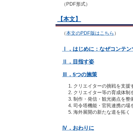
（PDF形式）
【本文】
（
本文のPDF版はこちら
）
Ⅰ．はじめに：なぜコンテン
Ⅱ．目指す姿
Ⅲ．5つの施策
クリエイターの挑戦を支援
クリエイター等の育成体制
制作・発信・観光拠点を整
司令塔機能・官民連携の場
海外展開の新たな道を拓く
Ⅳ．おわりに