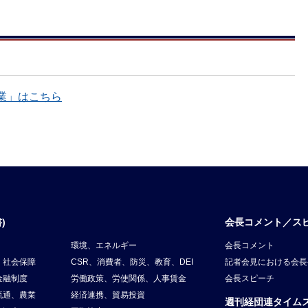
業」はこちら
)
会長コメント／ス
環境、エネルギー
会長コメント
、社会保障
CSR、消費者、防災、教育、DEI
記者会見における会長
金融制度
労働政策、労使関係、人事賃金
会長スピーチ
流通、農業
経済連携、貿易投資
週刊経団連タイム