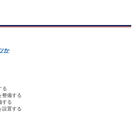
ツか
する
を整備する
備する
を設置する