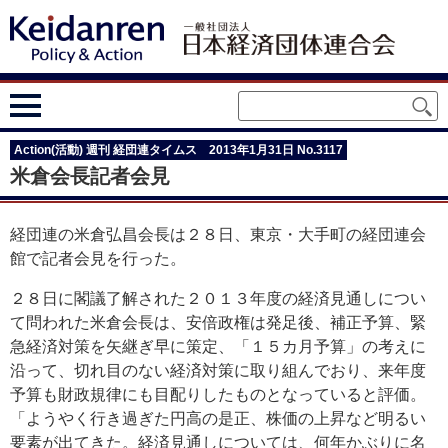
Action(活動) 週刊 経団連タイムス 2013年1月31日 No.3117
米倉会長記者会見
経団連の米倉弘昌会長は２８日、東京・大手町の経団連会
館で記者会見を行った。
２８日に閣議了解された２０１３年度の経済見通しについ
て問われた米倉会長は、安倍政権は発足後、補正予算、緊
急経済対策を矢継ぎ早に策定、「１５カ月予算」の考えに
沿って、切れ目のない経済対策に取り組んでおり、来年度
予算も財政規律にも目配りしたものとなっていると評価。
「ようやく行き過ぎた円高の是正、株価の上昇など明るい
要素が出てきた。経済見通しについては、何年かぶりに名