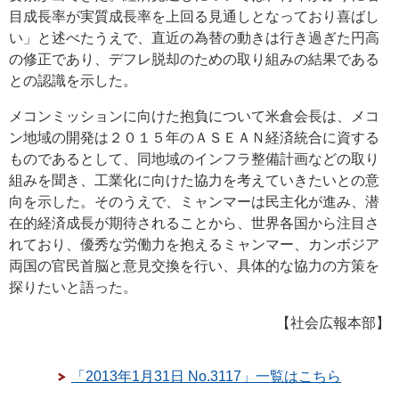
目成長率が実質成長率を上回る見通しとなっており喜ばし
い」と述べたうえで、直近の為替の動きは行き過ぎた円高
の修正であり、デフレ脱却のための取り組みの結果である
との認識を示した。
メコンミッションに向けた抱負について米倉会長は、メコ
ン地域の開発は２０１５年のＡＳＥＡＮ経済統合に資する
ものであるとして、同地域のインフラ整備計画などの取り
組みを聞き、工業化に向けた協力を考えていきたいとの意
向を示した。そのうえで、ミャンマーは民主化が進み、潜
在的経済成長が期待されることから、世界各国から注目さ
れており、優秀な労働力を抱えるミャンマー、カンボジア
両国の官民首脳と意見交換を行い、具体的な協力の方策を
探りたいと語った。
【社会広報本部】
「2013年1月31日 No.3117」一覧はこちら