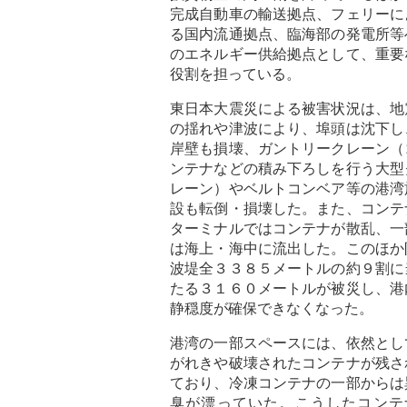
完成自動車の輸送拠点、フェリーに
る国内流通拠点、臨海部の発電所等
のエネルギー供給拠点として、重要
役割を担っている。
東日本大震災による被害状況は、地
の揺れや津波により、埠頭は沈下し
岸壁も損壊、ガントリークレーン（
ンテナなどの積み下ろしを行う大型
レーン）やベルトコンベア等の港湾
設も転倒・損壊した。また、コンテ
ターミナルではコンテナが散乱、一
は海上・海中に流出した。このほか
波堤全３３８５メートルの約９割に
たる３１６０メートルが被災し、港
静穏度が確保できなくなった。
港湾の一部スペースには、依然とし
がれきや破壊されたコンテナが残さ
ており、冷凍コンテナの一部からは
臭が漂っていた。こうしたコンテ