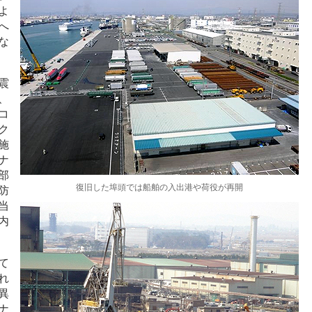
よ
へ
な
震
、
コ
ク
施
ナ
部
復旧した埠頭では船舶の入出港や荷役が再開
防
当
内
て
れ
異
ナ