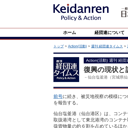
ホーム
経団連について
トップ
Action(活動)
週刊 経団連タイムス
Action(活動) 週刊 経
復興の現状と
－仙台塩釜港（宮城県仙
前号
に続き、被災地視察の模様につ
を報告する。
仙台塩釜港（仙台港区）は、コンテ
取扱港湾として東北港湾のコンテナ
扱貨物量の約６割を占めているほか