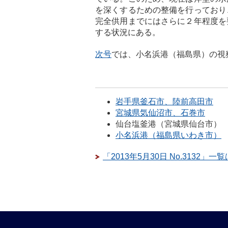
を深くするための整備を行っており
完全供用までにはさらに２年程度を
する状況にある。
次号
では、小名浜港（福島県）の視
岩手県釜石市、陸前高田市
宮城県気仙沼市、石巻市
仙台塩釜港（宮城県仙台市）
小名浜港（福島県いわき市）
「2013年5月30日 No.3132」一