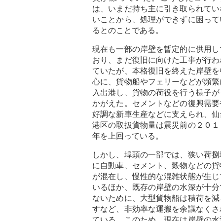
は、いまだ持ち主に引き取られてい
いことから、処理ができずに困って
るとのことである。
現在も一部の岸壁を暫定的に供用し
おり、まだ復旧に向けた工事が行わ
ていたが、本格復旧を終えた岸壁を
心に、貨物船やフェリーなどが頻繁
入出港し、貨物の荷役を行う様子が
かがえた。セメントなどの復興需要
好調な新車生産などに支えられ、仙
港区の取扱貨物量は震災前の２０１
年を上回っている。
しかし、埠頭の一部では、狭い荷捌
に自動車、セメント、穀物などの貨
が混在し、慢性的な混雑状態が生じ
いるほか、既存の岸壁の水深が十分
ないために、大型貨物船は積荷を減
すなど、非効率な運搬を余議なくさ
ている。このため、現在は岸壁の水