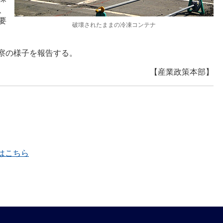
、
要
破壊されたままの冷凍コンテナ
察の様子を報告する。
【産業政策本部】
覧はこちら