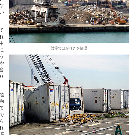
な
い
て
れ
中
対岸ではがれきを処理
に
う
や
台
０
地
物
て
で
ら
れ
深