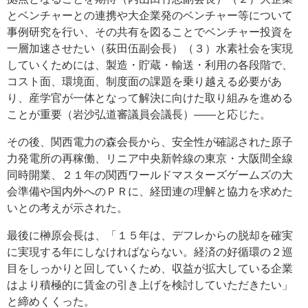
とベンチャーとの連携や大企業発のベンチャー等について
事例研究を行い、その共有を図ることでベンチャー投資を
一層加速させたい（荻田伍副会長）（３）水素社会を実現
していくためには、製造・貯蔵・輸送・利用の各段階で、
コスト面、環境面、制度面の課題を乗り越える必要があ
り、産学官が一体となって解決に向けた取り組みを進める
ことが重要（岩沙弘道審議員会議長）――と応じた。
その後、関西電力の森会長から、安全性が確認された原子
力発電所の再稼働、リニア中央新幹線の東京・大阪間全線
同時開業、２１年の関西ワールドマスターズゲームズの大
会準備や国内外へのＰＲに、経団連の理解と協力を求めた
いとの考えが示された。
最後に榊原会長は、「１５年は、デフレからの脱却を確実
に実現する年にしなければならない。経済の好循環の２巡
目をしっかりと回していくため、収益が拡大している企業
はより積極的に賃金の引き上げを検討していただきたい」
と締めくくった。